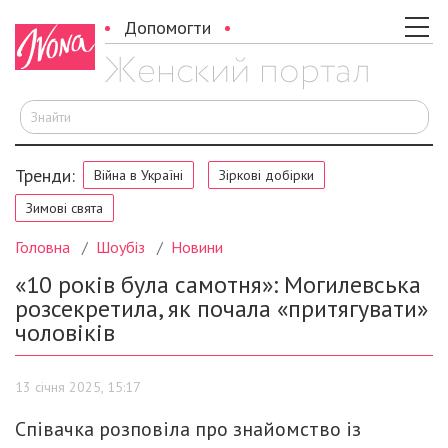
Допомогти
Ш
Тренди:
Війна в Україні
Зіркові добірки
Зимові свята
Головна
Шоубіз
Новини
«10 років була самотня»: Могилевська
розсекретила, як почала «притягувати»
чоловіків
13 січня 2025, 15:17
Співачка розповіла про знайомство із