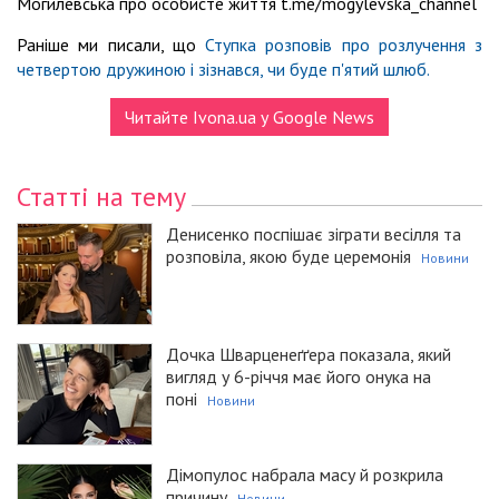
Могилевська про особисте життя t.me/mogylevska_channel
Раніше ми писали, що
Ступка розповів про розлучення з
четвертою дружиною і зізнався, чи буде п'ятий шлюб.
Читайте Ivona.ua у Google News
Статті на тему
Денисенко поспішає зіграти весілля та
розповіла, якою буде церемонія
Новини
Дочка Шварценеґґера показала, який
вигляд у 6-річчя має його онука на
поні
Новини
Дімопулос набрала масу й розкрила
причину
Новини