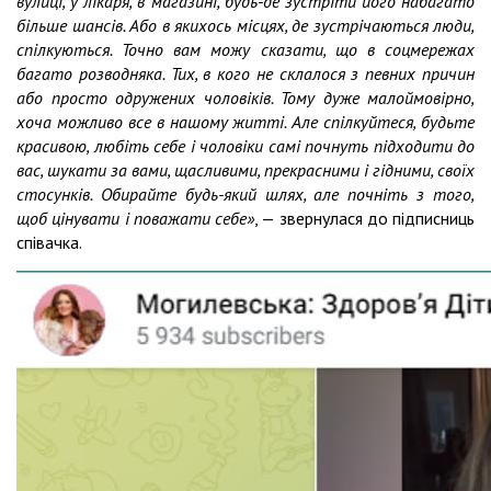
вулиці, у лікаря, в магазині, будь-де зустріти його набагато
більше шансів. Або в якихось місцях, де зустрічаються люди,
спілкуються. Точно вам можу сказати, що в соцмережах
багато розводняка. Тих, в кого не склалося з певних причин
або просто одружених чоловіків. Тому дуже малоймовірно,
хоча можливо все в нашому житті. Але спілкуйтеся, будьте
красивою, любіть себе і чоловіки самі почнуть підходити до
вас, шукати за вами, щасливими, прекрасними і гідними, своїх
стосунків. Обирайте будь-який шлях, але почніть з того,
щоб цінувати і поважати себе»
, — звернулася до підписниць
співачка.