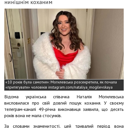
нинішнім коханим
«10 років була самотня»: Могилевська розсекретила, як почала
«притягувати» чоловіків instagram.com/nataliya_mogilevskaya
Відома українська співачка Наталія Могилевська
висловилася про свій довгий пошук кохання. У своєму
телеграм-каналі 49-річна виконавиця заявила, що десять
років вона не мала стосунків.
За словами знаменитості, цей тривалий період вона