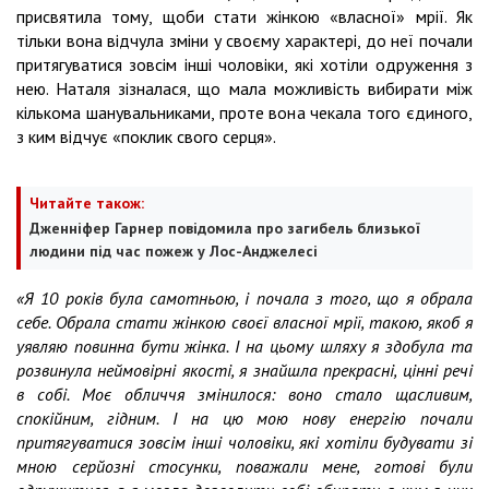
присвятила тому, щоби стати жінкою «власної» мрії. Як
тільки вона відчула зміни у своєму характері, до неї почали
притягуватися зовсім інші чоловіки, які хотіли одруження з
нею. Наталя зізналася, що мала можливість вибирати між
кількома шанувальниками, проте вона чекала того єдиного,
з ким відчує «поклик свого серця».
Читайте також:
Дженніфер Гарнер повідомила про загибель близької
людини під час пожеж у Лос-Анджелесі
«Я 10 років була самотньою, і почала з того, що я обрала
себе. Обрала стати жінкою своєї власної мрії, такою, якоб я
уявляю повинна бути жінка. І на цьому шляху я здобула та
розвинула неймовірні якості, я знайшла прекрасні, цінні речі
в собі. Моє обличчя змінилося: воно стало щасливим,
спокійним, гідним. І на цю мою нову енергію почали
притягуватися зовсім інші чоловіки, які хотіли будувати зі
мною серйозні стосунки, поважали мене, готові були