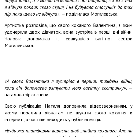
одружитися, а я могла дозволити собі обирати, з ким з них
я відчую поклик свого серця, і не будувала стосунків до тих
пір, поки цього не відчула»
, — поділилася Могилевська.
Артистка розповіла, що свого коханого Валентина, з яким
удочерила двох дівчаток, вона зустріла в перші дні війни.
Чоловік допомагав із евакуацією вагітної сестри
Могилевської.
«А свого Валентина я зустріла в перший тиждень війни,
коли він допомагав рятувати мою вагітну сестричку»
, —
нагадала зірка сцени.
Свою публікацію Наталя доповнила відеозверненням, у
якому порадила дівчатам не шукати свого кохання в
інтернеті, а частіше виходить у публічні місця.
«Будь-яка платформа корисна, щоб знайти коханого. Але на