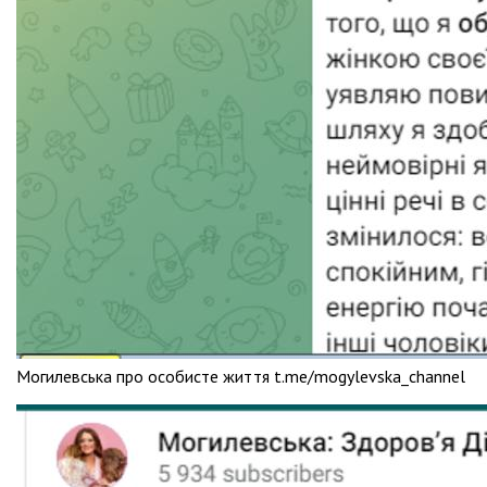
Могилевська про особисте життя t.me/mogylevska_channel