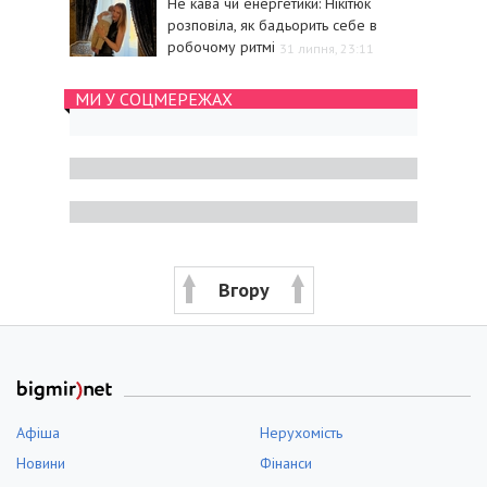
Не кава чи енергетики: Нікітюк
розповіла, як бадьорить себе в
робочому ритмі
31 липня, 23:11
МИ У СОЦМЕРЕЖАХ
Вгору
Афіша
Нерухомість
Новини
Фінанси