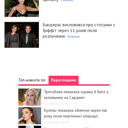
Бандерас висловився про стосунки з
Гріффіт через 11 років після
розлучення
Новини
Топ-новости по:
Переглядами
Трегубова показала сідниці й бюст у
купальнику на Сардинії
31 липня, 21:36
Булітко показала обличчя через пів
року після пластичної операції
31 липня, 18:04