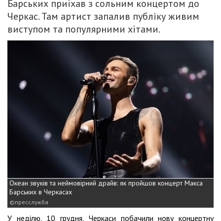
Барських приїхав з сольним концертом до
Черкас. Там артист запалив публіку живим
виступом та популярними хітами.
Океан звуків та неймовірний драйв: як пройшов концерт Макса
Барських в Черкасах
пресслужба
У неділю, 10 грудня, Черкаси побачили нову концертну