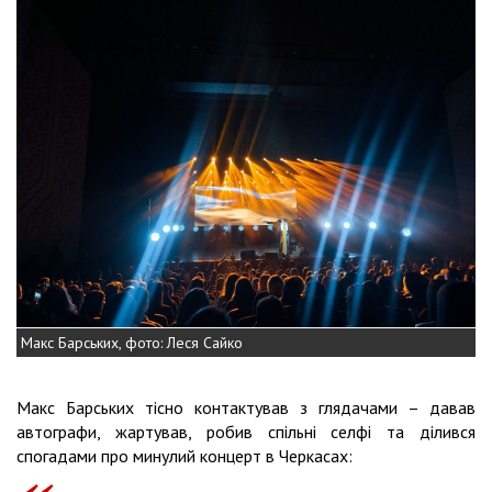
Макс Барських, фото: Леся Сайко
Макс Барських тісно контактував з глядачами – давав
автографи, жартував, робив спільні селфі та ділився
спогадами про минулий концерт в Черкасах: