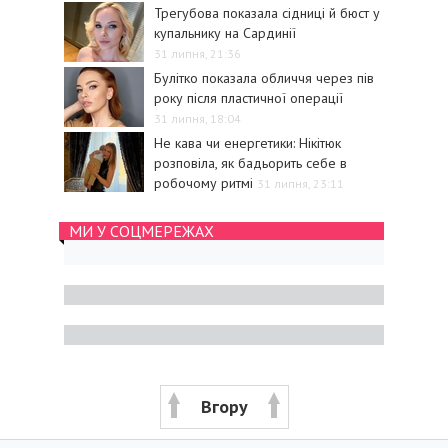
Трегубова показала сідниці й бюст у
купальнику на Сардинії
31 липня, 21:36
Булітко показала обличчя через пів
року після пластичної операції
31 липня, 18:04
Не кава чи енергетики: Нікітюк
розповіла, як бадьорить себе в
робочому ритмі
31 липня, 23:11
МИ У СОЦМЕРЕЖАХ
Вгору