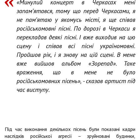
«Минулий концерт в Черкасах мені
запам’ятався, тому що перед Черкасами, я
не пам’ятаю у якомусь місті, я ще співав
російськомовні пісні. По дорозі в Черкаси я
перекладав деякі пісні. І вже виходив на цю
сцену і співав всі пісні україномовні.
Пройшов рік, і я знову на цій сцені. В мене
вже вийшов альбом «Зорепад». Таке
враження, що в мене не було
російськомовних пісень», - сказав артист під
час виступу.
Під час виконання декількох пісень були показані кадри
наслідків російської агресії – зруйновані будинки,