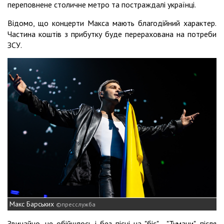
переповнене столичне метро та постраждалі українці.
Відомо, що концерти Макса мають благодійний характер.
Частина коштів з прибутку буде перерахована на потреби
ЗСУ.
Макс Барських
пресслужба
Звичайно, не обійшлось і без пісні на "біс" - "Тумани", після