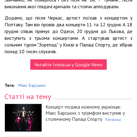
виконання якої глядачі кричали та стоячи аплодували.
Додамо, що після Черкас, артист поїхав з концертом у
Полтаву. Там він провів два концерти 11 та 12 грудня. А 18
грудня співак прямує до Одеси, 20 грудня до Львова, де
виступить з трьома концертами. А стартував артист з
сольним туром "Зорепад" у Києві в Палаці Спорту, де зібрав
понад 10 тисяч слухачів.
Читайте Ivona.ua у Google News
Теги:
Макс Барських
Статті на тему
Концерт-подяка кожному українцю:
Макс Барських з тріумфом виступив у
столичному Палаці Спорту
Папараці