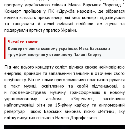
програму українського співака Макса Барських "Зорепад ".
Концерт пройшов у ПК «Дружба народів», де зібралася
велика кількість прихильниць, які весь концерт підспівували
та танцювали. А деякі сміливці підійшли до сцени та
подарували артисту прапор України.
Читайте також:
Концерт-подяка кожному українцю: Макс Барських з
тріумфом виступив у столичному Палаці Спорту
Під час всього концерту соліст ділився своєю неймовірною
енергією, драйвом та запальними танцями в оточенні свого
шоубалету. Він не тільки приголомшливо пластично рухався
в такт музиці, освітленню та своїй підтанцьовці, а
й продемонстрував музичну трансформацію в новому
україномовному альбомі «Зорепад», заспівавши
найпопулярніші хіти за 15-річну кар’єру та англомовний
репертуар. Також Барських виконав пісню «Ритми», яку
влітку випустив спільно з Надею Дорофєєвою.