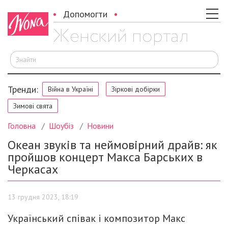
Допомогти
Ш
Тренди:
Війна в Україні
Зіркові добірки
Зимові свята
Головна
Шоубіз
Новини
Океан звуків та неймовірний драйв: як
пройшов концерт Макса Барських в
Черкасах
13 грудня 2023, 18:19
Український співак і композитор Макс