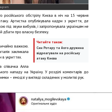
tagram
о російського обстрілу Києва в ніч на 15 червня
таку. Артистка опублікувала кадри з укриття, де
 під звуки вибухів, і запропонувала українцям не
 й дбати про власну безпеку.
Читайте також:
звичайно важкою.
Син Ротару та його дружина
аталія закликала
відреагували на російську
 в укриттях.
атаку Києва
а співачка Алла
ького нападу на Україну. У розділі коментарів до
имки – емодзі у вигляді складених у молитві рук.