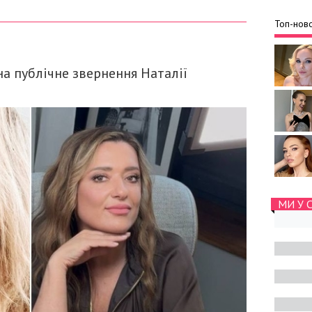
Топ-ново
на публічне звернення Наталії
МИ У 