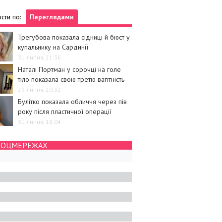
сти по:
Переглядами
Трегубова показала сідниці й бюст у
купальнику на Сардинії
31 липня, 21:36
Наталі Портман у сорочці на голе
тіло показала свою третю вагітність
29 липня, 20:32
Булітко показала обличчя через пів
року після пластичної операції
31 липня, 18:04
СОЦМЕРЕЖАХ