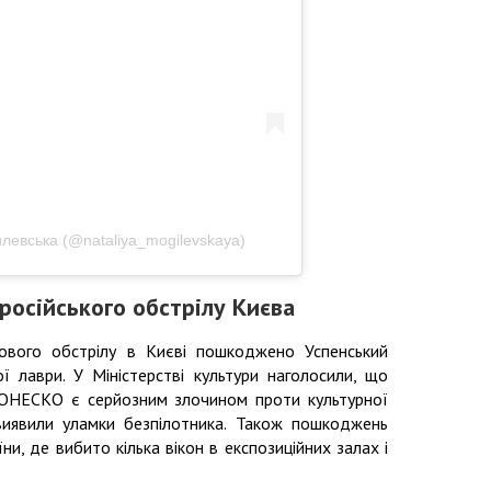
левська (@nataliya_mogilevskaya)
 російського обстрілу Києва
ового обстрілу в Києві пошкоджено Успенський
ї лаври. У Міністерстві культури наголосили, що
 ЮНЕСКО є серйозним злочином проти культурної
виявили уламки безпілотника. Також пошкоджень
ни, де вибито кілька вікон в експозиційних залах і