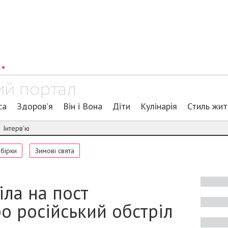
са
Здоров'я
Він і Вона
Діти
Кулінарія
Стиль жи
Інтерв'ю
обірки
Зимові свята
іла на пост
о російський обстріл