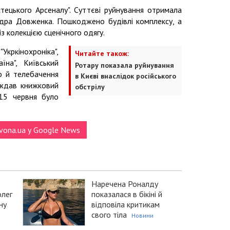
тецького Арсеналу". Суттєві руйнування отримала
андра Довженка. Пошкоджено будівлі комплексу, а
 колекцією сценічного одягу.
кркінохроніка",
Читайте також:
їна", Київський
Ротару показала руйнування
но й телебачення
в Києві внаслідок російського
аждав книжковий
обстрілу
 15 червня було
vona.ua у Google News
Наречена Роналду
олег
показалася в бікіні й
ну
відповіла критикам
свого тіла
Новини