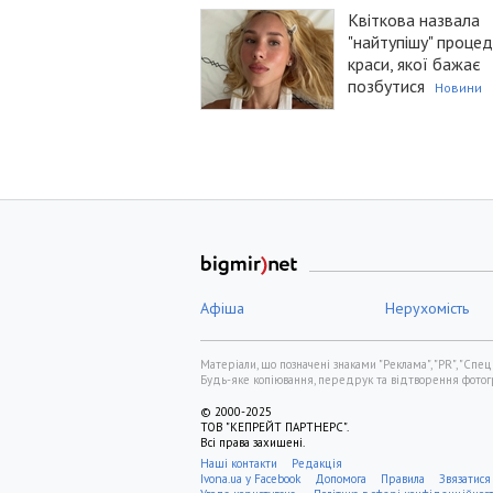
Квіткова назвала
"найтупішу" процед
краси, якої бажає
позбутися
Новини
Афіша
Нерухомість
Матеріали, що позначені знаками "Реклама", "PR", "Спец
Будь-яке копіювання, передрук та відтворення фотогра
© 2000-2025
ТОВ "КЕПРЕЙТ ПАРТНЕРС".
Всі права захищені.
Наші контакти
Редакція
Ivona.ua у Facebook
Допомога
Правила
Звязатися