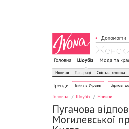
Допомогти
Головна
Шоубіз
Мода та кра
Новини
Папараці
Світська хроніка
Тренди:
Війна в Україні
Зіркові д
Головна
Шоубіз
Новини
Пугачова відпов
Могилевської пр