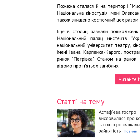
Пожежа сталася й на території "Мис
Національна кіностудія імені Олекс
також знищено костюмний цех разом із
Іще в столиці зазнали пошкоджень "У
Національний палац мистецтв "Укра
національний університет театру, кі
імені Івана Карпенка-Карого, постр
ринок "Петрівка". Станом на ранок
відомо про п’ятьох загиблих.
Читайте I
Статті на тему
Астаф'єва гостро
висловилася про к
та їхню розважаль
зайнятість
Новини