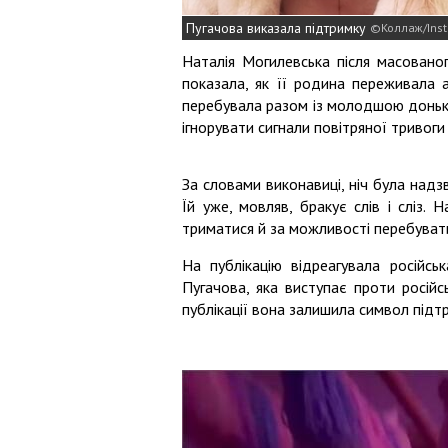
Пугачова виказала підтримку
Коллаж/Ins
Наталія Могилевська після масованог
показала, як її родина переживала а
перебувала разом із молодшою донькою
ігнорувати сигнали повітряної тривоги
За словами виконавиці, ніч була над
Їй уже, мовляв, бракує слів і сліз. Н
триматися й за можливості перебувати
На публікацію відреагувала російськ
Пугачова, яка виступає проти російс
публікації вона залишила символ підтр