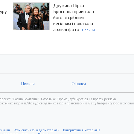
Дружина Пірса
уру
Броснана привітала
його зі срібним
весіллям і показала
архівні фото
Новини
Новини
Фінанси
проект", "Новини компаній", "Актуально", "Промо", публікуються на правах реклами.
фічних творів та/або аудіовізуальних творів правовласника Getty Images - суворо забороняє
 з нами
Розмістити свої відеоматеріали
Використання матеріалів