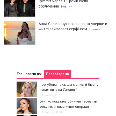
Гріффіт через 11 років після
розлучення
Новини
Анна Саліванчук показала, як уперше в
житті займалася серфінгом
Новини
Топ-новости по:
Переглядами
Трегубова показала сідниці й бюст у
купальнику на Сардинії
31 липня, 21:36
Булітко показала обличчя через пів
року після пластичної операції
31 липня, 18:04