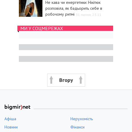
Не кава чи енергетики: Нікітюк
розповіла, як бадьорить себе в
робочому ритмі
31 липня, 23:11
МИ У СОЦМЕРЕЖАХ
Вгору
Афіша
Нерухомість
Новини
Фінанси