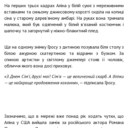
На перших трьох кадрах Аліна у білій сукні з мереживними
вставками та синьому джинсовому корсеті сиділа на копиці
сіна у старому дерев'яному амбарі. На руках вона тримала
малюка, який був одягнений у білий в'язаний костюмчик і
шапочку та загорнутий у ніжно-блакитний плед.
Ще на одному знімку Гросу з дитиною позувала біля столу з
білою ажурною скатертиною та відрами з бузком. За
спиною артистки у світлому джемпері стояв її чоловік,
обличчя якого вона досі приховує.
«З Днем Сім'ї, друзі мої! Сім'я — це величезний скарб. А дітки
— це найкраще продовження кохання»
, — підписала Гросу.
Зазначимо, що в мережі вже понад рік ходять чутки, що
Аліна у США вийшла заміж за російського актора Романа