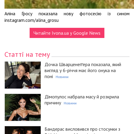
Аліна Гросу показала нову фотосесію із сином
instagram.com/alina_grosu
Читайте Ivona.ua у Google News
Статті на тему
Дочка Шварценеґґера показала, який
вигляд у 6-річчя має його онука на
поні
Новини
Дімопулос набрала масу й розкрила
причину
Новини
Бандерас висловився про стосунки з