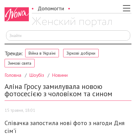
Допомогти
Ш
Тренди:
Війна в Україні
Зіркові добірки
Зимові свята
Головна
Шоубіз
Новини
Аліна Гросу замилувала новою
фотосесією з чоловіком та сином
15 травня, 18:01
Співачка запостила нові фото з нагоди Дня
сім'ї