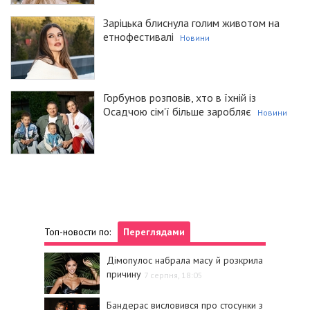
Заріцька блиснула голим животом на
етнофестивалі
Новини
Горбунов розповів, хто в їхній із
Осадчою сім'ї більше заробляє
Новини
Топ-новости по:
Переглядами
Дімопулос набрала масу й розкрила
причину
7 серпня, 18:05
Бандерас висловився про стосунки з