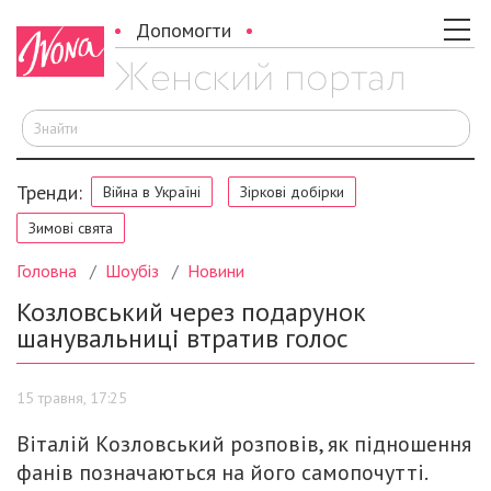
Допомогти
Ш
Тренди:
Війна в Україні
Зіркові добірки
Зимові свята
Головна
Шоубіз
Новини
Козловський через подарунок
шанувальниці втратив голос
15 травня, 17:25
Віталій Козловський розповів, як підношення
фанів позначаються на його самопочутті.