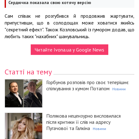
Сердючка показала свою котячу версію
Сам співак не розгубився й продовжив жартувати,
припустивши, що в солодощах може ховатися якийсь
"секретний ефект". Також Козловський із гумором додав, що
любить таких "нахабних" шанувальниць.
Читайте Ivona.ua у Google News
Статті на тему
Горбунов розповів про своє теперішнє
спілкування з кумом Потапом
Новини
Полякова нецензурно висловилася
після критики її слів на адресу
Пугачової та Галкіна
Новини