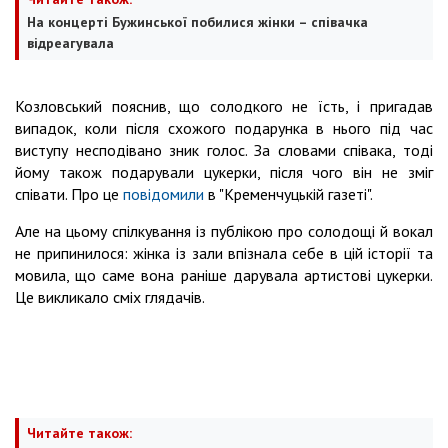
На концерті Бужинської побилися жінки – співачка
відреагувала
Козловський пояснив, що солодкого не їсть, і пригадав
випадок, коли після схожого подарунка в нього під час
виступу несподівано зник голос. За словами співака, тоді
йому також подарували цукерки, після чого він не зміг
співати. Про це
повідомили
в "Кременчуцькій газеті".
Але на цьому спілкування із публікою про солодощі й вокал
не припинилося: жінка із зали впізнала себе в цій історії та
мовила, що саме вона раніше дарувала артистові цукерки.
Це викликало сміх глядачів.
Читайте також: