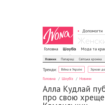
Допомогти
Головна
Шоубіз
Мода та кра
Новини
Папараці
Світська хроніка
Тренди:
Війна в Україні
Зіркові д
Головна
Шоубіз
Новини
Алла Кудлай пу
про свою хреще