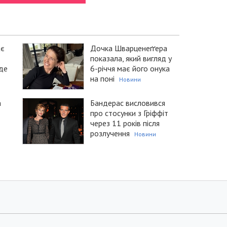
ає
Дочка Шварценеґґера
показала, який вигляд у
уде
6-річчя має його онука
на поні
Новини
а
Бандерас висловився
про стосунки з Гріффіт
через 11 років після
розлучення
Новини