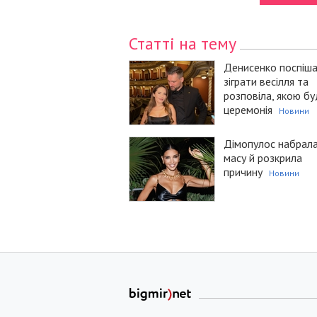
Статті на тему
Денисенко поспіш
зіграти весілля та
розповіла, якою б
церемонія
Новини
Дімопулос набрал
масу й розкрила
причину
Новини