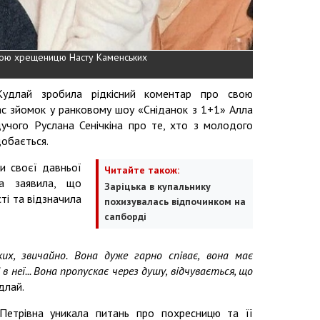
вою хрещеницю Насту Каменських
Кудлай зробила рідкісний коментар про свою
ас зйомок у ранковому шоу «Сніданок з 1+1» Алла
дучого Руслана Сенічкіна про те, хто з молодого
добається.
и своєї давньої
Читайте також:
ка заявила, що
Заріцька в купальнику
і та відзначила
похизувалась відпочинком на
сапборді
их, звичайно. Вона дуже гарно співає, вона має
 в неї... Вона пропускає через душу, відчувається, що
длай.
Петрівна уникала питань про похресницю та її