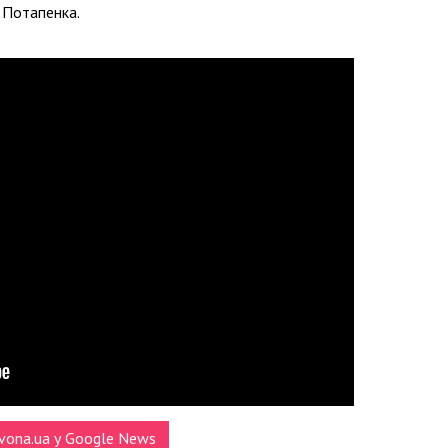
 Потапенка.
vona.ua у Google News