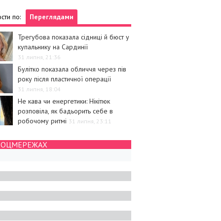
сти по:
Переглядами
Трегубова показала сідниці й бюст у
купальнику на Сардинії
31 липня, 21:36
Булітко показала обличчя через пів
року після пластичної операції
31 липня, 18:04
Не кава чи енергетики: Нікітюк
розповіла, як бадьорить себе в
робочому ритмі
31 липня, 23:11
СОЦМЕРЕЖАХ