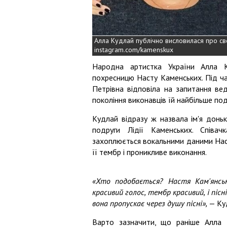
Алла Кудлай публічно висловилася про с
instagram.com/kamenskux
Народна артистка України Алла 
похресницю Насту Каменських. Під ч
Петрівна відповіла на запитання ве
покоління виконавців їй найбільше по
Кудлай відразу ж назвала ім'я доньк
подруги Лідії Каменських. Співач
захоплюється вокальними даними Наст
її тембр і проникливе виконання.
«Хто подобається? Настя Кам'янськ
красивий голос, тембр красивий, і пісні
вона пропускає через душу пісні»,
— Ку
Варто зазначити, що раніше Алла 