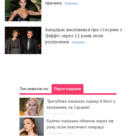
причину
Новини
Бандерас висловився про стосунки з
Гріффіт через 11 років після
розлучення
Новини
Топ-новости по:
Переглядами
Трегубова показала сідниці й бюст у
купальнику на Сардинії
31 липня, 21:36
Булітко показала обличчя через пів
року після пластичної операції
31 липня, 18:04