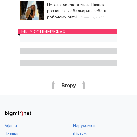
Не кава чи енергетики: Нікітюк
розповіла, як бадьорить себе в
робочому ритмі
31 липня, 23:11
МИ У СОЦМЕРЕЖАХ
Вгору
Афіша
Нерухомість
Новини
Фінанси