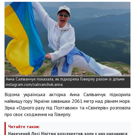
Анна Саліванчук показала, як підкоряла Говерлу разом із дітьми
instagram.com/salivanchuk.anna
Відома українська акторка Анна Саліванчук підкорила
найвищу гору України заввишки 2061 метр над рівнем моря.
Зірка «Одного разу під Полтавою» та «Свінгерів» розповіла
про своє сходження на Говерлу.
Читайте також:
Наречений Лесі Нікітюк розсекретив, коли у них народився