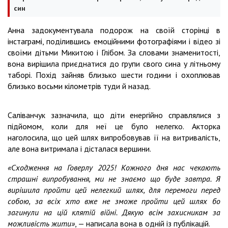
син
Анна задокументувала подорож на своїй сторінці в
інстаграмі, поділившись емоційними фотографіями і відео зі
своїми дітьми Микитою і Глібом. За словами знаменитості,
вона вирішила приєднатися до групи свого сина у літньому
таборі. Похід зайняв близько шести години і охоплював
близько восьми кілометрів туди й назад.
Саліванчук зазначила, що діти енергійно справлялися з
підйомом, коли для неї це було нелегко. Акторка
наголосила, що цей шлях випробовував її на витривалість,
але вона витримала і дісталася вершини.
«Сходження на Говерлу 2025! Кожного дня нас чекають
страшні випробування, ми не знаємо що буде завтра. Я
вирішила пройти цей нелегкий шлях, для перемоги перед
собою, за всіх хто вже не зможе пройти цей шлях бо
загинули на цій клятій війні. Дякую всім захисникам за
можливість жити»
, — написала вона в одній із публікацій.