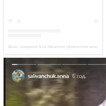
Допис, поширений Anna Salivanchuk (@salivanchuk.anna)