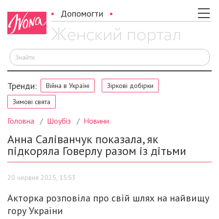
Допомогти
Ш
Тренди:
Війна в Україні
Зіркові добірки
Зимові свята
Головна
Шоубіз
Новини
Анна Саліванчук показала, як
підкоряла Говерлу разом із дітьми
20 червня 2025, 15:53
Акторка розповіла про свій шлях на найвищу
гору України