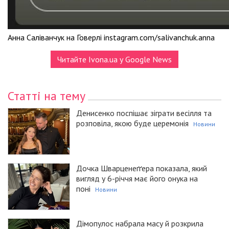
Анна Саліванчук на Говерлі instagram.com/salivanchuk.anna
Читайте Ivona.ua у Google News
Статті на тему
Денисенко поспішає зіграти весілля та
розповіла, якою буде церемонія
Новини
Дочка Шварценеґґера показала, який
вигляд у 6-річчя має його онука на
поні
Новини
Дімопулос набрала масу й розкрила