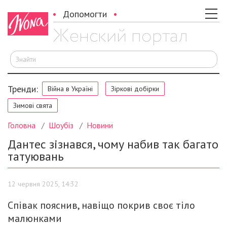
Допомогти
Ш
Тренди:
Війна в Україні
Зіркові добірки
Зимові свята
Головна
Шоубіз
Новини
Дантес зізнався, чому набив так багато
татуювань
12 червня 2025, 14:32
Співак пояснив, навіщо покрив своє тіло
малюнками