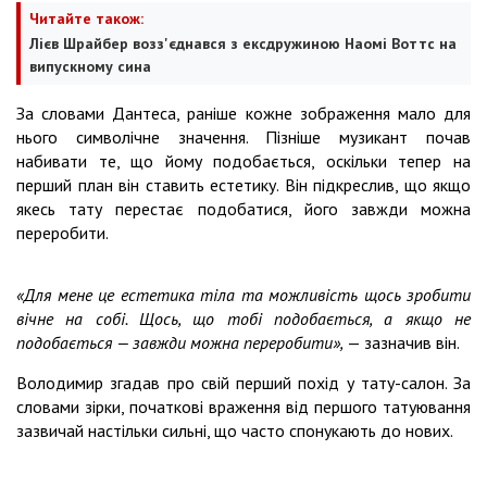
Читайте також:
Лієв Шрайбер возз'єднався з ексдружиною Наомі Воттс на
випускному сина
За словами Дантеса, раніше кожне зображення мало для
нього символічне значення. Пізніше музикант почав
набивати те, що йому подобається, оскільки тепер на
перший план він ставить естетику. Він підкреслив, що якщо
якесь тату перестає подобатися, його завжди можна
переробити.
«Для мене це естетика тіла та можливість щось зробити
вічне на собі. Щось, що тобі подобається, а якщо не
подобається — завжди можна переробити»,
— зазначив він.
Володимир згадав про свій перший похід у тату-салон. За
словами зірки, початкові враження від першого татуювання
зазвичай настільки сильні, що часто спонукають до нових.