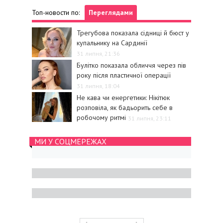
Топ-новости по:
Переглядами
Трегубова показала сідниці й бюст у
купальнику на Сардинії
31 липня, 21:36
Булітко показала обличчя через пів
року після пластичної операції
31 липня, 18:04
Не кава чи енергетики: Нікітюк
розповіла, як бадьорить себе в
робочому ритмі
31 липня, 23:11
МИ У СОЦМЕРЕЖАХ