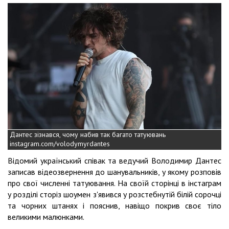
Дантес зізнався, чому набив так багато татуювань
instagram.com/volodymyrdantes
Відомий український співак та ведучий Володимир Дантес
записав відеозвернення до шанувальників, у якому розповів
про свої численні татуювання. На своїй сторінці в інстаграм
у розділі сторіз шоумен з'явився у розстебнутій білій сорочці
та чорних штанях і пояснив, навіщо покрив своє тіло
великими малюнками.