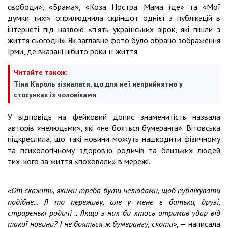
свободи», «Брама», «Коза Ностра. Мама їде» та «Мої
думки тихі» оприлюднила скріншот однієї з публікацій в
інтернеті під назвою «п'ять українських зірок, які пішли з
життя сьогодні». Як заглавне фото було обрано зображення
Ірми, де вказані нібито роки її життя.
Читайте також:
Тіна Кароль зізналася, що для неї неприйнятно у
стосунках із чоловіками
У відповідь на фейковий допис знаменитість назвала
авторів «нелюдьми», які «не бояться бумеранга». Вітовська
підкреслила, що такі новини можуть нашкодити фізичному
та психологічному здоров'ю родичів та близьких людей
тих, кого за життя «поховали» в мережі.
«От скажіть, якими треба бути нелюдами, щоб публікувати
подібне... Я то переживу, але у мене є батьки, друзі,
страренькі родичі .. Якщо з них би хтось отримав удар від
такої новини? І не бояться ж бумерангу, скоти»
, — написала