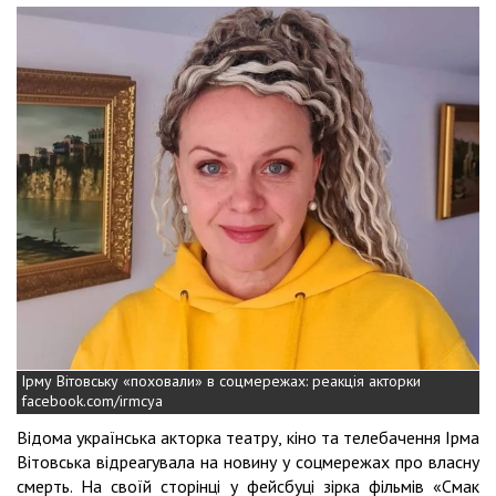
Ірму Вітовську «поховали» в соцмережах: реакція акторки
facebook.com/irmcya
Відома українська акторка театру, кіно та телебачення Ірма
Вітовська відреагувала на новину у соцмережах про власну
смерть. На своїй сторінці у фейсбуці зірка фільмів «Смак