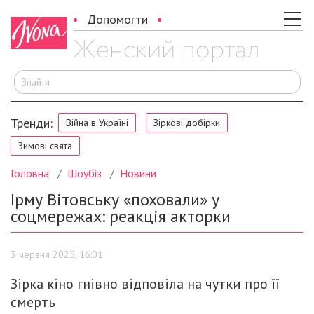
Допомогти
Ш
Тренди:
Війна в Україні
Зіркові добірки
Зимові свята
Головна
Шоубіз
Новини
Ірму Вітовську «поховали» у
соцмережах: реакція акторки
3 червня 2025, 16:01
Зірка кіно гнівно відповіла на чутки про її
смерть