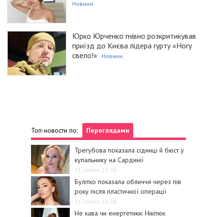
Новини
Юрко Юрченко гнівно розкритикував
приїзд до Києва лідера гурту «Ногу
свело!»
Новини
Топ-новости по:
Переглядами
Трегубова показала сідниці й бюст у
купальнику на Сардинії
31 липня, 21:36
Булітко показала обличчя через пів
року після пластичної операції
31 липня, 18:04
Не кава чи енергетики: Нікітюк