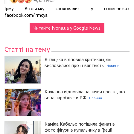
Ірму Вітовську «поховали» у соцмережах
facebook.com/irmcya
Читайте Ivona.ua у Google News
Статті на тему
Вітвіцька відповіла критикам, які
висловилися про її вагітність
Новини
Кажанна відповіла на заяви про те, що
вона заробляє в РФ
Новини
Каміла Кабельо потішила фанатів
фото фігури в купальнику в Греції