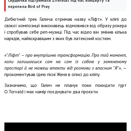
Сердючка підтримала Ziferblat під час концерту та
перепела Bird of Pray
Дебютний трек Галича отримав назву «Ліфт». У кліпі до
свіжої композиції виконавець відмовився від образу рокера
і спробував себе реп-музиці. Під час відео він змінив кілька
нарядів, найяскравішим з яких був латексний костюм.
«"Ліфт" — про внутрішню трансформацію. Про той момент,
коли залишаєшся сам на сам із собою у замкненому
просторі й не можеш втекти від розмови з власним "Я"»
, —
прокоментував ідею пісні Женя в описі до кліпу.
Зазначимо, що Галич не планує поки покидати гурт
O.Torvald і має намір поєднувати два проєкти.