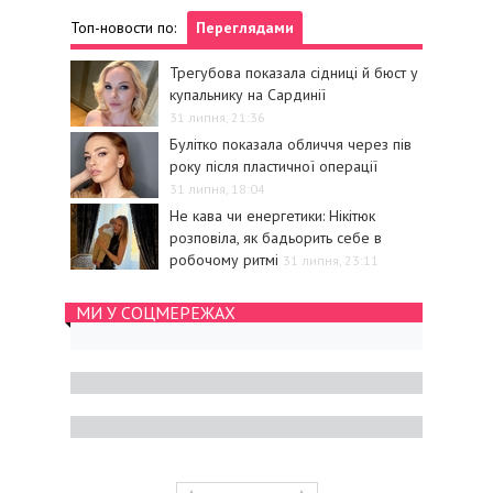
Топ-новости по:
Переглядами
Трегубова показала сідниці й бюст у
купальнику на Сардинії
31 липня, 21:36
Булітко показала обличчя через пів
року після пластичної операції
31 липня, 18:04
Не кава чи енергетики: Нікітюк
розповіла, як бадьорить себе в
робочому ритмі
31 липня, 23:11
МИ У СОЦМЕРЕЖАХ