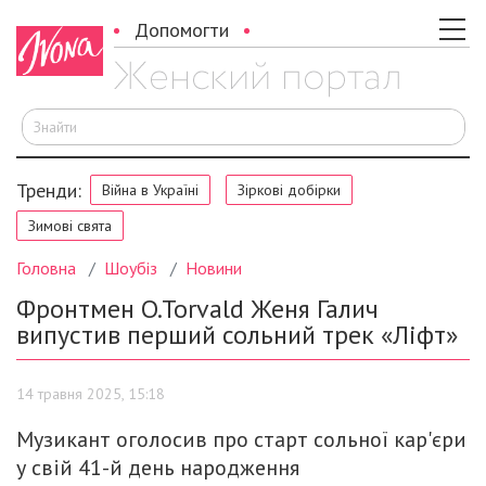
Допомогти
Ш
Тренди:
Війна в Україні
Зіркові добірки
Зимові свята
Головна
Шоубіз
Новини
Фронтмен O.Torvald Женя Галич
випустив перший сольний трек «Ліфт»
14 травня 2025, 15:18
Музикант оголосив про старт сольної кар'єри
у свій 41-й день народження