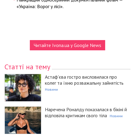
«Україна: Ворог у лісі».
Читайте Ivona.ua у Google News
Статті на тему
Астаф'єва гостро висловилася про
колег та їхню розважальну зайнятість
Новини
Наречена Роналду показалася в бікіні й
відповіла критикам свого тіла
Новини