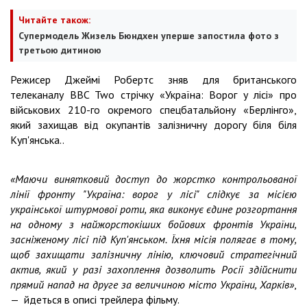
Читайте також:
Супермодель Жизель Бюндхен уперше запостила фото з
третьою дитиною
Режисер Джеймі Робертс зняв для британського
телеканалу BBC Two стрічку «Україна: Ворог у лісі» про
військових 210-го окремого спецбатальйону «Берлінго»,
який захищав від окупантів залізничну дорогу біля біля
Куп'янська..
«Маючи винятковий доступ до жорстко контрольованої
лінії фронту "Україна: ворог у лісі" слідкує за місією
української штурмової роти, яка виконує єдине розгортання
на одному з найжорстокіших бойових фронтів України,
засніженому лісі під Куп'янськом. Їхня місія полягає в тому,
щоб захищати залізничну лінію, ключовий стратегічний
актив, який у разі захоплення дозволить Росії здійснити
прямий напад на друге за величиною місто України, Харків»
,
— йдеться в описі трейлера фільму.