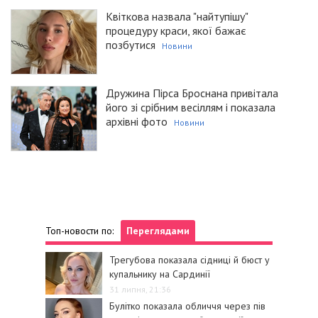
Квіткова назвала "найтупішу"
процедуру краси, якої бажає
позбутися
Новини
Дружина Пірса Броснана привітала
його зі срібним весіллям і показала
архівні фото
Новини
Топ-новости по:
Переглядами
Трегубова показала сідниці й бюст у
купальнику на Сардинії
31 липня, 21:36
Булітко показала обличчя через пів