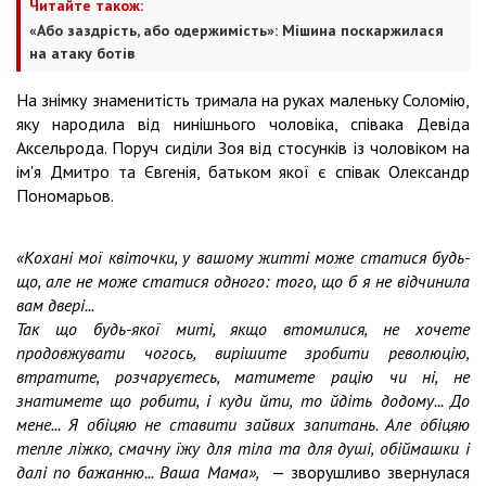
Читайте також:
«Або заздрість, або одержимість»: Мішина поскаржилася
на атаку ботів
На знімку знаменитість тримала на руках маленьку Соломію,
яку народила від нинішнього чоловіка, співака Девіда
Аксельрода. Поруч сиділи Зоя від стосунків із чоловіком на
ім'я Дмитро та Євгенія, батьком якої є співак Олександр
Пономарьов.
«Кохані мої квіточки, у вашому житті може статися будь-
що, але не може статися одного: того, що б я не відчинила
вам двері...
Так що будь-якої миті, якщо втомилися, не хочете
продовжувати чогось, вирішите зробити революцію,
втратите, розчаруєтесь, матимете рацію чи ні, не
знатимете що робити, і куди йти, то йдіть додому... До
мене... Я обіцяю не ставити зайвих запитань. Але обіцяю
тепле ліжко, смачну їжу для тіла та для душі, обіймашки і
далі по бажанню... Ваша Мама»,
— зворушливо звернулася