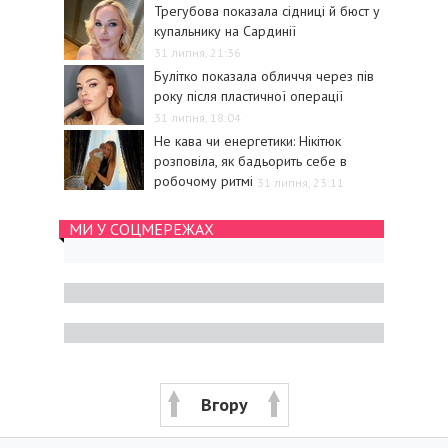
Трегубова показала сідниці й бюст у
купальнику на Сардинії
31 липня, 21:36
Булітко показала обличчя через пів
року після пластичної операції
31 липня, 18:04
Не кава чи енергетики: Нікітюк
розповіла, як бадьорить себе в
робочому ритмі
31 липня, 23:11
МИ У СОЦМЕРЕЖАХ
Вгору