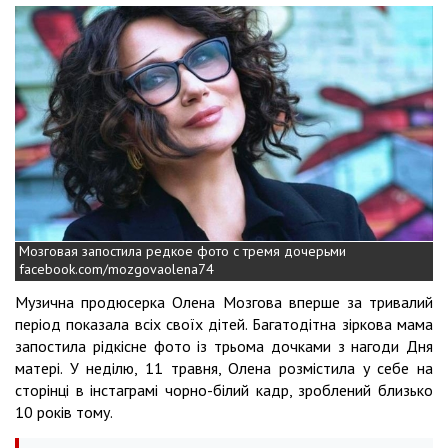
Мозговая запостила редкое фото с тремя дочерьми
facebook.com/mozgovaolena74
Музична продюсерка Олена Мозгова вперше за тривалий
період показала всіх своїх дітей. Багатодітна зіркова мама
запостила рідкісне фото із трьома дочками з нагоди Дня
матері. У неділю, 11 травня, Олена розмістила у себе на
сторінці в інстаграмі чорно-білий кадр, зроблений близько
10 років тому.