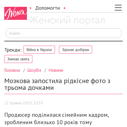
Допомогти
Ш
Тренди:
Війна в Україні
Зіркові добірки
Зимові свята
Головна
Шоубіз
Новини
Мозкова запостила рідкісне фото з
трьома дочками
12 травня 2025, 12:35
Продюсер поділилася сімейним кадром,
зробленим близько 10 років тому