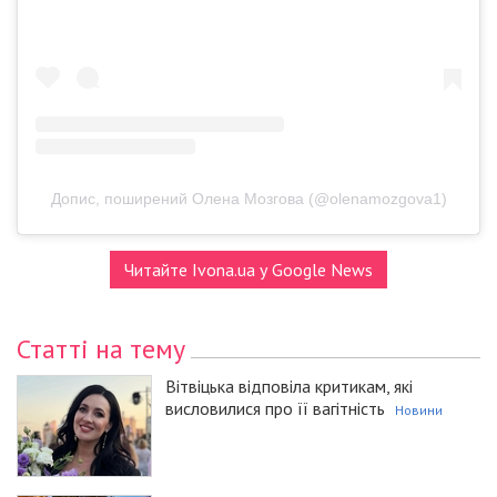
Допис, поширений Олена Мозгова (@olenamozgova1)
Читайте Ivona.ua у Google News
Статті на тему
Вітвіцька відповіла критикам, які
висловилися про її вагітність
Новини