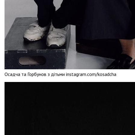
Осадча та Горбунов з дітьми instagram.com/kosadcha