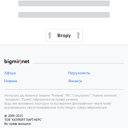
Вгору
Афіша
Нерухомість
Новини
Фінанси
Матеріали, що позначені знаками "Реклама", "PR", "Спецпроект", "Новини компаній",
"Актуально", "Промо", публікуються на правах реклами.
Будь-яке копіювання, передрук та відтворення фотографічних творів та/або
аудіовізуальних творів правовласника Getty Images - суворо забороняється.
© 2000-2025
ТОВ "КЕПРЕЙТ ПАРТНЕРС".
Всі права захищені.