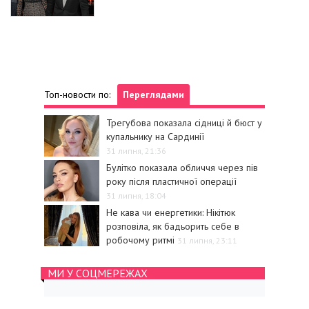
Топ-новости по:
Переглядами
Трегубова показала сідниці й бюст у
купальнику на Сардинії
31 липня, 21:36
Булітко показала обличчя через пів
року після пластичної операції
31 липня, 18:04
Не кава чи енергетики: Нікітюк
розповіла, як бадьорить себе в
робочому ритмі
31 липня, 23:11
МИ У СОЦМЕРЕЖАХ