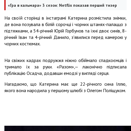
«Гра в кальмара» 3 сезон: Netflix показав перший тизер
На своїй сторінці в інстаграмі Катерина розмістила знімки,
де вона позувала в білій сорочці і чорних штанях-палаццо з
підтяжками, а 54-річний Юрій Горбунов та їхні двоє синів, 8-
річний Іван та 4-річний Данило, з'явилися перед камерою у
чорних костюмах.
На свіжих кадрах подружжя ніжно обіймало спадкоємців і
тримало їх за руки. «Разом»,— лаконічно підписала
публікацію Осадча, додавши емодзі у вигляді серця.
Нагадаємо, що Катерина має ще 22-річного сина Іллю,
якого вона народила у першому шлюбі з Олегом Поліщуком.