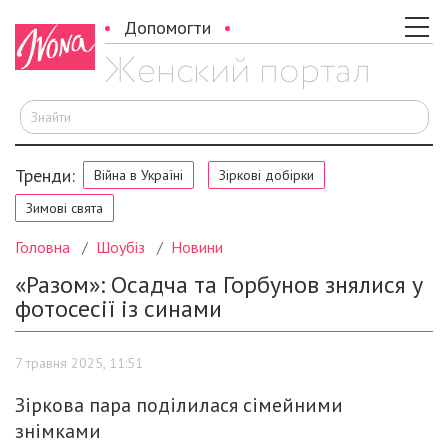
Допомогти
Ш
Тренди:
Війна в Україні
Зіркові добірки
Зимові свята
Головна
Шоубіз
Новини
«Разом»: Осадча та Горбунов знялися у
фотосесії із синами
7 травня 2025, 11:51
Зіркова пара поділилася сімейними
знімками