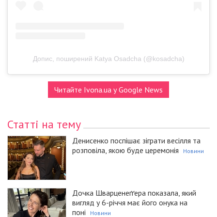
Допис, поширений Katya Osadcha (@kosadcha)
Читайте Ivona.ua у Google News
Статті на тему
Денисенко поспішає зіграти весілля та
розповіла, якою буде церемонія
Новини
Дочка Шварценеґґера показала, який
вигляд у 6-річчя має його онука на
поні
Новини