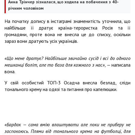
Анна Трінчер зізналася, що ходила на побачення з 40-
річним чоловіком
На початку допису в інстаграмі знаменитість уточнила, що
найбільше її дратує країна-терористка Росія та її
громадяни, проте вона не внесла це до списку, оскільки
зараз вони дратують усіх українців.
«Що мене дратує? Найбільше звичайно сусід і всі до одного
мешканці боліт, але то база для кожного з нас»
, — написала
вона.
У свій особистий ТОП-3 Осадча внесла безлад, сліди
тонального крему на одязі та питання про капелюшки.
«Бардак — сама вмію влаштувати але поки не приберу не
заспокоюсь. Плями від тонального крема на футболці, для