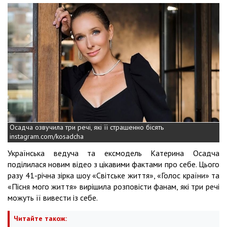
Осадча озвучила три речі, які її страшенно бісять
instagram.com/kosadcha
Українська ведуча та ексмодель Катерина Осадча
поділилася новим відео з цікавими фактами про себе. Цього
разу 41-річна зірка шоу «Світське життя», «Голос країни» та
«Пісня мого життя» вирішила розповісти фанам, які три речі
можуть її вивести із себе.
Читайте також: