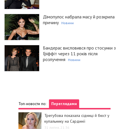
Дімопулос набрала масу й розкрила
причину
Новини
Бандерас висловився про стосунки з
Гріффіт через 11 років після
розлучення
Новини
Топ-новости по:
Переглядами
Трегубова показала сідниці й бюст у
купальнику на Сардинії
31 липня, 21:36