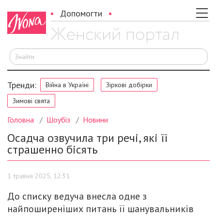
Допомогти
Ш
Тренди:
Війна в Україні
Зіркові добірки
Зимові свята
Головна
Шоубіз
Новини
Осадча озвучила три речі, які її
страшенно бісять
1 травня 2025, 12:31
До списку ведуча внесла одне з
найпоширеніших питань її шанувальників