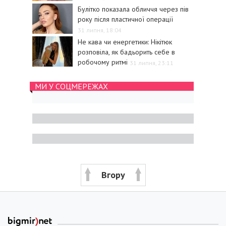
Булітко показала обличчя через пів
року після пластичної операції
31 липня, 18:04
Не кава чи енергетики: Нікітюк
розповіла, як бадьорить себе в
робочому ритмі
31 липня, 23:11
МИ У СОЦМЕРЕЖАХ
Вгору