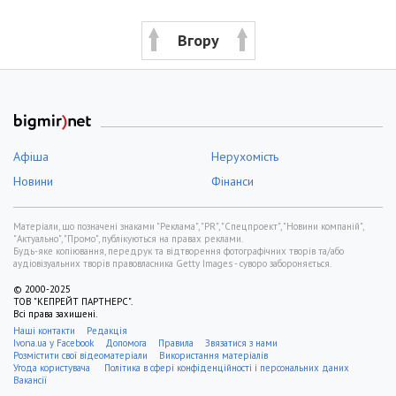
Вгору
Афіша
Нерухомість
Новини
Фінанси
Матеріали, що позначені знаками "Реклама", "PR", "Спецпроект", "Новини компаній",
"Актуально", "Промо", публікуються на правах реклами.
Будь-яке копіювання, передрук та відтворення фотографічних творів та/або
аудіовізуальних творів правовласника Getty Images - суворо забороняється.
© 2000-2025
ТОВ "КЕПРЕЙТ ПАРТНЕРС".
Всі права захищені.
Наші контакти
Редакція
Ivona.ua у Facebook
Допомога
Правила
Звязатися з нами
Розмістити свої відеоматеріали
Використання матеріалів
Угода користувача
Політика в сфері конфіденційності і персональних даних
Вакансії