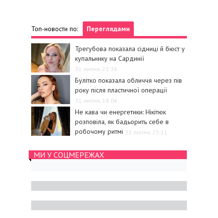
Топ-новости по:
Переглядами
Трегубова показала сідниці й бюст у
купальнику на Сардинії
31 липня, 21:36
Булітко показала обличчя через пів
року після пластичної операції
31 липня, 18:04
Не кава чи енергетики: Нікітюк
розповіла, як бадьорить себе в
робочому ритмі
31 липня, 23:11
МИ У СОЦМЕРЕЖАХ