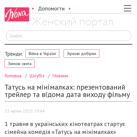
Допомогти
Ш
Тренди:
Війна в Україні
Зіркові добірки
Зимові свята
Головна
Шоубіз
Новини
Татусь на мінімалках: презентований
трейлер та відома дата виходу фільму
13 квітня 2025, 19:44
1 травня в українських кінотеатрах стартує
сімейна комедія «Татусь на мінімалках»