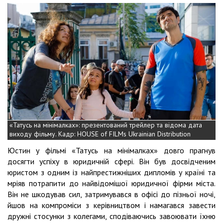
«Татусь на мінімалках»: презентований трейлер та відома дата
виходу фільму. Кадр: HOUSE of FILMs Ukrainian Distribution
Юстин у фільмі «Татусь на мінімалках» довго прагнув
досягти успіху в юридичній сфері. Він був досвідченим
юристом з одним із найпрестижніших дипломів у країні та
мріяв потрапити до найвідомішої юридичної фірми міста.
Він не шкодував сил, затримувався в офісі до пізньої ночі,
йшов на компроміси з керівництвом і намагався завести
дружні стосунки з колегами, сподіваючись завоювати їхню