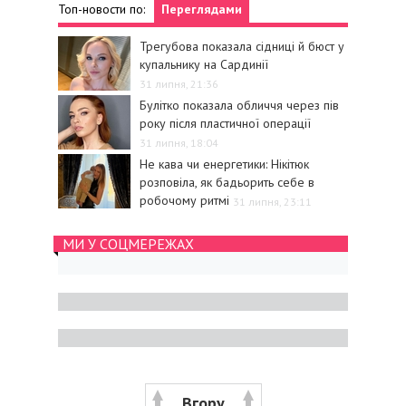
Топ-новости по:
Переглядами
Трегубова показала сідниці й бюст у
купальнику на Сардинії
31 липня, 21:36
Булітко показала обличчя через пів
року після пластичної операції
31 липня, 18:04
Не кава чи енергетики: Нікітюк
розповіла, як бадьорить себе в
робочому ритмі
31 липня, 23:11
МИ У СОЦМЕРЕЖАХ
Вгору