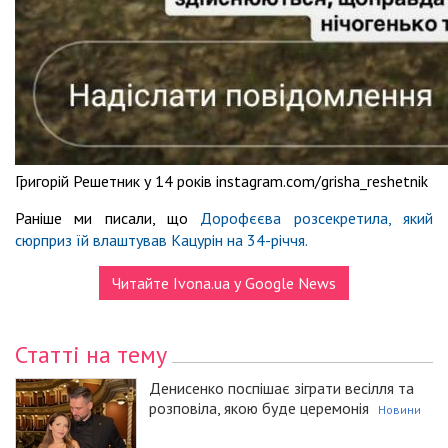
Григорій Решетник у 14 років instagram.com/grisha_reshetnik
Раніше ми писали, що
Дорофєєва розсекретила, який
сюрприз їй влаштував Кацурін на 34-річчя.
Читайте Ivona.ua у Google News
Статті на тему
Денисенко поспішає зіграти весілля та
розповіла, якою буде церемонія
Новини