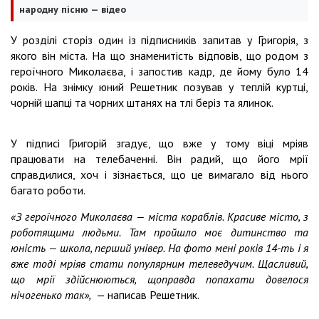
народну пісню — відео
У розділі сторіз один із підписників запитав у Григорія, з
якого він міста. На що знаменитість відповів, що родом з
героїчного Миколаєва, і запостив кадр, де йому було 14
років. На знімку юний Решетник позував у теплій куртці,
чорній шапці та чорних штанях на тлі беріз та ялинок.
У підписі Григорій згадує, що вже у тому віці мріяв
працювати на телебаченні. Він радий, що його мрії
справдилися, хоч і зізнається, що це вимагало від нього
багато роботи.
«З героїчного Миколаєва — міста кораблів. Красиве місто, з
роботящими людьми. Там пройшло моє дитинство та
юність — школа, перший універ. На фото мені років 14-ть і я
вже тоді мріяв стати популярним телеведучим. Щасливий,
що мрії здійснюються, щоправда попахати довелося
нічогенько так»,
— написав Решетник.