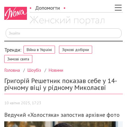
Допомогти
Ш
Тренди:
Війна в Україні
Зіркові добірки
Зимові свята
Головна
Шоубіз
Новини
Григорій Решетник показав себе у 14-
річному віці у рідному Миколаєві
10 квітня 2025, 17:23
Ведучий «Холостяка» запостив архівне фото