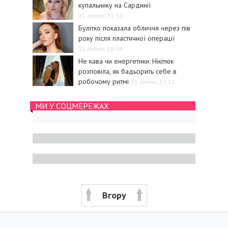
купальнику на Сардинії
31 липня, 21:36
Булітко показала обличчя через пів
року після пластичної операції
31 липня, 18:04
Не кава чи енергетики: Нікітюк
розповіла, як бадьорить себе в
робочому ритмі
31 липня, 23:11
МИ У СОЦМЕРЕЖАХ
Вгору