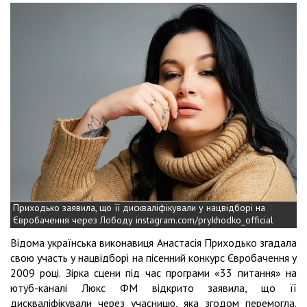
Приходько заявила, що її дискваліфікували у нацвідборі на
Євробачення через Лободу instagram.com/prykhodko_official
Відома українська виконавиця Анастасія Приходько згадала
свою участь у нацвідборі на пісенний конкурс Євробачення у
2009 році. Зірка сцени під час програми «33 питання» на
ютуб-каналі Люкс ФМ відкрито заявила, що її
дискваліфікували через учасницю, яка згодом перемогла.