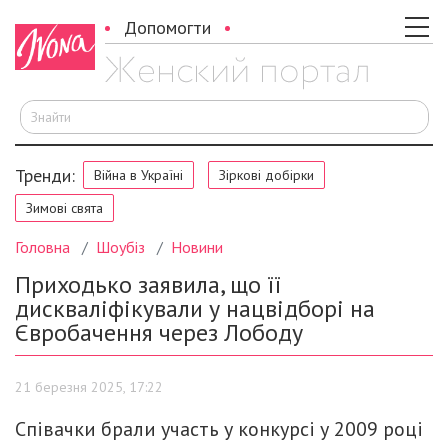
Допомогти
Ш
Тренди:
Війна в Україні
Зіркові добірки
Зимові свята
Головна
Шоубіз
Новини
Приходько заявила, що її
дискваліфікували у нацвідборі на
Євробачення через Лободу
21 березня 2025, 17:22
Співачки брали участь у конкурсі у 2009 році