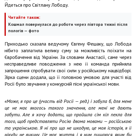
Йдеться про Світлану Лободу.
Читайте також:
Кошмал повернулася до роботи через півтора тижні після
пологів — фото
Приходько сказала ведучому Євгену Фешаку, що Лобода
нібито заплатила велику суму за можливість поїхати на
Євробачення від України. За словами Анастасії, саме через
несправедливе поводження з нею її команда прийняла
запрошення спробувати свої сили у російському нацвідборі.
Зірка сцени додала, що її головною умовою для участі від
Росії було звучання у конкурсній пісні української мови.
«Може, я про це (участь від Росії — ред.) і забула б, для мене
це не має якогось такого значення, але мені не дають
забути. Але я хочу додати, що пройшла сім кіл пекла для
того, щоб представляти Росію двома мовами — російською
та українською. Я ні про що не шкодую, це моя історія, я її
нікуди не викину. Це моє життя, і я ним пишаюся, яким би