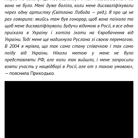
воно не було. Мені дуже боліло, коли мене дискваліфікували
через одну артистку (Світлана Лобода — ред.). Я про це не
раз говорила: якийсь там був гонорар, щоб вона поїхала та
щоб мене дискваліфікували. Будучи відомою в Росії, я все одно
приїхала в Україну і хотіла їхати на Євробачення від
України. Тоді мене ще надихнула Руслана зі своєю перемогою.
В 2004 я мріяла, що так само стану співачкою і так само
поїду від України. Ніколи метою у мене не було
представляти РФ, але коли так вийшло, і мене запросили
взяти участь у нацвідборі в Росії, але от з такою умовою»
,
— пояснила Приходько.