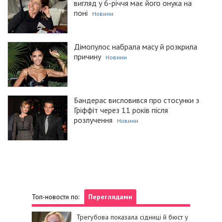
вигляд у 6-річчя має його онука на
поні
Новини
Дімопулос набрала масу й розкрила
причину
Новини
Бандерас висловився про стосунки з
Гріффіт через 11 років після
розлучення
Новини
Топ-новости по:
Переглядами
Трегубова показала сідниці й бюст у