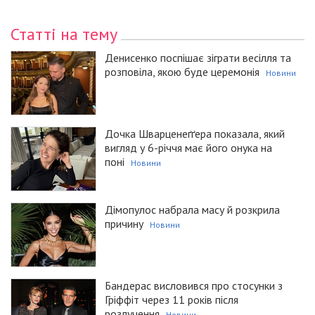
Статті на тему
Денисенко поспішає зіграти весілля та
розповіла, якою буде церемонія
Новини
Дочка Шварценеґґера показала, який
вигляд у 6-річчя має його онука на
поні
Новини
Дімопулос набрала масу й розкрила
причину
Новини
Бандерас висловився про стосунки з
Гріффіт через 11 років після
розлучення
Новини