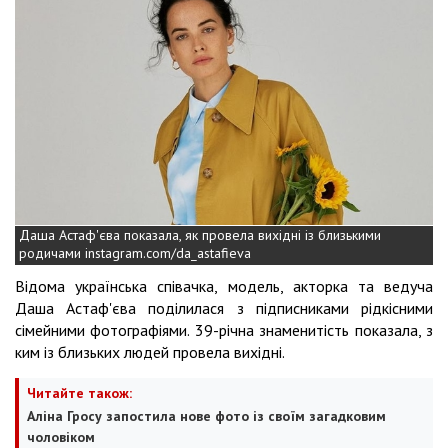
Даша Астаф'єва показала, як провела вихідні із близькими
родичами instagram.com/da_astafieva
Відома українська співачка, модель, акторка та ведуча
Даша Астаф'єва поділилася з підписниками рідкісними
сімейними фотографіями. 39-річна знаменитість показала, з
ким із близьких людей провела вихідні.
Читайте також:
Аліна Гросу запостила нове фото із своїм загадковим
чоловіком