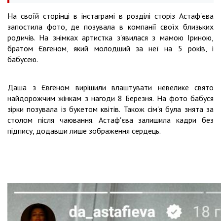
На своїй сторінці в інстаграмі в розділі сторіз Астаф'єва
запостила фото, де позувала в компанії своїх близьких
родичів. На знімках артистка з'явилася з мамою Іриною,
братом Євгеном, який молодший за неї на 5 років, і
бабусею.
Даша з Євгеном вирішили влаштувати невелике свято
найдорожчим жінкам з нагоди 8 Березня. На фото бабуся
зірки позувала із букетом квітів. Також сім'я була знята за
столом після чаювання. Астаф'єва залишила кадри без
підпису, додавши лише зображення сердець.