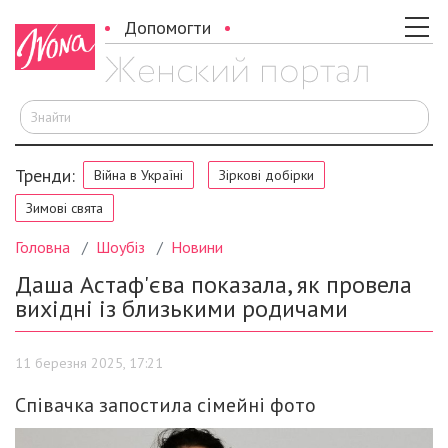
Допомогти
Ш
Тренди:
Війна в Україні
Зіркові добірки
Зимові свята
Головна
Шоубіз
Новини
Даша Астаф'єва показала, як провела
вихідні із близькими родичами
11 березня 2025, 17:21
Співачка запостила сімейні фото