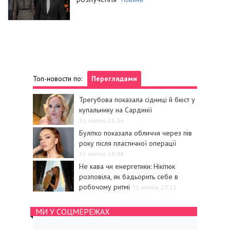
Топ-новости по:
Переглядами
Трегубова показала сідниці й бюст у
купальнику на Сардинії
31 липня, 21:36
Булітко показала обличчя через пів
року після пластичної операції
31 липня, 18:04
Не кава чи енергетики: Нікітюк
розповіла, як бадьорить себе в
робочому ритмі
31 липня, 23:11
МИ У СОЦМЕРЕЖАХ