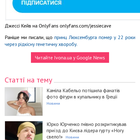
Джессі Кейв на OnlyFans onlyfans.com/jessiecave
Раніше ми писали, що
принц Люксембурга помер у 22 роки
через рідкісну генетичну хворобу.
Читайте Ivona.ua у Google News
Статті на тему
Каміла Кабельо потішила фанатів
фото фігури в купальнику в Греції
Новини
Юрко Юрченко гнівно розкритикував
приїзд до Києва лідера гурту «Ногу
свело!»
Новини