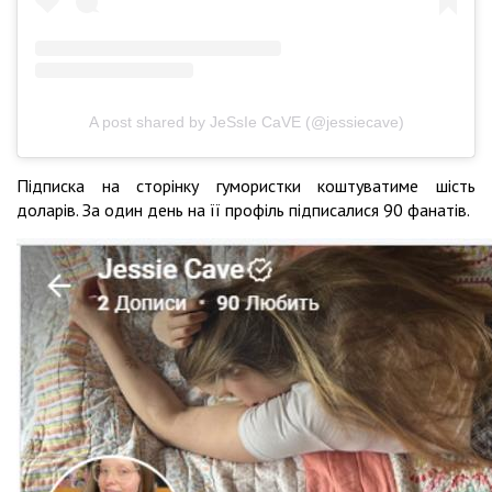
A post shared by JeSsIe CaVE (@jessiecave)
Підписка на сторінку гумористки коштуватиме шість
доларів. За один день на її профіль підписалися 90 фанатів.