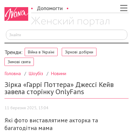
Допомогти
Ш
Тренди:
Війна в Україні
Зіркові добірки
Зимові свята
Головна
Шоубіз
Новини
Зірка «Гаррі Поттера» Джессі Кейв
завела сторінку OnlyFans
11 березня 2025, 13:04
Які фото виставлятиме акторка та
багатодітна мама