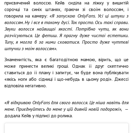
присвячений волоссю. Кейв сиділа на ліжку у вишитій
сорочці та синіх штанях, граючи зі своїм волоссям, і
говорила на камеру:
«Я запускаю OnlyFans. Усі ці штуки з
волоссям. Ну і все в такому дусі. Так просто. Ось такі справи.
Звуки волосся найвищої якості. Потрібно чути, як вони
розчісуються. Це фетиш. Я прагну дуже чистої естетики.
Типу, я могла б за ними сховатися. Просто дуже чуттєві
штучки з моїм волоссям».
Знаменитість, яка є багатодітною мамою, вірить, що це
може принести великі гроші. Однак її друг скептично
ставиться до її плану і запитує, чи буде вона публікувати
«якісь ноги або сідниці і що-небудь в цьому роді». Джессі
відповіла негативно.
«Я відкриваю OnlyFans для свого волосся. Це ніша навіть для
мене. Приєднуйтесь до мене у цій дивній новій подорожі»,
—
додала Кейв у підписі до ролика.