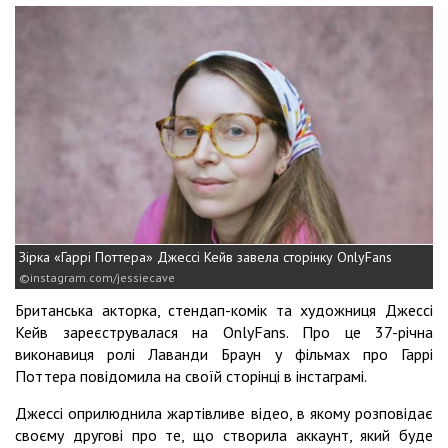
Зірка «Гаррі Поттера» Джессі Кейв завела сторінку OnlyFans
instagram.com/jessiecave
Британська акторка, стендап-комік та художниця Джессі
Кейв зареєструвалася на OnlyFans. Про це 37-річна
виконавиця ролі Лаванди Браун у фільмах про Гаррі
Поттера повідомила на своїй сторінці в інстаграмі.
Джессі оприлюднила жартівливе відео, в якому розповідає
своєму другові про те, що створила аккаунт, який буде