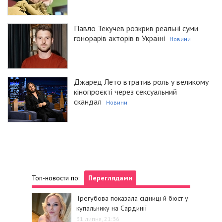
Павло Текучев розкрив реальні суми
гонорарів акторів в Україні
Новини
Джаред Лето втратив роль у великому
кінопроєкті через сексуальний
скандал
Новини
Топ-новости по:
Переглядами
Трегубова показала сідниці й бюст у
купальнику на Сардинії
31 липня, 21:36