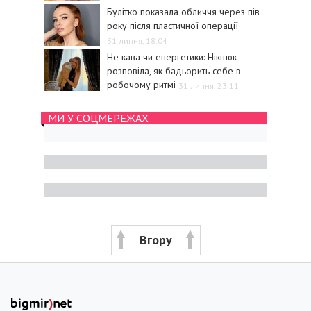
Булітко показала обличчя через пів
року після пластичної операції
31 липня, 18:04
Не кава чи енергетики: Нікітюк
розповіла, як бадьорить себе в
робочому ритмі
31 липня, 23:11
МИ У СОЦМЕРЕЖАХ
Вгору