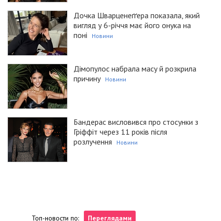
Дочка Шварценеґґера показала, який
вигляд у 6-річчя має його онука на
поні
Новини
Дімопулос набрала масу й розкрила
причину
Новини
Бандерас висловився про стосунки з
Гріффіт через 11 років після
розлучення
Новини
Топ-новости по:
Переглядами