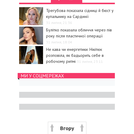
Трегубова показала сідниці й бюст у
купальнику на Сардинії
31 липня, 21:36
Булітко показала обличчя через пів
року після пластичної операції
31 липня, 18:04
Не кава чи енергетики: Нікітюк
розповіла, як бадьорить себе в
робочому ритмі
31 липня, 23:11
МИ У СОЦМЕРЕЖАХ
Вгору