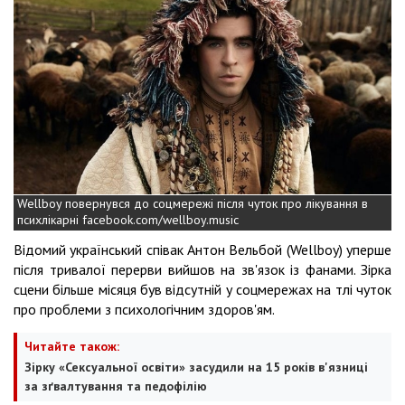
Wellboy повернувся до соцмережі після чуток про лікування в
психлікарні facebook.com/wellboy.music
Відомий український співак Антон Вельбой (Wellboy) уперше
після тривалої перерви вийшов на зв'язок із фанами. Зірка
сцени більше місяця був відсутній у соцмережах на тлі чуток
про проблеми з психологічним здоров'ям.
Читайте також:
Зірку «Сексуальної освіти» засудили на 15 років в'язниці
за зґвалтування та педофілію