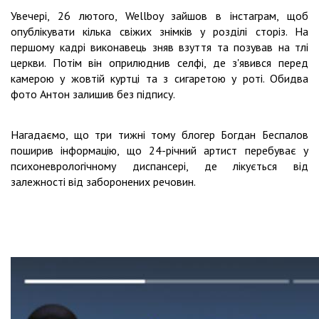
Увечері, 26 лютого, Wellboy зайшов в інстаграм, щоб
опублікувати кілька свіжих знімків у розділі сторіз. На
першому кадрі виконавець зняв взуття та позував на тлі
церкви. Потім він оприлюднив селфі, де з'явився перед
камерою у жовтій куртці та з сигаретою у роті. Обидва
фото Антон залишив без підпису.
Нагадаємо, що три тижні тому блогер Богдан Беспалов
поширив інформацію, що 24-річний артист перебуває у
психоневрологічному диспансері, де лікується від
залежності від заборонених речовин.