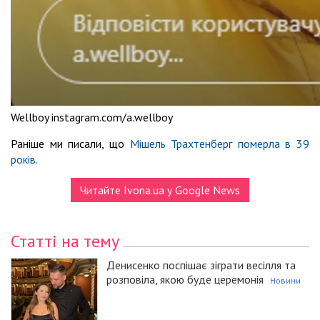
Wellboy instagram.com/a.wellboy
Раніше ми писали, що
Мішель Трахтенберг померла в 39
років.
Читайте Ivona.ua у Google News
Статті на тему
Денисенко поспішає зіграти весілля та
розповіла, якою буде церемонія
Новини