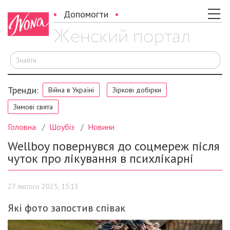
Допомогти
Ш
Тренди:
Війна в Україні
Зіркові добірки
Зимові свята
Головна
Шоубіз
Новини
Wellboy повернувся до соцмереж після
чуток про лікування в психлікарні
27 лютого 2025, 15:13
Які фото запостив співак