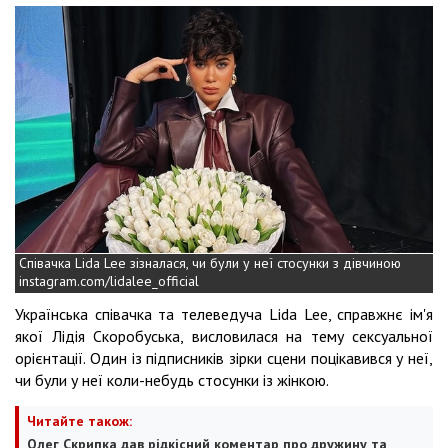
Співачка Lida Lee зізналася, чи були у неї стосунки з дівчиною
instagram.com/lidalee_official
Українська співачка та телеведуча Lida Lee, справжнє ім'я
якої Лідія Скоробуська, висловилася на тему сексуальної
орієнтації. Один із підписників зірки сцени поцікавився у неї,
чи були у неї коли-небудь стосунки із жінкою.
Читайте також:
Олег Скрипка дав рідкісний коментар про дружину та