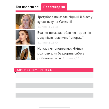
Топ-новости по:
Переглядами
Трегубова показала сідниці й бюст у
купальнику на Сардинії
31 липня, 21:36
Булітко показала обличчя через пів
року після пластичної операції
31 липня, 18:04
Не кава чи енергетики: Нікітюк
розповіла, як бадьорить себе в
робочому ритмі
31 липня, 23:11
МИ У СОЦМЕРЕЖАХ