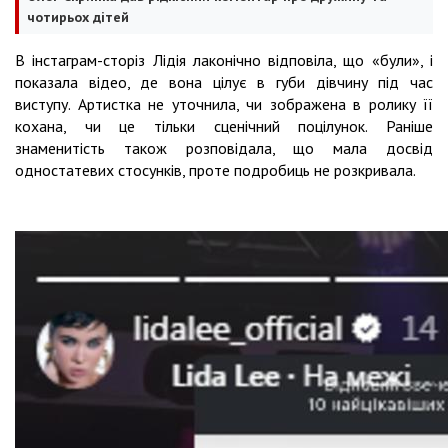
чотирьох дітей
В інстаграм-сторіз Лідія лаконічно відповіла, що «були», і
показала відео, де вона цілує в губи дівчину під час
виступу. Артистка не уточнила, чи зображена в ролику її
кохана, чи це тільки сценічний поцілунок. Раніше
знаменитість також розповідала, що мала досвід
одностатевих стосунків, проте подробиць не розкривала.