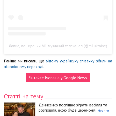
Допис, поширений M1 музичний телеканал (@m1ukraine)
Раніше ми писали, що
відому українську співачку збили на
пішохідному переході.
Читайте Ivona.ua у Google News
Статті на тему
Денисенко поспішає зіграти весілля та
розповіла, якою буде церемонія
Новини