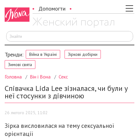
Допомогти
Ш
Тренди:
Війна в Україні
Зіркові добірки
Зимові свята
Головна
Він і Вона
Секс
Співачка Lida Lee зізналася, чи були у
неї стосунки з дівчиною
26 лютого 2025, 11:02
Зірка висловилася на тему сексуальної
орієнтації