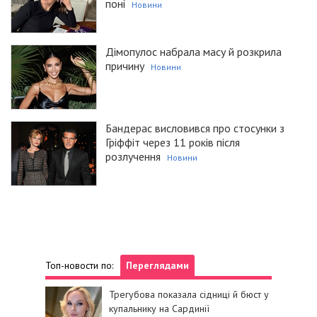
поні
Новини
Дімопулос набрала масу й розкрила
причину
Новини
Бандерас висловився про стосунки з
Гріффіт через 11 років після
розлучення
Новини
Топ-новости по:
Переглядами
Трегубова показала сідниці й бюст у
купальнику на Сардинії