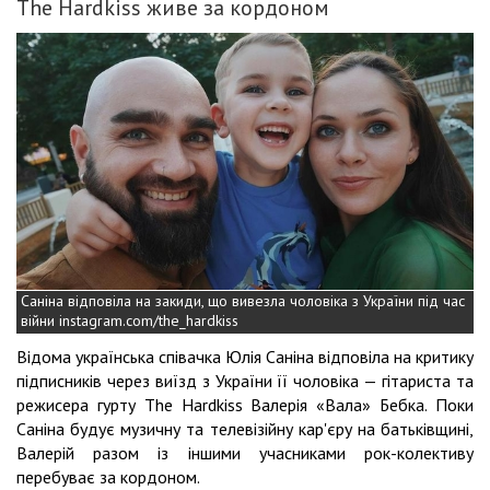
The Hardkiss живе за кордоном
Саніна відповіла на закиди, що вивезла чоловіка з України під час
війни instagram.com/the_hardkiss
Відома українська співачка Юлія Саніна відповіла на критику
підписників через виїзд з України її чоловіка — гітариста та
режисера гурту The Hardkiss Валерія «Вала» Бебка. Поки
Саніна будує музичну та телевізійну кар'єру на батьківщині,
Валерій разом із іншими учасниками рок-колективу
перебуває за кордоном.