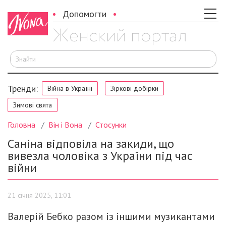
Допомогти
Ш
Тренди:
Війна в Україні
Зіркові добірки
Зимові свята
Головна
Він і Вона
Стосунки
Саніна відповіла на закиди, що
вивезла чоловіка з України під час
війни
21 січня 2025, 11:01
Валерій Бебко разом із іншими музикантами