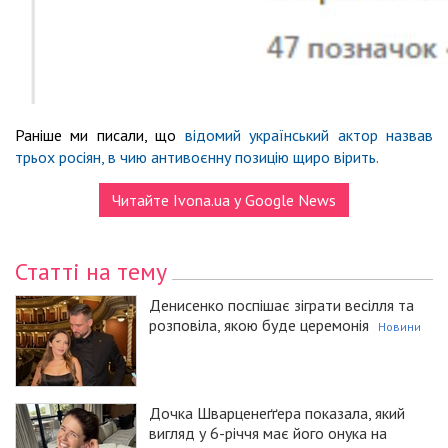
Раніше ми писали, що
відомий український актор назвав
трьох росіян, в чию антивоєнну позицію щиро вірить.
Читайте Ivona.ua у Google News
Статті на тему
Денисенко поспішає зіграти весілля та
розповіла, якою буде церемонія
Новини
Дочка Шварценеґґера показала, який
вигляд у 6-річчя має його онука на