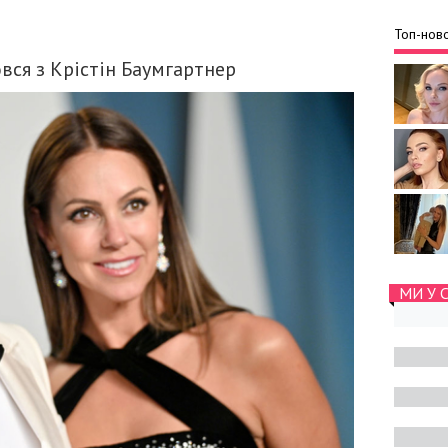
Топ-ново
вся з Крістін Баумгартнер
МИ У 