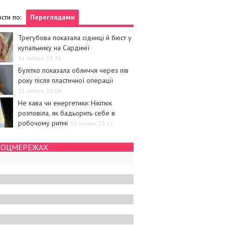
сти по:
Переглядами
Трегубова показала сідниці й бюст у
купальнику на Сардинії
31 липня, 21:36
Булітко показала обличчя через пів
року після пластичної операції
31 липня, 18:04
Не кава чи енергетики: Нікітюк
розповіла, як бадьорить себе в
робочому ритмі
31 липня, 23:11
СОЦМЕРЕЖАХ