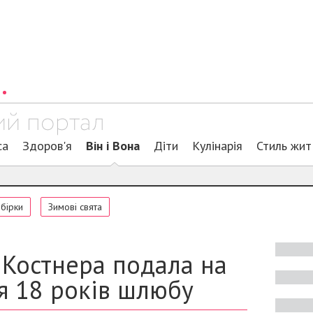
са
Здоров'я
Він і Вона
Діти
Кулінарія
Стиль жит
обірки
Зимові свята
 Костнера подала на
я 18 років шлюбу