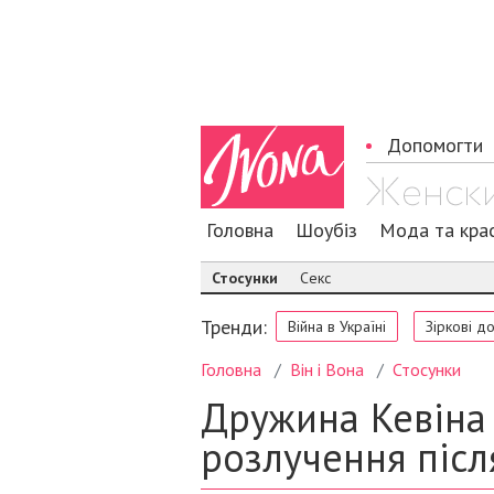
Допомогти
Головна
Шоубіз
Мода та кра
Стосунки
Секс
Тренди:
Війна в Україні
Зіркові д
Головна
Він і Вона
Стосунки
Дружина Кевіна
розлучення післ