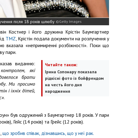
учення після 18 років шлюбу
Getty Images
він Костнер і його дружина Крістін Баумгартнер
оїд
TMZ
, Крістін подала документи на розлучення у
ною вказала «непримиренні розбіжності». Поки що
ву пари.
сказав виданню:
Читайте також:
контролем, які
Ірина Сопонару показала
довелося брати
рідкісні фото із бойфрендом
юбу. Ми просимо
на честь його дня
ін і їхніх дітей,
народження
с»
.
оун» був одружений з Баумгартнер 18 років. У пари
ів), Гейс (14 років) та Грейс (12 років).
я,
що зробив співак, дізнавшись, що у неї рак.