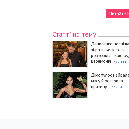
Читайте I
Статті на тему
Денисенко поспіш
зіграти весілля та
розповіла, якою б
церемонія
Новини
Дімопулос набрал
масу й розкрила
причину
Новини