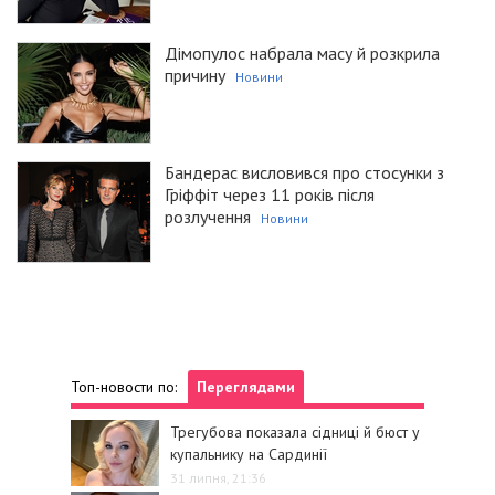
Дімопулос набрала масу й розкрила
причину
Новини
Бандерас висловився про стосунки з
Гріффіт через 11 років після
розлучення
Новини
Топ-новости по:
Переглядами
Трегубова показала сідниці й бюст у
купальнику на Сардинії
31 липня, 21:36