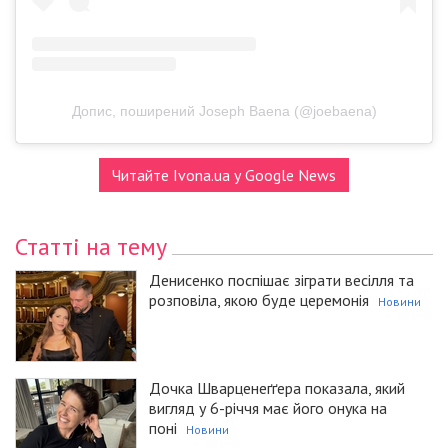
Допис, поширений Joseph Baena (@joebaena)
Читайте Ivona.ua у Google News
Статті на тему
Денисенко поспішає зіграти весілля та
розповіла, якою буде церемонія
Новини
Дочка Шварценеґґера показала, який
вигляд у 6-річчя має його онука на
поні
Новини