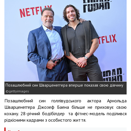
Позашлюбний син Шварценеггера вперше показав свою дівчину
gettyimages
Позашлюбний син голлівудського актора Арнольда
Шварценеггера Джозеф Баена більше не приховує свою
кохану. 28-річний бодібілдер та фітнес-модель поділився
рідкісними кадрами з особистого життя.