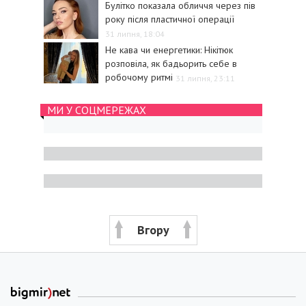
Булітко показала обличчя через пів
року після пластичної операції
31 липня, 18:04
Не кава чи енергетики: Нікітюк
розповіла, як бадьорить себе в
робочому ритмі
31 липня, 23:11
МИ У СОЦМЕРЕЖАХ
Вгору