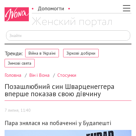
Допомогти
Ш
Тренди:
Війна в Україні
Зіркові добірки
Зимові свята
Головна
Він і Вона
Стосунки
Позашлюбний син Шварценеггера
вперше показав свою дівчину
7 липня, 11:40
Пара знялася на побаченні у Будапешті