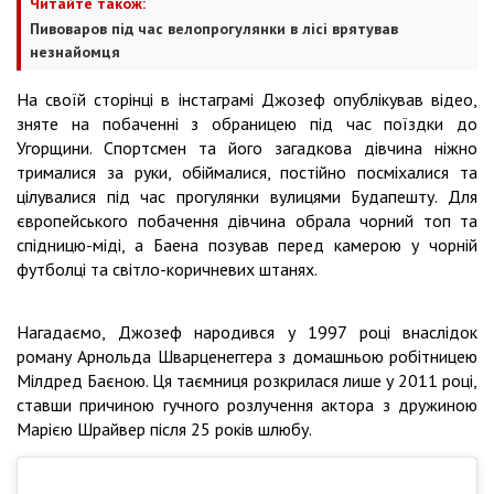
Читайте також:
Пивоваров під час велопрогулянки в лісі врятував
незнайомця
На своїй сторінці в інстаграмі Джозеф опублікував відео,
зняте на побаченні з обраницею під час поїздки до
Угорщини. Спортсмен та його загадкова дівчина ніжно
трималися за руки, обіймалися, постійно посміхалися та
цілувалися під час прогулянки вулицями Будапешту. Для
європейського побачення дівчина обрала чорний топ та
спідницю-міді, а Баена позував перед камерою у чорній
футболці та світло-коричневих штанях.
Нагадаємо, Джозеф народився у 1997 році внаслідок
роману Арнольда Шварценеггера з домашньою робітницею
Мілдред Баєною. Ця таємниця розкрилася лише у 2011 році,
ставши причиною гучного розлучення актора з дружиною
Марією Шрайвер після 25 років шлюбу.