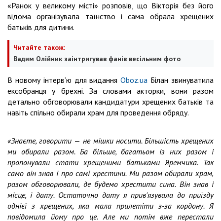
«Ранок у великому місті» розповів, що Вікторія без його
відома організувала таїнство і сама обрала хрещених
батьків для дитини.
Читайте також:
Вадим Олійник заінтригував фанів весільним фото
В новому інтерв’ю для видання
Oboz.ua
Білан звинуватила
ексобранця у брехні. За словами акторки, вони разом
детально обговорювали кандидатури хрещених батьків та
навіть спільно обирали храм для проведення обряду.
«Знаєте, говорити
—
не мішки носити. Більшість хрещених
ми обирали разом. Ба більше, багатьом із них разом і
пропонували стати хрещеними батьками Яремчика. Так
само він знав і про самі хрестини. Ми разом обирали храм,
разом обговорювали, де будемо хрестити сина. Він знав і
місце, і дату. Остаточно дату я прив'язувала до приїзду
однієї з хрещених, яка мала прилетіти з-за кордону. Я
повідомила йому про це. Але ми потім вже перестали