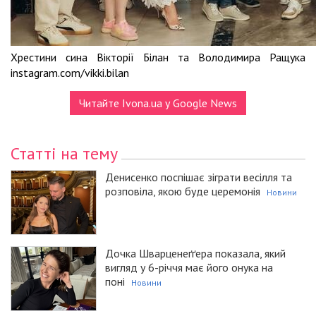
Хрестини сина Вікторії Білан та Володимира Ращука
instagram.com/vikki.bilan
Читайте Ivona.ua у Google News
Статті на тему
Денисенко поспішає зіграти весілля та
розповіла, якою буде церемонія
Новини
Дочка Шварценеґґера показала, який
вигляд у 6-річчя має його онука на
поні
Новини