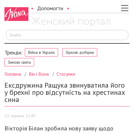
Допомогти
Ш
Тренди:
Війна в Україні
Зіркові добірки
Зимові свята
Головна
Він і Вона
Стосунки
Ексдружина Ращука звинуватила його
у брехні про відсутність на хрестинах
сина
15 червня, 11:43
Вікторія Білан зробила нову заяву щодо