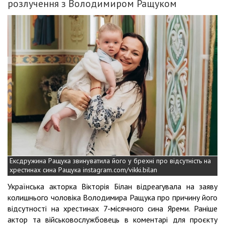
розлучення з Володимиром Ращуком
Ексдружина Ращука звинуватила його у брехні про відсутність на
хрестинах сина Ращука instagram.com/vikki.bilan
Українська акторка Вікторія Білан відреагувала на заяву
колишнього чоловіка Володимира Ращука про причину його
відсутності на хрестинах 7-місячного сина Яреми. Раніше
актор та військовослужбовець в коментарі для проєкту