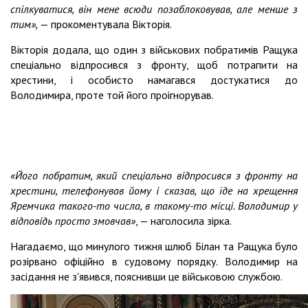
спілкуватися, він мене всюди позаблоковував, але менше з
тим»,
— прокоментувала Вікторія.
Вікторія додала, що один з військових побратимів Ращука
спеціально відпросився з фронту, щоб потрапити на
хрестини, і особисто намагався достукатися до
Володимира, проте той його проігнорував.
«Його побратим, який спеціально відпросився з фронту на
хрестини, телефонував йому і сказав, що їде на хрещення
Яремчика такого-то числа, в такому-то місці. Володимир у
відповідь просто змовчав»
, — наголосила зірка.
Нагадаємо, що минулого тижня шлюб Білан та Ращука було
розірвано офіційно в судовому порядку. Володимир на
засідання не з'явився, пояснивши це військовою службою.