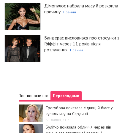
Дімопулос набрала масу й розкрила
причину
Новини
Бандерас висловився про стосунки з
Гріффіт через 11 років після
розлучення
Новини
Топ-новости по:
Переглядами
Трегубова показала сідниці й бюст у
купальнику на Сардинії
31 липня, 21:36
Булітко показала обличчя через пів
року після пластичної операції