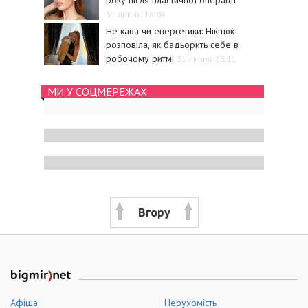
31 липня, 18:04
Не кава чи енергетики: Нікітюк
розповіла, як бадьорить себе в
робочому ритмі
31 липня, 23:11
МИ У СОЦМЕРЕЖАХ
Вгору
Афіша
Нерухомість