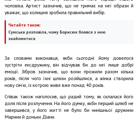
чоловіка. Артист зазначив, що не тримає на неї образи й
уважає, що колишня зробила правильний вибір.
Читайте також:
Сумська розповіла, чому Борисюк боявся з нею
знайомитися
За словами виконавця, якби сьогодні йому довелося
зустріти ексдружину, він відчував би до неї лише добрі
емоції. Зібров зазначив, що вони прожили разом кілька
років, після чого їхні шляхи розійшлися, а жінка створила
нову сім’ю, із котрою живе вже понад 40 років.
Співак також наголосив, що радий тому, як склалася його
доля після розлучення. На його думку, якби перший шлюб не
завершився, у його житті не було би нинішньої дружини
Марини й доньки Діани.