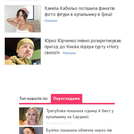
Каміла Кабельо потішила фанатів
фото фігури в купальнику в Греції
Новини
Юрко Юрченко гнівно розкритикував
приїзд до Києва лідера гурту «Ногу
свело!»
Новини
Топ-новости по:
Переглядами
Трегубова показала сідниці й бюст у
купальнику на Сардинії
31 липня, 21:36
Булітко показала обличчя через пів