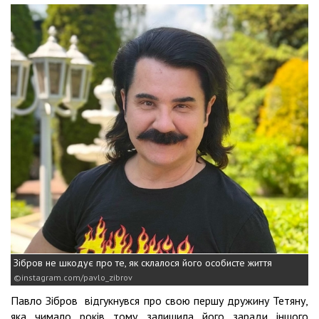
Зібров не шкодує про те, як склалося його особисте життя
instagram.com/pavlo_zibrov
Павло Зібров відгукнувся про свою першу дружину Тетяну,
яка чимало років тому залишила його заради іншого