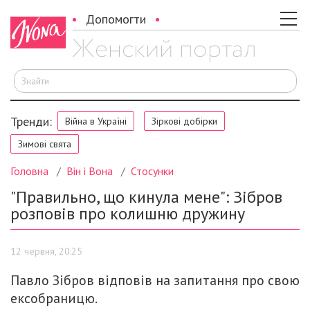
Допомогти
Ш
Тренди:
Війна в Україні
Зіркові добірки
Зимові свята
Головна
Він і Вона
Стосунки
"Правильно, що кинула мене": Зібров
розповів про колишню дружину
12 червня, 20:25
Павло Зібров відповів на запитання про свою
ексобраницю.