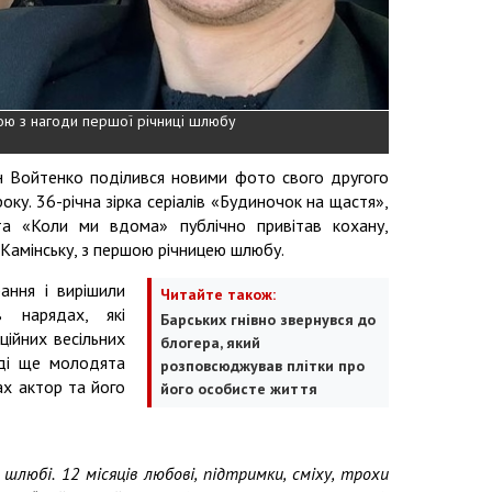
ною з нагоди першої річниці шлюбу
н Войтенко поділився новими фото свого другого
року. 36-річна зірка серіалів «Будиночок на щастя»,
а «Коли ми вдома» публічно привітав кохану,
Камінську, з першою річницею шлюбу.
ання і вирішили
Читайте також:
 нарядах, які
Барських гнівно звернувся до
ційних весільних
блогера, який
оді ще молодята
розповсюджував плітки про
ах актор та його
його особисте життя
любі. 12 місяців любові, підтримки, сміху, трохи