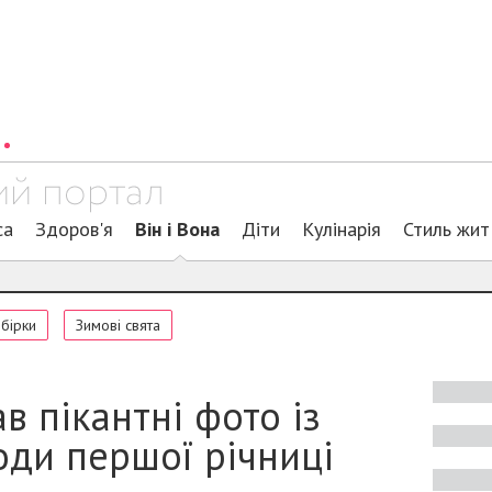
са
Здоров'я
Він і Вона
Діти
Кулінарія
Стиль жит
обірки
Зимові свята
в пікантні фото із
оди першої річниці