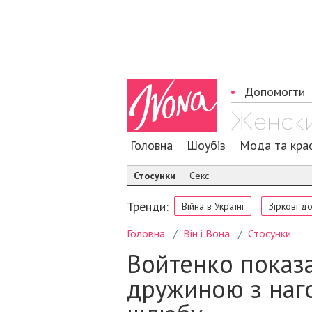
Допомогти
Головна
Шоубіз
Мода та кра
Стосунки
Секс
Тренди:
Війна в Україні
Зіркові д
Головна
Він і Вона
Стосунки
Войтенко показа
дружиною з наг