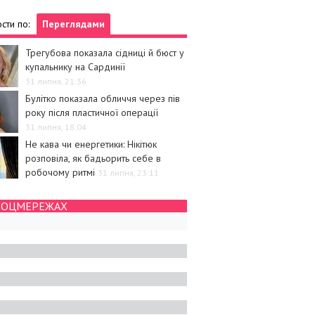
сти по:
Переглядами
Трегубова показала сідниці й бюст у
купальнику на Сардинії
31 липня, 21:36
Булітко показала обличчя через пів
року після пластичної операції
31 липня, 18:04
Не кава чи енергетики: Нікітюк
розповіла, як бадьорить себе в
робочому ритмі
31 липня, 23:11
СОЦМЕРЕЖАХ