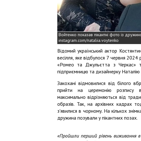
Войтенко показав пікантні фото із дружи
instagram.com/nataliia.voytenko
Відомий український актор Костянти
весілля, яке відбулося 7 червня 2024 
«Ромео та Джульєтта з Черкас» т
підприємницю та дизайнерку Наталію 
Закохані відмовилися від білого вбр
прийти на церемонію розпису в
максимально відрізняються від тради
образів. Так, на архівних кадрах т
з'явилися в чорному. На кількох знімк
дружина позували у пікантних позах.
«Пройшли перший рівень виживання в ш