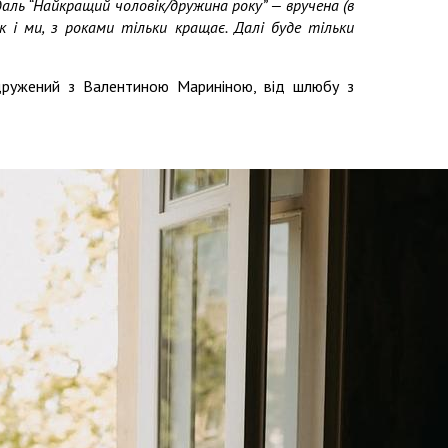
едаль “Найкращий чоловік/дружина року” — вручена (в
 як і ми, з роками тільки кращає. Далі буде тільки
дружений з Валентиною Мариніною, від шлюбу з