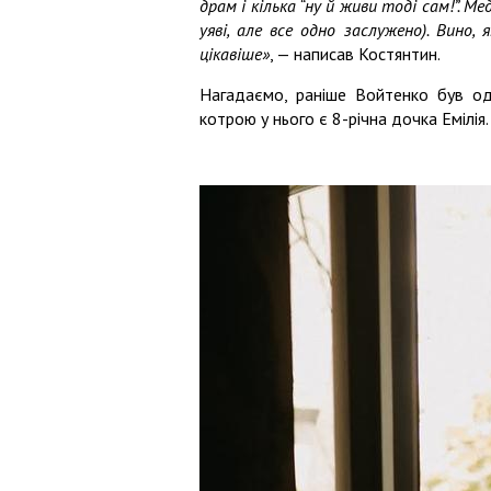
драм і кілька “ну й живи тоді сам!”. М
уяві, але все одно заслужено). Вино,
цікавіше»
, — написав Костянтин.
Нагадаємо, раніше Войтенко був о
котрою у нього є 8-річна дочка Емілія.