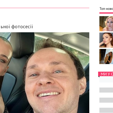
Топ-ново
ьної фотосесії
МИ У 