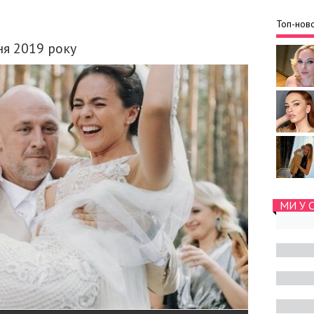
Топ-ново
ня 2019 року
МИ У 