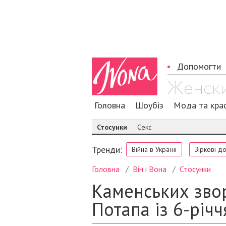
Допомогти
Головна
Шоубіз
Мода та кра
Стосунки
Секс
Тренди:
Війна в Україні
Зіркові д
Головна
Він і Вона
Стосунки
Каменських зво
Потапа із 6-річ