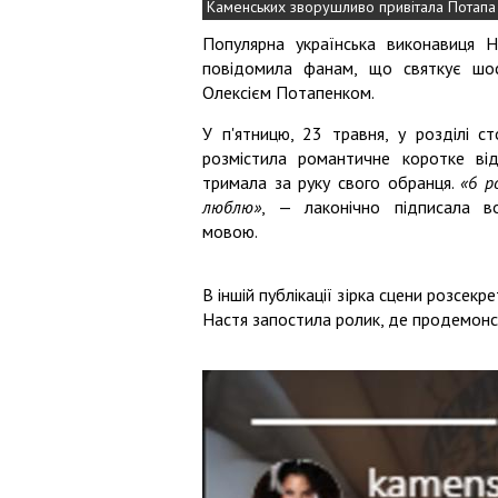
Каменських зворушливо привітала Потапа
Популярна українська виконавиця Н
повідомила фанам, що святкує шо
Олексієм Потапенком.
У п'ятницю, 23 травня, у розділі ст
розмістила романтичне коротке ві
тримала за руку свого обранця.
«6 р
люблю»
, — лаконічно підписала во
мовою.
В іншій публікації зірка сцени розсекр
Настя запостила ролик, де продемонст