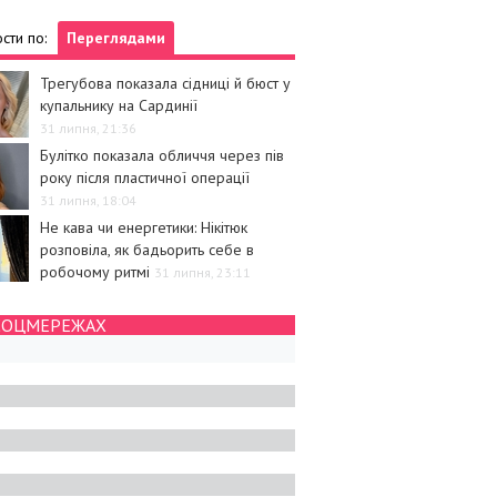
сти по:
Переглядами
Трегубова показала сідниці й бюст у
купальнику на Сардинії
31 липня, 21:36
Булітко показала обличчя через пів
року після пластичної операції
31 липня, 18:04
Не кава чи енергетики: Нікітюк
розповіла, як бадьорить себе в
робочому ритмі
31 липня, 23:11
СОЦМЕРЕЖАХ