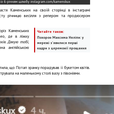
 із 6-річчям шлюбу instagram.com/kamenskux
астя Каменських на своїй сторінці в інстаграмі
сту річницю весілля з репером та продюсером
оріз Каменських
Читайте також:
део, де в ліжку
Похорон Максима Неліпи: у
оків. Дякую тобі,
мережі з'явилися перші
на англійською
кадри з церемонії прощання
етила, що Потап зранку порадував її букетом квітів.
рувала на маленькому столі вазу з півоніями.