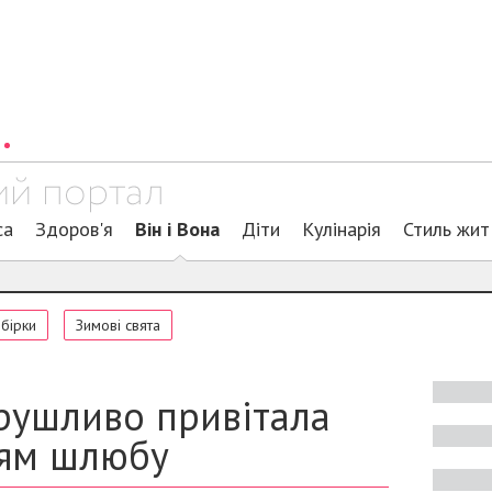
са
Здоров'я
Він і Вона
Діти
Кулінарія
Стиль жит
обірки
Зимові свята
рушливо привітала
чям шлюбу