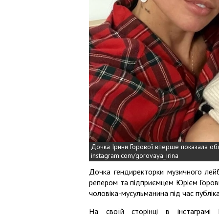
Дочка Ірини Горової вперше показала об
instagram.com/gorovaya_irina
Дочка гендиректорки музичного лей
репером та підприємцем Юрієм Горов
чоловіка-мусульманина під час публікац
На своїй сторінці в інстаграмі 