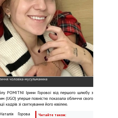
личчя чоловіка-мусульманина
блу POMITNI Ірини Горової від першого шлюбу з
им (UGO) уперше повністю показала обличчя свого
ії кадрів зі святкування його ювілею.
Наталія Горова
Читайте також: