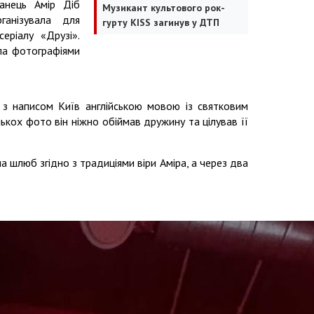
анець Амір Діб
Музикант культового рок-
рганізувала для
гурту KISS загинув у ДТП
еріалу «Друзі».
ла фотографіями
 з написом Київ англійською мовою із святковим
лькох фото він ніжно обіймав дружину та цілував її
а шлюб згідно з традиціями віри Аміра, а через два