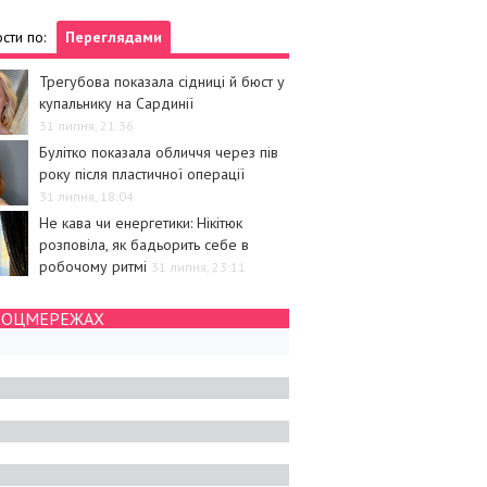
сти по:
Переглядами
Трегубова показала сідниці й бюст у
купальнику на Сардинії
31 липня, 21:36
Булітко показала обличчя через пів
року після пластичної операції
31 липня, 18:04
Не кава чи енергетики: Нікітюк
розповіла, як бадьорить себе в
робочому ритмі
31 липня, 23:11
СОЦМЕРЕЖАХ