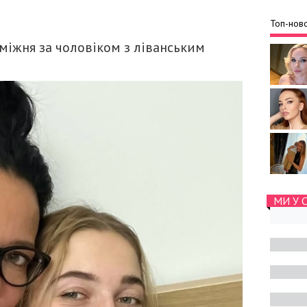
Топ-ново
міжня за чоловіком з ліванським
МИ У 