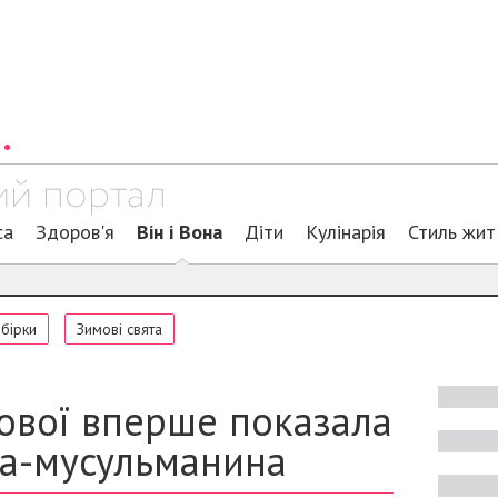
са
Здоров'я
Він і Вона
Діти
Кулінарія
Стиль жит
обірки
Зимові свята
ової вперше показала
ка-мусульманина