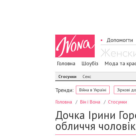
Допомогти
Головна
Шоубіз
Мода та кра
Стосунки
Секс
Тренди:
Війна в Україні
Зіркові д
Головна
Він і Вона
Стосунки
Дочка Ірини Гор
обличчя чолові