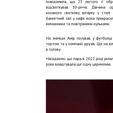
повідомила, що 23 лютого її обр
відсвяткував 30-річчя. Дівчина о
коханого святкову вечірку у стилі с
Банкетний зал у кафе вона прикраси
іменинника та повітряними кульками.
На знімках Амір позував у футболці
тортом та у компанії друзів. Ще на кі
в голову.
Нагадаємо, що пара в 2022 році уклал
роки влаштувала ще одну церемонію.