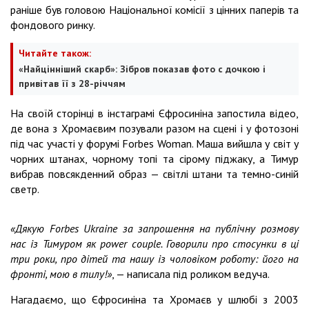
раніше був головою Національної комісії з цінних паперів та
фондового ринку.
Читайте також:
«Найцінніший скарб»: Зібров показав фото с дочкою і
привітав її з 28-річчям
На своїй сторінці в інстаграмі Єфросиніна запостила відео,
де вона з Хромаєвим позували разом на сцені і у фотозоні
під час участі у форумі Forbes Woman. Маша вийшла у світ у
чорних штанах, чорному топі та сірому піджаку, а Тимур
вибрав повсякденний образ — світлі штани та темно-синій
светр.
«Дякую Forbes Ukraine за запрошення на публічну розмову
нас із Тимуром як power couple. Говорили про стосунки в ці
три роки, про дітей та нашу із чоловіком роботу: його на
фронті, мою в тилу!»
, — написала під роликом ведуча.
Нагадаємо, що Єфросиніна та Хромаєв у шлюбі з 2003