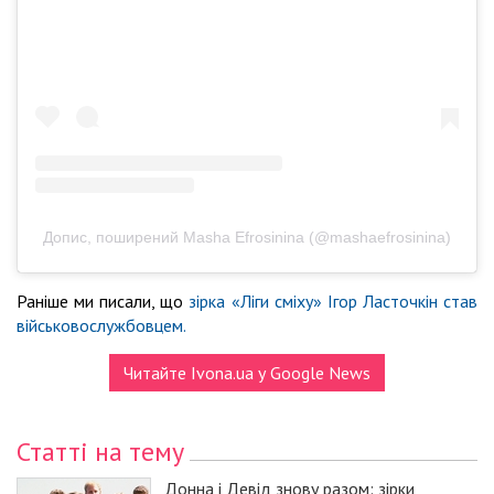
Допис, поширений Masha Efrosinina (@mashaefrosinina)
Раніше ми писали, що
зірка «Ліги сміху» Ігор Ласточкін став
військовослужбовцем.
Читайте Ivona.ua у Google News
Статті на тему
Донна і Девід знову разом: зірки