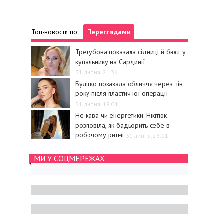
Топ-новости по:
Переглядами
Трегубова показала сідниці й бюст у
купальнику на Сардинії
31 липня, 21:36
Булітко показала обличчя через пів
року після пластичної операції
31 липня, 18:04
Не кава чи енергетики: Нікітюк
розповіла, як бадьорить себе в
робочому ритмі
31 липня, 23:11
МИ У СОЦМЕРЕЖАХ