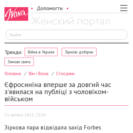
Допомогти
Ш
Тренди:
Війна в Україні
Зіркові добірки
Зимові свята
Головна
Він і Вона
Стосунки
Єфросиніна вперше за довгий час
з'явилася на публіці з чоловіком-
військом
21 лютого 2025, 15:19
Зіркова пара відвідала захід Forbes