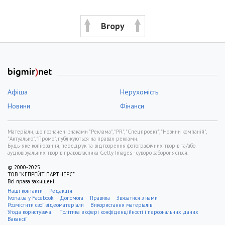
Вгору
Афіша
Нерухомість
Новини
Фінанси
Матеріали, що позначені знаками "Реклама", "PR", "Спецпроект", "Новини компаній",
"Актуально", "Промо", публікуються на правах реклами.
Будь-яке копіювання, передрук та відтворення фотографічних творів та/або
аудіовізуальних творів правовласника Getty Images - суворо забороняється.
© 2000-2025
ТОВ "КЕПРЕЙТ ПАРТНЕРС".
Всі права захищені.
Наші контакти
Редакція
Ivona.ua у Facebook
Допомога
Правила
Звязатися з нами
Розмістити свої відеоматеріали
Використання матеріалів
Угода користувача
Політика в сфері конфіденційності і персональних даних
Вакансії