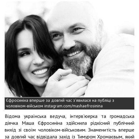
Єфросиніна вперше за довгий час з'явилася на публіці з
чоловіком-військом instagram.com/mashaefrosinina
Відома українська ведуча, інтерв'юерка та громадська
діячка Маша Єфросиніна здійснила рідкісний публічний
вихід зі своїм чоловіком-військовим. Знаменитість вперше
за довгий час відвідала захід із Тимуром Хромаєвым, який