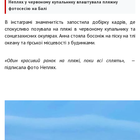
Неплях у червоному купальнику влаштувала пляжну
фотосесію на Балі
В інстаграмі знаменитість запостила добірку кадрів, де
спокусливо позувала на пляжі в червоному купальнику та
сонцезахисних окулярах. Анна стояла босоніж на піску на тлі
океану та гірської місцевості з будинками.
«Один красивий ранок на пляжі, поки всі сплять»,
—
підписала фото Неплях.