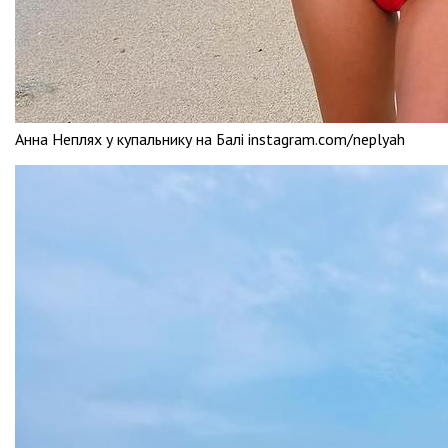
Анна Неплях у купальнику на Балі instagram.com/neplyah