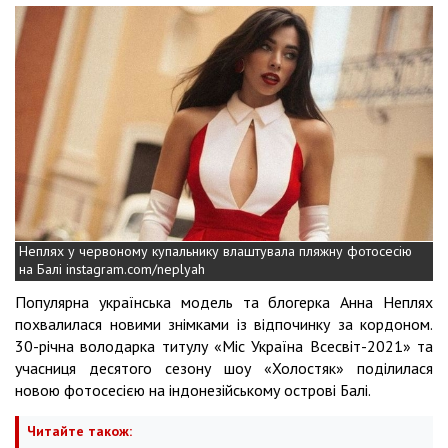
Неплях у червоному купальнику влаштувала пляжну фотосесію
на Балі instagram.com/neplyah
Популярна українська модель та блогерка Анна Неплях
похвалилася новими знімками із відпочинку за кордоном.
30-річна володарка титулу «Міс Україна Всесвіт-2021» та
учасниця десятого сезону шоу «Холостяк» поділилася
новою фотосесією на індонезійському острові Балі.
Читайте також: