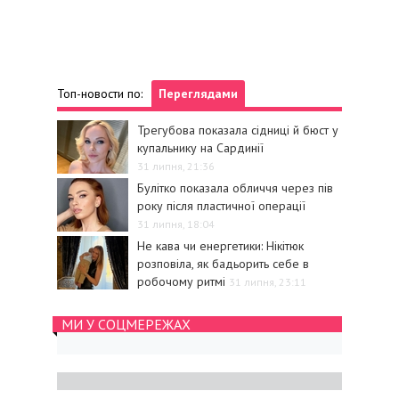
Топ-новости по:
Переглядами
Трегубова показала сідниці й бюст у
купальнику на Сардинії
31 липня, 21:36
Булітко показала обличчя через пів
року після пластичної операції
31 липня, 18:04
Не кава чи енергетики: Нікітюк
розповіла, як бадьорить себе в
робочому ритмі
31 липня, 23:11
МИ У СОЦМЕРЕЖАХ