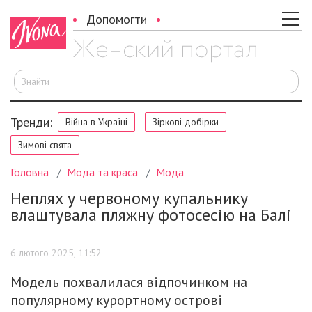
Допомогти
Ш
Тренди:
Війна в Україні
Зіркові добірки
Зимові свята
Головна
Мода та краса
Мода
Неплях у червоному купальнику
влаштувала пляжну фотосесію на Балі
6 лютого 2025, 11:52
Модель похвалилася відпочинком на
популярному курортному острові