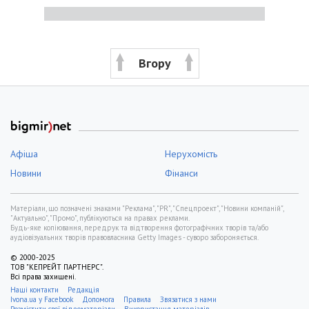
Вгору
Афіша
Нерухомість
Новини
Фінанси
Матеріали, що позначені знаками "Реклама", "PR", "Спецпроект", "Новини компаній",
"Актуально", "Промо", публікуються на правах реклами.
Будь-яке копіювання, передрук та відтворення фотографічних творів та/або
аудіовізуальних творів правовласника Getty Images - суворо забороняється.
© 2000-2025
ТОВ "КЕПРЕЙТ ПАРТНЕРС".
Всі права захищені.
Наші контакти
Редакція
Ivona.ua у Facebook
Допомога
Правила
Звязатися з нами
Розмістити свої відеоматеріали
Використання матеріалів