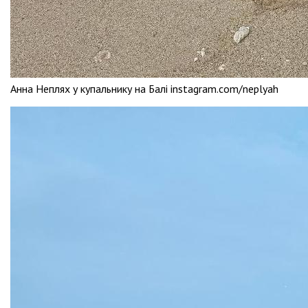
Анна Неплях у купальнику на Балі instagram.com/neplyah