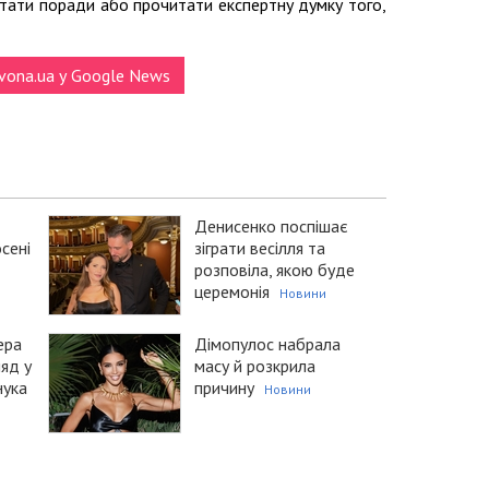
итати поради або прочитати експертну думку того,
vona.ua у Google News
Денисенко поспішає
сені
зіграти весілля та
розповіла, якою буде
церемонія
Новини
ера
Дімопулос набрала
ляд у
масу й розкрила
нука
причину
Новини