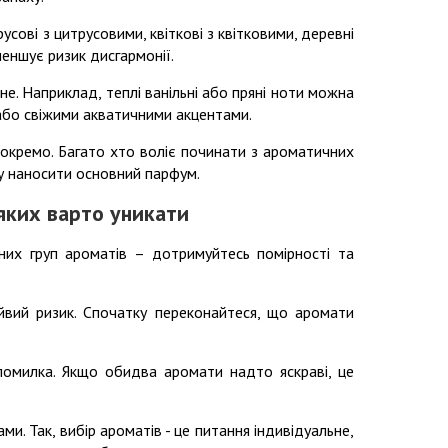
усові з цитрусовими, квіткові з квітковими, деревні
еншує ризик дисгармонії.
. Наприклад, теплі ванільні або пряні ноти можна
або свіжими акватичними акцентами.
 окремо. Багато хто воліє починати з ароматичних
ху наносити основний парфум.
яких варто уникати
них груп ароматів – дотримуйтесь помірності та
йвий ризик. Спочатку переконайтеся, що аромати
помилка. Якщо обидва аромати надто яскраві, це
ми. Так, вибір ароматів - це питання індивідуальне,