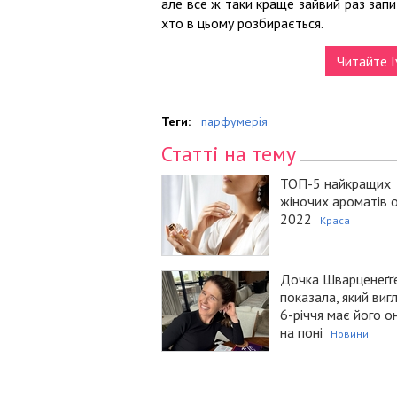
але все ж таки краще зайвий раз зап
хто в цьому розбирається.
Читайте I
Теги:
парфумерія
Статті на тему
ТОП-5 найкращих
жіночих ароматів о
2022
Краса
Дочка Шварценеґґ
показала, який виг
6-річчя має його о
на поні
Новини