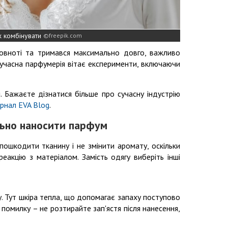
х комбінувати
freepik.com
повноті та тримався максимально довго, важливо
сучасна парфумерія вітає експерименти, включаючи
 Бажаєте дізнатися більше про сучасну індустрію
рнал EVA Blog
.
ьно наносити парфум
пошкодити тканину і не змінити аромату, оскільки
еакцію з матеріалом. Замість одягу виберіть інші
у. Тут шкіра тепла, що допомагає запаху поступово
 помилку – не розтирайте зап'ястя після нанесення,