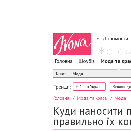
Допомогти
Головна
Шоубіз
Мода та кра
Краса
Мода
Тренди:
Війна в Україні
Зіркові д
Головна
Мода та краса
Мода
Куди наносити 
правильно їх к