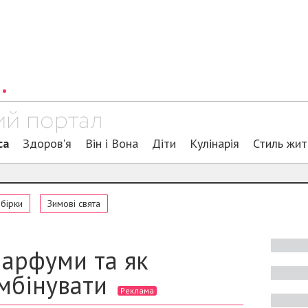
са
Здоров'я
Він і Вона
Діти
Кулінарія
Стиль жи
обірки
Зимові свята
парфуми та як
омбінувати
Реклама