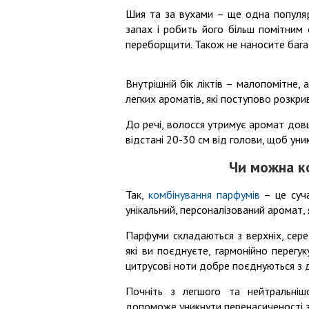
Шия та за вухами – ще одна популяр
запах і робить його більш помітним 
переборщити. Також не наносите бага
Внутрішній бік ліктів – малопомітне,
легких ароматів, які поступово розкри
До речі, волосся утримує аромат довш
відстані 20-30 см від голови, щоб ун
Чи можна к
Так,
комбінування парфумів
– це суча
унікальний, персоналізований аромат, 
Парфуми складаються з верхніх, сере
які ви поєднуєте, гармонійно перегук
цитрусові ноти добре поєднуються з 
Почніть з легшого та нейтральніш
допоможе уникнути перенасиченості з