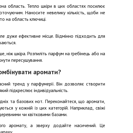
на область. Тепло шкіри в цих областях посилює
оточуючим. Наносите невелику кількість, щоби не
то на область ключиці.
 але дуже ефективне місце. Відмінно підходить для
ваються.
е, ніж шкіра. Розпиліть парфум на гребінець або на
икнути пересушування.
омбінувати аромати?
сний тренд у парфумерії. Він дозволяє створити
який підкреслює індивідуальність.
дніх та базових нот. Переконайтеся, що аромати,
уються у кожній із цих категорій. Наприклад, свіжі
деревними чи квітковими базами.
ого аромату, а зверху додайте насичений. Це
апаху.