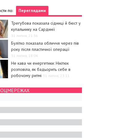
сти по:
Переглядами
Трегубова показала сідниці й бюст у
купальнику на Сардинії
31 липня, 21:36
Булітко показала обличчя через пів
року після пластичної операції
31 липня, 18:04
Не кава чи енергетики: Нікітюк
розповіла, як бадьорить себе в
робочому ритмі
31 липня, 23:11
СОЦМЕРЕЖАХ