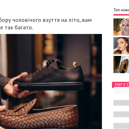
Топ-ново
ору чоловічого взуття на літо, вам
е так багато.
МИ У 