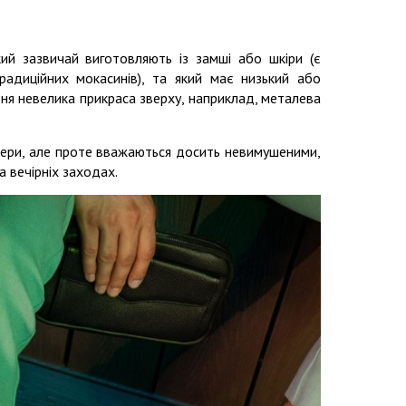
кий зазвичай виготовляють із замші або шкіри (є
радиційних мокасинів), та який має низький або
утня невелика прикраса зверху, наприклад, металева
дери, але проте вважаються досить невимушеними,
а вечірніх заходах.