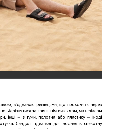
ошвою, з'єднаною ремінцями, що проходять через
но відрізнятися за зовнішнім виглядом, матеріалом
іри, інші — з гуми, полотна або пластику — іноді
тузка. Сандалії ідеальні для носіння в спекотну