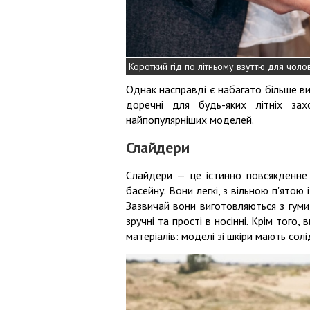
Короткий гід по літньому взуттю для чолов
Однак насправді є набагато більше вид
доречні для будь-яких літніх зах
найпопулярніших моделей.
Слайдери
Слайдери — це істинно повсякденне 
басейну. Вони легкі, з вільною п'ятою
Зазвичай вони виготовляються з гуми,
зручні та прості в носінні. Крім того,
матеріалів: моделі зі шкіри мають сол