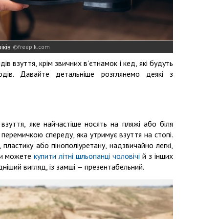
іків
freepik.com
ів взуття, крім звичних в'єтнамок і кед, які будуть
одів. Давайте детальніше розглянемо деякі з
взуття, яке найчастіше носять на пляжі або біля
 і перемичкою спереду, яка утримує взуття на стопі.
 пластику або пінополіуретану, надзвичайно легкі,
 ви можете
купити літні шльопанці чоловічі
й з інших
ідніший вигляд, із замші — презентабельний.