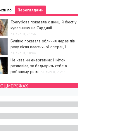
сти по:
Переглядами
Трегубова показала сідниці й бюст у
купальнику на Сардинії
31 липня, 21:36
Булітко показала обличчя через пів
року після пластичної операції
31 липня, 18:04
Не кава чи енергетики: Нікітюк
розповіла, як бадьорить себе в
робочому ритмі
31 липня, 23:11
СОЦМЕРЕЖАХ