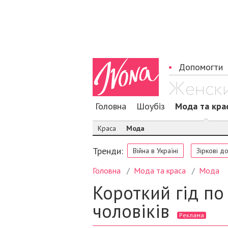
Допомогти
Головна
Шоубіз
Мода та кра
Краса
Мода
Тренди:
Війна в Україні
Зіркові д
Головна
Мода та краса
Мода
Короткий гід по
чоловіків
Реклама