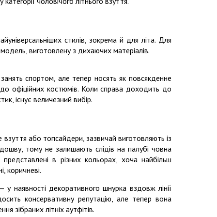
 категорії чоловічого літнього взуття.
айуніверсальніших стилів, зокрема й для літа. Для
модель, виготовлену з дихаючих матеріалів.
 занять спортом, але тепер носять як повсякденне
в до офіційних костюмів. Коли справа доходить до
тик, існує величезний вибір.
не взуття або топсайдери, зазвичай виготовляють із
ідошву, тому не залишають слідів на палубі човна
і представлені в різних кольорах, хоча найбільш
і, коричневі.
— у наявності декоративного шнурка вздовж лінії
досить консервативну репутацію, але тепер вона
ня зібраних літніх аутфітів.