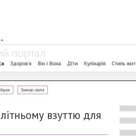
са
Здоров'я
Він і Вона
Діти
Кулінарія
Стиль жи
обірки
Зимові свята
 літньому взуттю для