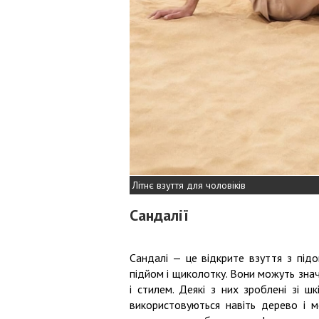
Літнє взуття для чоловіків
Сандалії
Сандалі — це відкрите взуття з під
підйом і щиколотку. Вони можуть знач
і стилем. Деякі з них зроблені зі шк
використовуються навіть дерево і мо