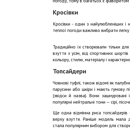
погоду, тому в багатьох є фаворитом у
Кросівки
Кросівки - один з найулюбленіших і н
теплої погоди важливо вибрати легку 
Традиційно їх створювали тільки для
взуття з усім, від спортивних шорті
кольору, стилю, матеріалу і характерис
Топсайдери
Човнові туфлі, також відомі як палуб
парусини або шкіри і мають гумову п
(звідси й назва). Вони зашнуровані 
популярні нейтральні тони — сірі, пісочн
Ще одна відмінна риса топсайдерів 
верху взуття. Раніше модель мала 
стала популярним вибором для створен