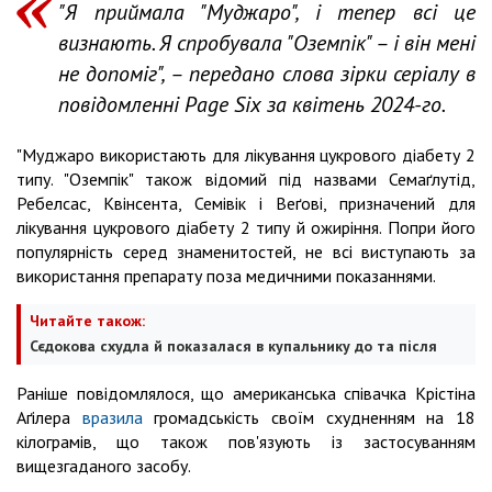
"Я приймала "Муджаро", і тепер всі це
визнають. Я спробувала "Оземпік" – і він мені
не допоміг", – передано слова зірки серіалу в
повідомленні Page Six за квітень 2024-го.
"Муджаро використають для лікування цукрового діабету 2
типу. "Оземпік" також відомий під назвами Семаґлутід,
Ребелсас, Квінсента, Семівік і Веґові, призначений для
лікування цукрового діабету 2 типу й ожиріння. Попри його
популярність серед знаменитостей, не всі виступають за
використання препарату поза медичними показаннями.
Читайте також:
Сєдокова схудла й показалася в купальнику до та після
Раніше повідомлялося, що американська співачка Крістіна
Аґілера
вразила
громадськість своїм схудненням на 18
кілограмів, що також пов'язують із застосуванням
вищезгаданого засобу.