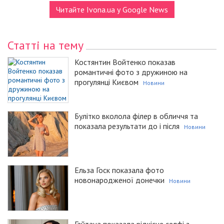
Читайте Ivona.ua у Google News
Статті на тему
Костянтин Войтенко показав
романтичні фото з дружиною на
прогулянці Києвом
Новини
Булітко вколола філер в обличчя та
показала результати до і після
Новини
Ельза Госк показала фото
новонародженої донечки
Новини