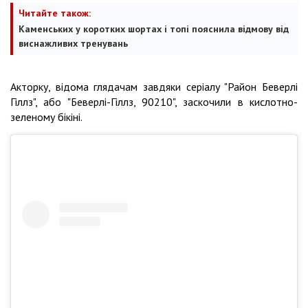
Читайте також:
Каменських у коротких шортах і топі пояснила відмову від
виснажливих тренувань
Акторку, відома глядачам завдяки серіалу "Район Беверлі
Гіллз", або "Беверлі-Гіллз, 90210", заскочили в кислотно-
зеленому бікіні.