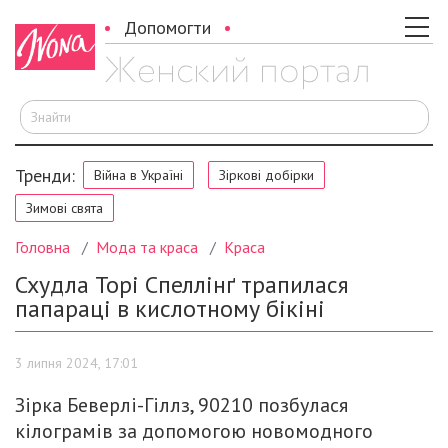
Допомогти
Ш
Тренди:
Війна в Україні
Зіркові добірки
Зимові свята
Головна
Мода та краса
Краса
Схудла Торі Спеллінґ трапилася
папараці в кислотному бікіні
3 липня 2024, 17:01
Зірка Беверлі-Гіллз, 90210 позбулася
кілограмів за допомогою новомодного