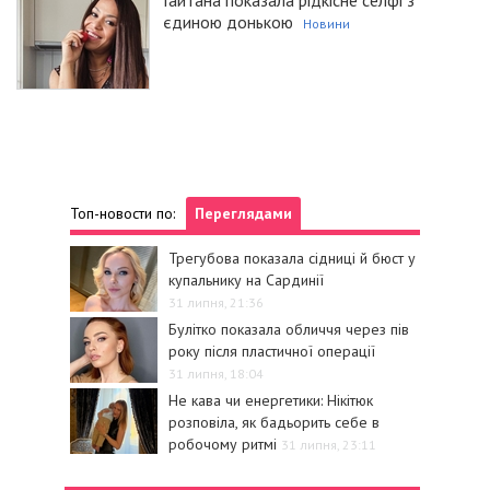
Гайтана показала рідкісне селфі з
єдиною донькою
Новини
Топ-новости по:
Переглядами
Трегубова показала сідниці й бюст у
купальнику на Сардинії
31 липня, 21:36
Булітко показала обличчя через пів
року після пластичної операції
31 липня, 18:04
Не кава чи енергетики: Нікітюк
розповіла, як бадьорить себе в
робочому ритмі
31 липня, 23:11