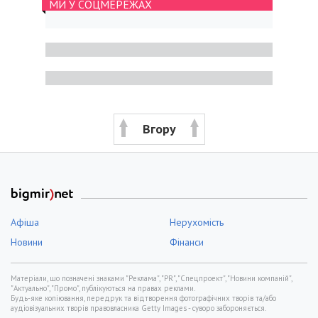
МИ У СОЦМЕРЕЖАХ
Вгору
Афіша
Нерухомість
Новини
Фінанси
Матеріали, що позначені знаками "Реклама", "PR", "Спецпроект", "Новини компаній",
"Актуально", "Промо", публікуються на правах реклами.
Будь-яке копіювання, передрук та відтворення фотографічних творів та/або
аудіовізуальних творів правовласника Getty Images - суворо забороняється.