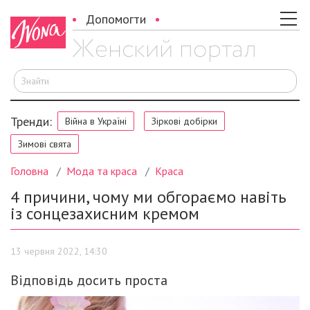
Допомогти
Ш
Тренди:
Війна в Україні
Зіркові добірки
Зимові свята
Головна
Мода та краса
Краса
4 причини, чому ми обгораємо навіть
із сонцезахисним кремом
13 червня 2022, 14:30
Відповідь досить проста