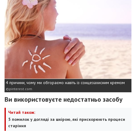
4 причини, чому ми обгораємо навіть із сонцезахисним кремом
pinterest.com
Ви використовуєте недостатньо засобу
Читай також:
5 помилок у догляді за шкірою, які прискорюють процеси
старіння