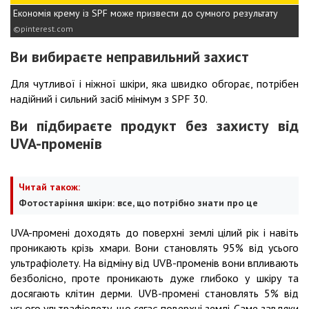
Економія крему із SPF може призвести до сумного результату
pinterest.com
Ви вибираєте неправильний захист
Для чутливої і ніжної шкіри, яка швидко обгорає, потрібен
надійний і сильний засіб мінімум з SPF
30.
Ви підбираєте продукт без захисту від
UVA-променів
Читай також:
Фотостаріння шкіри: все, що потрібно знати про це
UVA-промені доходять до поверхні землі цілий рік і навіть
проникають крізь хмари. Вони становлять 95% від усього
ультрафіолету. На відміну від UVB-променів вони впливають
безболісно, проте проникають дуже глибоко у шкіру та
досягають клітин дерми. UVB-промені становлять 5% від
усього ультрафіолету, що сягає поверхні землі. Саме завдяки