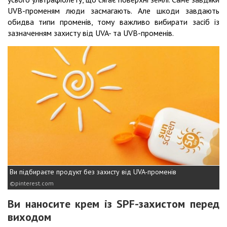
UVB-променям люди засмагають. Але шкоди завдають
обидва типи променів, тому важливо вибирати засіб із
зазначенням захисту від UVA- та UVB-променів.
Ви підбираєте продукт без захисту від UVA-променів
pinterest.com
Ви наносите крем із SPF-захистом перед
виходом