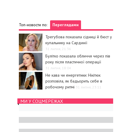
Топ-новости по:
Переглядами
Трегубова показала сідниці й бюст у
купальнику на Сардинії
31 липня, 21:36
Булітко показала обличчя через пів
року після пластичної операції
31 липня, 18:04
Не кава чи енергетики: Нікітюк
розповіла, як бадьорить себе в
робочому ритмі
31 липня, 23:11
МИ У СОЦМЕРЕЖАХ