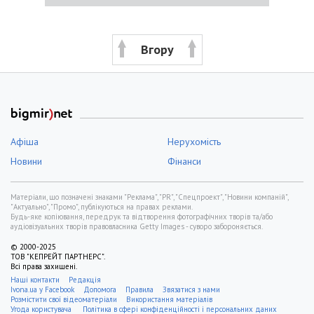
Вгору
Афіша
Нерухомість
Новини
Фінанси
Матеріали, що позначені знаками "Реклама", "PR", "Спецпроект", "Новини компаній",
"Актуально", "Промо", публікуються на правах реклами.
Будь-яке копіювання, передрук та відтворення фотографічних творів та/або
аудіовізуальних творів правовласника Getty Images - суворо забороняється.
© 2000-2025
ТОВ "КЕПРЕЙТ ПАРТНЕРС".
Всі права захищені.
Наші контакти
Редакція
Ivona.ua у Facebook
Допомога
Правила
Звязатися з нами
Розмістити свої відеоматеріали
Використання матеріалів
Угода користувача
Політика в сфері конфіденційності і персональних даних