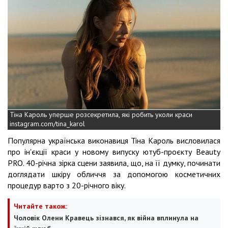
Тіна Кароль уперше розсекретила, які робить уколи краси
instagram.com/tina_karol
Популярна українська виконавиця Тіна Кароль висловилася
про ін'єкції краси у новому випуску ютуб-проєкту Beauty
PRO. 40-річна зірка сцени заявила, що, на її думку, починати
доглядати шкіру обличчя за допомогою косметичних
процедур варто з 20-річного віку.
Читайте також:
Чоловік Олени Кравець зізнався, як війна вплинула на