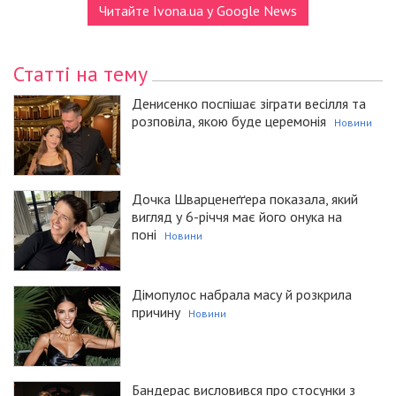
Читайте Ivona.ua у Google News
Статті на тему
Денисенко поспішає зіграти весілля та
розповіла, якою буде церемонія
Новини
Дочка Шварценеґґера показала, який
вигляд у 6-річчя має його онука на
поні
Новини
Дімопулос набрала масу й розкрила
причину
Новини
Бандерас висловився про стосунки з