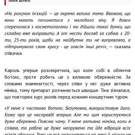
їхній шлюб
«На рахунок ін'єкцій — це окрема велика тема. Вважаю, що
вони мають починатися з молодого віку. Я довго
сперечалася з косметологами і ми дійшли такої думки, що
складно вже виправити. А от нести догляд за собою з 20-
ти, 25-ти років, щоби на майбутнє ти не виправляла, а
підтримувала свою красу - це зовсім інші речі»
, — сказала
співачка.
Кароль уперше розсекретила, що коле собі в обличчя
ботокс, проте робить це з великою обережністю. За
словами знаменитості, через співи у неї дуже активна
міміка, тому препарат розчиняється швидше. Тіна зізналася,
що повторює курс уколів перед кожним концертним туром.
«У мене є частково ботокс. Безумовно, використовую його.
Кажу про це насправді вперше. Але ми цим користуємося
дуже обережно. Поясню чому. У мене активна міміка, коли я
співаю, то роблю це дуже напружено та йде вібрація всіх
м'язів обличчя. Тому це все розчиняється на мені й нічого не