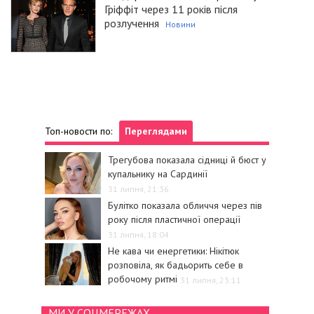
Гріффіт через 11 років після
розлучення
Новини
Топ-новости по:
Переглядами
Трегубова показала сідниці й бюст у
купальнику на Сардинії
31 липня, 21:36
Булітко показала обличчя через пів
року після пластичної операції
31 липня, 18:04
Не кава чи енергетики: Нікітюк
розповіла, як бадьорить себе в
робочому ритмі
31 липня, 23:11
МИ У СОЦМЕРЕЖАХ