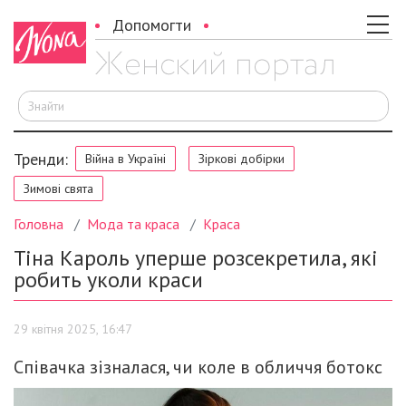
Допомогти
Ш
Тренди:
Війна в Україні
Зіркові добірки
Зимові свята
Головна
Мода та краса
Краса
Тіна Кароль уперше розсекретила, які
робить уколи краси
29 квітня 2025, 16:47
Співачка зізналася, чи коле в обличчя ботокс