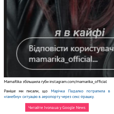
MamaRika збільшила губи instagram.com/mamarika_official
Раніше ми писали, що
Марічка Падалко потрапила в
«ганебну» ситуацію в аеропорту через секс-іграшку.
Читайте Ivona.ua у Google News