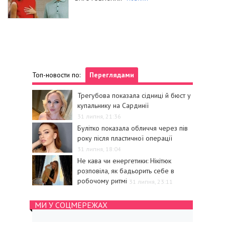
Топ-новости по:
Переглядами
Трегубова показала сідниці й бюст у
купальнику на Сардинії
31 липня, 21:36
Булітко показала обличчя через пів
року після пластичної операції
31 липня, 18:04
Не кава чи енергетики: Нікітюк
розповіла, як бадьорить себе в
робочому ритмі
31 липня, 23:11
МИ У СОЦМЕРЕЖАХ