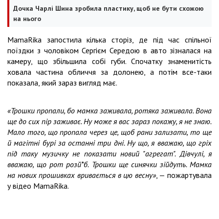
Дочка Чарлі Шина зробила пластику, щоб не бути схожою
на нього
MamaRika запостила кілька сторіз, де під час спільної
поїздки з чоловіком Сергієм Середою в авто зізналася на
камеру, що збільшила собі губи. Спочатку знаменитість
ховала частина обличчя за долонею, а потім все-таки
показала, який зараз вигляд має.
«Трошки пропали, бо мамка заживала, ротяка заживала. Вона
ще до сих пір заживає. Ну може я вас зараз покажу, я не знаю.
Мало того, що пропала через це, щоб рани зализати, то ще
й магітні бурі за останні три дні. Ну що, я вважаю, що гріх
під таку музичку не показати новий "агрегат". Дівчулі, я
вважаю, що рот розй*б. Трошки ще синячки зійдуть. Мамка
на нових прошивках вривається в цю весну»
, — пожартувала
у відео MamaRika.