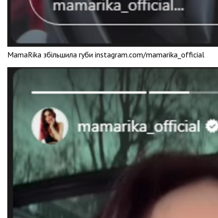
MamaRika збільшила губи instagram.com/mamarika_official