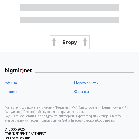
Вгору
Афіша
Нерухомість
Новини
Фінанси
Матеріали, що позначені знаками "Реклама", "PR", "Спецпроект", "Новини компаній",
"Актуально", "Промо", публікуються на правах реклами.
Будь-яке копіювання, передрук та відтворення фотографічних творів та/або
аудіовізуальних творів правовласника Getty Images - суворо забороняється.
© 2000-2025
ТОВ "КЕПРЕЙТ ПАРТНЕРС".
Всі права захищені.