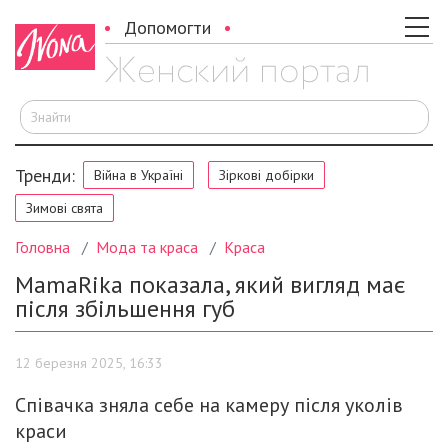
Допомогти
Ш
Тренди:
Війна в Україні
Зіркові добірки
Зимові свята
Головна
Мода та краса
Краса
MamaRika показала, який вигляд має
після збільшення губ
12 березня 2025, 16:33
Співачка зняла себе на камеру після уколів
краси