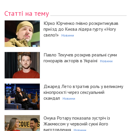
Статті на тему
Юрко Юрченко гнівно розкритикував
приїзд до Києва лідера гурту «Ногу
свело!»
Новини
Павло Текучев розкрив реальні суми
гонорарів акторів в Україні
Новини
Джаред Лето втратив роль у великому
кінопроєкті через сексуальний
скандал
Новини
Онука Ротару показала зустріч із
Жакмюсом у червоній сукні його
виготовлення
Новини