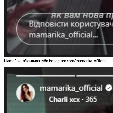
MamaRika збільшила губи instagram.com/mamarika_official