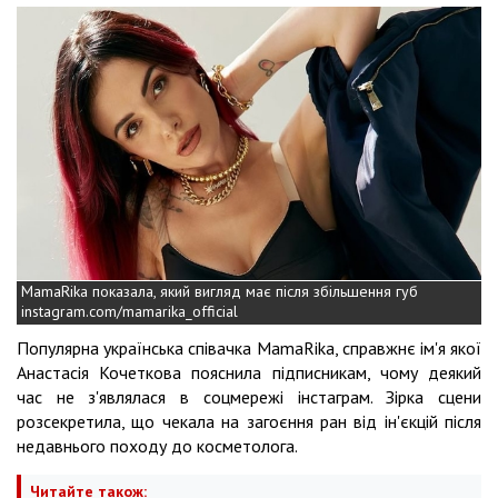
MamaRika показала, який вигляд має після збільшення губ
instagram.com/mamarika_official
Популярна українська співачка MamaRika, справжнє ім'я якої
Анастасія Кочеткова пояснила підписникам, чому деякий
час не з'являлася в соцмережі інстаграм. Зірка сцени
розсекретила, що чекала на загоєння ран від ін'єкцій після
недавнього походу до косметолога.
Читайте також: