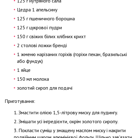
125 г нутряного сала
Цедра 1 апельсину
125 г пшеничного борошна
125 г цукрової пудри
150 г свіжих білих хлібних крихт
2 столові ложки бренді
1 жменю нарізаних горіхів (горіхи пекан, бразильські
або фундук)
1 яйце
150 мл молока
золотий сироп для подачі
Приготування:
Змастити олією 1,5-літрову миску для пудингу.
Змішати усі інгредієнти, окрім золотого сиропу.
Покласти суміш у змащену маслом миску і накрити
подвійним шаром алюмінієвої фольги. Щільно зав'язати