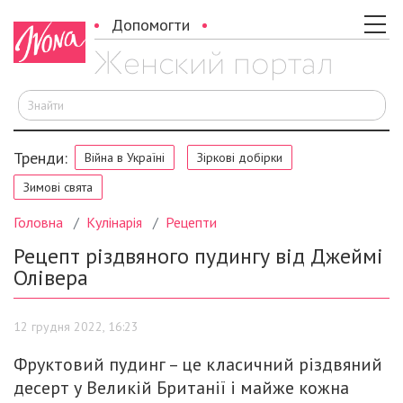
Допомогти
Ш
Тренди:
Війна в Україні
Зіркові добірки
Зимові свята
Головна
Кулінарія
Рецепти
Рецепт різдвяного пудингу від Джеймі
Олівера
12 грудня 2022, 16:23
Фруктовий пудинг – це класичний різдвяний
десерт у Великій Британії і майже кожна