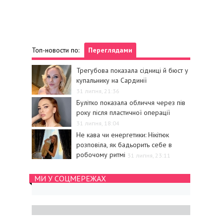
Топ-новости по:
Переглядами
Трегубова показала сідниці й бюст у
купальнику на Сардинії
31 липня, 21:36
Булітко показала обличчя через пів
року після пластичної операції
31 липня, 18:04
Не кава чи енергетики: Нікітюк
розповіла, як бадьорить себе в
робочому ритмі
31 липня, 23:11
МИ У СОЦМЕРЕЖАХ