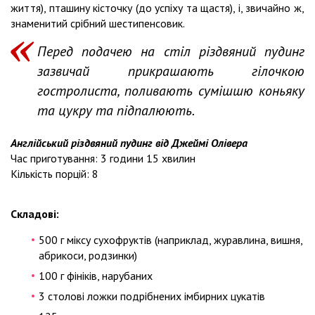
життя), пташину кісточку (до успіху та щастя), і, звичайно ж,
знаменитий срібний шестипенсовик.
Перед подачею на стіл різдвяний пудинг
зазвичай прикрашають гілочкою
гостролиста, поливають сумішшю коньяку
та цукру та підпалюють.
Англійський різдвяний пудинг від Джеймі Олівера
Час приготування: 3 години 15 хвилин
Кількість порцій: 8
Складові:
500 г міксу сухофруктів (наприклад, журавлина, вишня,
абрикоси, родзинки)
100 г фініків, нарубаних
3 столові ложки подрібнених імбирних цукатів