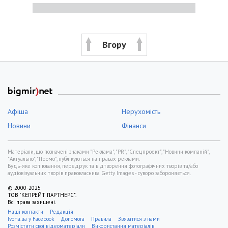
Вгору
Афіша
Нерухомість
Новини
Фінанси
Матеріали, що позначені знаками "Реклама", "PR", "Спецпроект", "Новини компаній",
"Актуально", "Промо", публікуються на правах реклами.
Будь-яке копіювання, передрук та відтворення фотографічних творів та/або
аудіовізуальних творів правовласника Getty Images - суворо забороняється.
© 2000-2025
ТОВ "КЕПРЕЙТ ПАРТНЕРС".
Всі права захищені.
Наші контакти
Редакція
Ivona.ua у Facebook
Допомога
Правила
Звязатися з нами
Розмістити свої відеоматеріали
Використання матеріалів