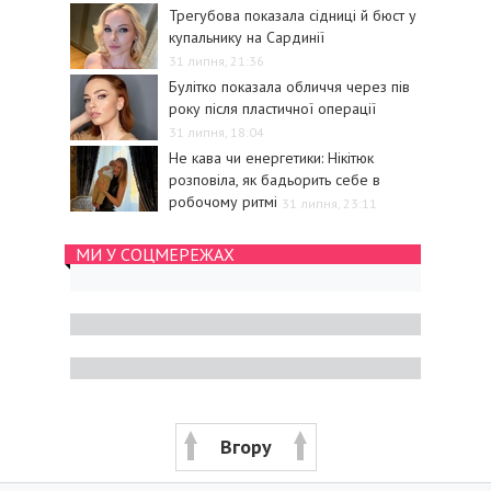
Трегубова показала сідниці й бюст у
купальнику на Сардинії
31 липня, 21:36
Булітко показала обличчя через пів
року після пластичної операції
31 липня, 18:04
Не кава чи енергетики: Нікітюк
розповіла, як бадьорить себе в
робочому ритмі
31 липня, 23:11
МИ У СОЦМЕРЕЖАХ
Вгору