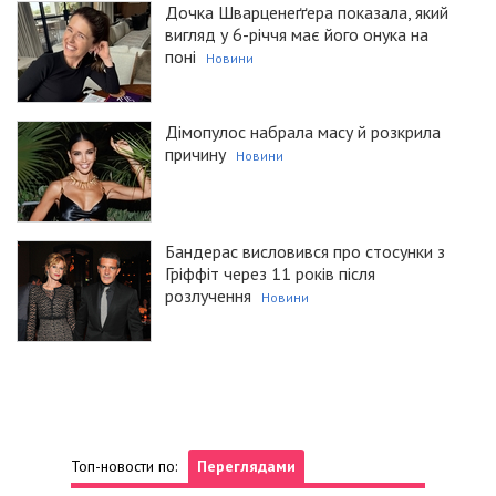
Дочка Шварценеґґера показала, який
вигляд у 6-річчя має його онука на
поні
Новини
Дімопулос набрала масу й розкрила
причину
Новини
Бандерас висловився про стосунки з
Гріффіт через 11 років після
розлучення
Новини
Топ-новости по:
Переглядами