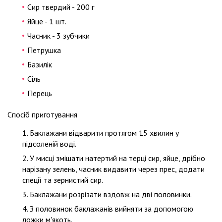
Сир твердий - 200 г
Яйце - 1 шт.
Часник - 3 зубчики
Петрушка
Базилік
Сіль
Перець
Спосіб приготування
Баклажани відварити протягом 15 хвилин у
підсоленій воді.
У мисці змішати натертий на терці сир, яйце, дрібно
нарізану зелень, часник видавити через прес, додати
спеції та зернистий сир.
Баклажани розрізати вздовж на дві половинки.
З половинок баклажанів вийняти за допомогою
ложки м'якоть.