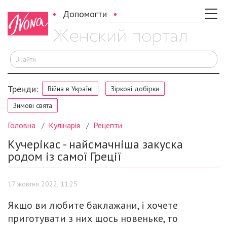
Допомогти
Ш
Тренди:
Війна в Україні
Зіркові добірки
Зимові свята
Головна
Кулінарія
Рецепти
Кучерікас - найсмачніша закуска
родом із самої Греції
17 жовтня 2022, 11:25
Якщо ви любите баклажани, і хочете
приготувати з них щось новеньке, то