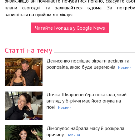
ризик.Якщо ви починаєте почуватися погано, скасуйте свої
плани сьогодні та залишайтеся вдома. За потреби
запишіться на прийом до лікаря.
Читайте Ivona.ua у Google News
Статті на тему
Денисенко поспішає зіграти весілля та
розповіла, якою буде церемонія
Новини
Дочка Шварценеґґера показала, який
вигляд у 6-річчя має його онука на
поні
Новини
Дімопулос набрала масу й розкрила
причину
Новини