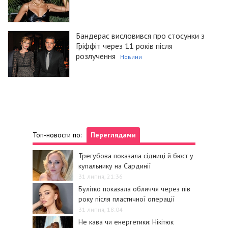
Бандерас висловився про стосунки з
Гріффіт через 11 років після
розлучення
Новини
Топ-новости по:
Переглядами
Трегубова показала сідниці й бюст у
купальнику на Сардинії
31 липня, 21:36
Булітко показала обличчя через пів
року після пластичної операції
31 липня, 18:04
Не кава чи енергетики: Нікітюк