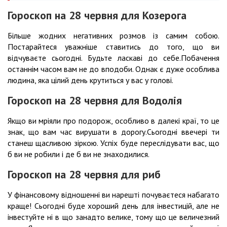
Гороскоп на 28 червня для Козерога
Більше жодних негативних розмов із самим собою.
Постарайтеся уважніше ставитись до того, що ви
відчуваєте сьогодні. Будьте ласкаві до себе.Побачення
останнім часом вам не до вподоби. Однак є дуже особлива
людина, яка цілий день крутиться у вас у голові.
Гороскоп на 28 червня для Водолія
Якщо ви мріяли про подорож, особливо в далекі краї, то це
знак, що вам час вирушати в дорогу.Сьогодні ввечері ти
станеш щасливою зіркою. Успіх буде переслідувати вас, що
б ви не робили і де б ви не знаходилися.
Гороскоп на 28 червня для риб
У фінансовому відношенні ви нарешті почуваєтеся набагато
краще! Сьогодні буде хороший день для інвестицій, але не
інвестуйте ні в що занадто велике, тому що це величезний