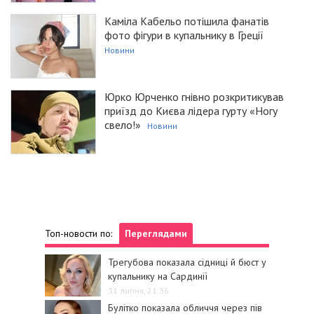
Каміла Кабельо потішила фанатів
фото фігури в купальнику в Греції
Новини
Юрко Юрченко гнівно розкритикував
приїзд до Києва лідера гурту «Ногу
свело!»
Новини
Топ-новости по:
Переглядами
Трегубова показала сідниці й бюст у
купальнику на Сардинії
31 липня, 21:36
Булітко показала обличчя через пів