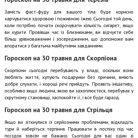
Замість фаст-фуду для вашого тіла буде корисно
харчуватися здоровою і поживною їжею. Сьогодні той день,
коли потрібно почати скорочувати кількість сигарет, якщо
ви курите. Провівши час із Близнюками, ви відчуєте себе
більш урівноваженим і зосередженим, що допоможе вам
впоратися з багатьма майбутніми завданнями.
Гороскоп на 30 травня для Скорпіона
Скорпіони сьогодні перебувають у владі, оскільки вони
люблять життя, купують подарунки без причини, вміють
добре слухати, і хороші речі прийдуть. Проявіть ініціативу,
особливо якщо людина, якою ви захоплюєтеся, перебуває у
скрутному становищі, заспокойте її, і все буде гаразд.
Гороскоп на 30 травня для Стрільця
Якщо ви зіткнулися із серйозними проблемами, відкладіть
тури й наберіться терпіння. Працювати в поспіху під час
поїздок зовсім не бажано. Сьогодні для вас один зі