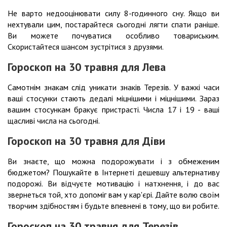
Не варто недооцінювати силу 8-годинного сну. Якщо ви
нехтували цим, постарайтеся сьогодні лягти спати раніше.
Ви можете почуватися особливо товариським.
Скористайтеся шансом зустрітися з друзями.
Гороскоп на 30 травня для Лева
Самотнім знакам слід уникати знаків Терезів. У важкі часи
ваші стосунки стають дедалі міцнішими і міцнішими. Зараз
вашим стосункам бракує пристрасті. Числа 17 і 19 - ваші
щасливі числа на сьогодні.
Гороскоп на 30 травня для Діви
Ви знаєте, що можна подорожувати і з обмеженим
бюджетом? Пошукайте в Інтернеті дешевшу альтернативу
подорожі. Ви відчуєте мотивацію і натхнення, і до вас
звернеться той, хто допоміг вам у кар'єрі. Дайте волю своїм
творчим здібностям і будьте впевнені в тому, що ви робите.
Гороскоп на 30 травня для Терезів