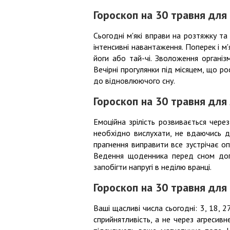
Гороскоп на 30 травня для
Сьогодні м'які вправи на розтяжку та
інтенсивні навантаження. Поперек і м
йоги або тай-чі. Зволоження організ
Вечірні прогулянки під місяцем, що ро
до відновлюючого сну.
Гороскоп на 30 травня для
Емоційна зрілість розвивається через
необхідно вислухати, не вдаючись 
прагнення виправити все зустрічає опі
Ведення щоденника перед сном допо
запобігти напругі в неділю вранці.
Гороскоп на 30 травня для
Ваші щасливі числа сьогодні: 3, 18, 2
сприйнятливість, а не через агресивн