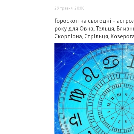
29 травня, 20:00
Гороскоп на сьогодні – астро
року для Овна, Тельця, Близнюк
Скорпіона, Стрільця, Козерога