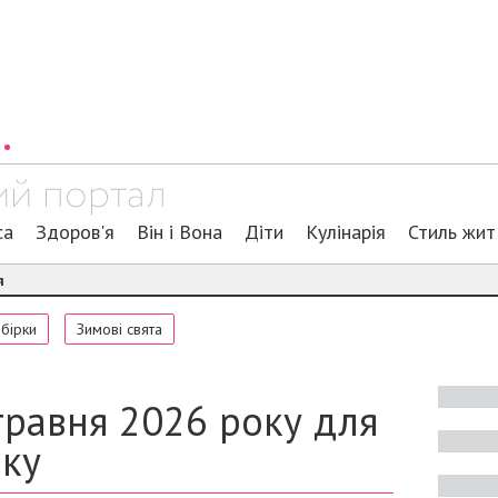
са
Здоров'я
Він і Вона
Діти
Кулінарія
Стиль жит
я
обірки
Зимові свята
травня 2026 року для
аку