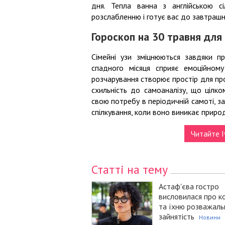
дня. Тепла ванна з англійською с
розслабленню і готує вас до завтраш
Гороскоп на 30 травня для
Сімейні узи зміцнюються завдяки п
спадного місяця сприяє емоційном
розчарування створює простір для пр
схильність до самоаналізу, що цілк
свою потребу в періодичній самоті, 
спілкування, коли воно виникає приро
Читайте I
Статті на тему
Астаф'єва гостро
висловилася про к
та їхню розважаль
зайнятість
Новини