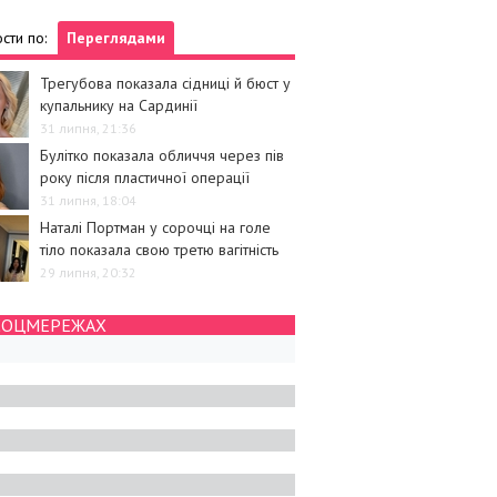
сти по:
Переглядами
Трегубова показала сідниці й бюст у
купальнику на Сардинії
31 липня, 21:36
Булітко показала обличчя через пів
року після пластичної операції
31 липня, 18:04
Наталі Портман у сорочці на голе
тіло показала свою третю вагітність
29 липня, 20:32
СОЦМЕРЕЖАХ