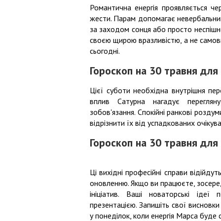
Романтична енергія проявляється чер
жести. Парам допомагає невербальний 
за заходом сонця або просто неспішне
своєю щирою вразливістю, а не самов
сьогодні.
Гороскоп на 30 травня для
Цієї суботи необхідна внутрішня пер
вплив Сатурна нагадує переглян
зобов'язання. Спокійні ранкові розду
відрізнити їх від успадкованих очікува
Гороскоп на 30 травня для
Ці вихідні професійні справи відійду
оновленню. Якщо ви працюєте, зосеред
ініціатив. Ваші новаторські іде
презентацією. Запишіть свої висновки
у понеділок, коли енергія Марса буде