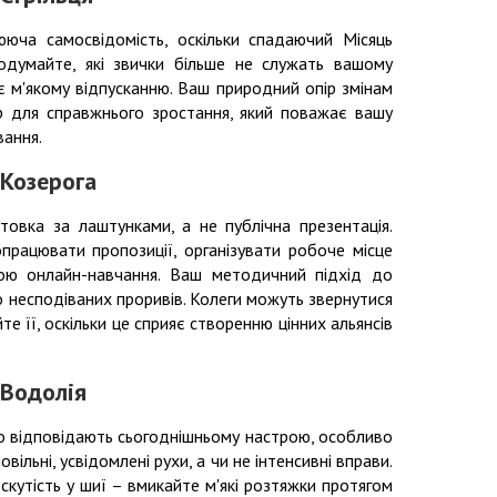
ююча самосвідомість, оскільки спадаючий Місяць
одумайте, які звички більше не служать вашому
ияє м'якому відпусканню. Ваш природний опір змінам
р для справжнього зростання, який поважає вашу
вання.
 Козерога
товка за лаштунками, а не публічна презентація.
рацювати пропозиції, організувати робоче місце
ою онлайн-навчання. Ваш методичний підхід до
 несподіваних проривів. Колеги можуть звернутися
 її, оскільки це сприяє створенню цінних альянсів
 Водолія
во відповідають сьогоднішньому настрою, особливо
вільні, усвідомлені рухи, а чи не інтенсивні вправи.
 скутість у шиї – вмикайте м'які розтяжки протягом