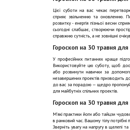
Цієї суботи на вас чекає перетвор
сприяє звільненню та оновленню. П
розвитку - енергія пізньої весни спр
сьогодні слабшає, створюючи прості
справжню сутність, а не зовнішні очіку
Гороскоп на 30 травня для
У професійних питаннях краще підго
Використовуйте цю суботу, щоб дооп
або розвинути навички за допомог
незавершених проектів призводить до
до вас за порадою — щедро пропонуйте
для майбутніх спільних проектів.
Гороскоп на 30 травня для
М'які практики йоги або тайцзи чудо
в ранковий час. Вашому тілу потрібні по
Зверніть увагу на напругу в щелепі та