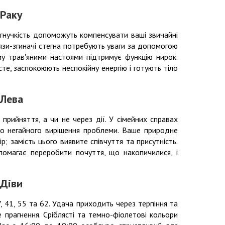
 Раку
 гнучкість допоможуть компенсувати ваші звичайні
'язи-згиначі стегна потребують уваги за допомогою
му трав'яними настоями підтримує функцію нирок.
сте, заспокоюють неспокійну енергію і готують тіло
 Лева
 прийняття, а чи не через дії. У сімейних справах
до негайного вирішення проблеми. Ваше природне
р; замість цього виявите співчуття та присутність.
магає переробити почуття, що накопичилися, і
 Діви
7, 41, 55 та 62. Удача приходить через терпіння та
е прагнення. Сріблясті та темно-фіолетові кольори