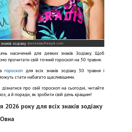
знаків зодіаку
коллаж/freepik.com
ень насичений для деяких знаків Зодіаку. Щоб
ємо прочитати свій точний гороскоп на 30 травня.
ла
гороскоп
для всіх знаків зодіаку 30 травня і
 можуть стати набагато щасливішими.
дізнатися про свій гороскоп на сьогодні, читайте
ноз, а й поради, як зробити свій день кращим!
я 2026 року для всіх знаків зодіаку
 Овна