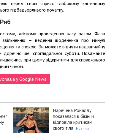
іллю перед сном сприяє глибокому клітинному
нього підбадьорливого початку.
 Риб
ростому, якісному проведенню часу разом. Фаза
у звільненню — ведення щоденника про минулі
ощення та спокою. Ви можете відчути надзвичайну
ом доречно цієї споглядальної суботи. Поважайте
залишаючись при цьому відкритими для справжнього
дним чином.
vona.ua у Google News
Наречена Роналду
олег
показалася в бікіні й
ну
відповіла критикам
свого тіла
Новини