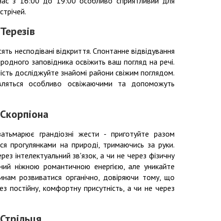
Час з 16:00 до 19:00 особливо сприятливий для
стрічей.
Терезів
ять несподівані відкриття. Спонтанне відвідування
родного заповідника освіжить ваш погляд на речі.
сть досліджуйте знайомі райони свіжим поглядом.
являться особливо освіжаючими та допоможуть
 Скорпіона
затьмарює грандіозні жести - приготуйте разом
 прогулянками на природі, тримаючись за руки.
ез інтелектуальний зв'язок, а чи не через фізичну
ений ніжною романтичною енергією, але уникайте
инам розвиватися органічно, довіряючи тому, що
ез постійну, комфортну присутність, а чи не через
 Стрільця