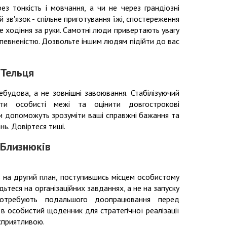
ез тонкість і мовчання, а чи не через грандіозні
зв'язок - спільне приготування їжі, спостереження
 ходіння за руки. Самотні люди привертають увагу
певненістю. Дозвольте іншим людям підійти до вас
 Тельця
ебудова, а не зовнішні завоювання. Стабілізуючий
ути особисті межі та оцінити довгострокові
ми допоможуть зрозуміти ваші справжні бажання та
нь. Довіртеся тиші.
 Близнюків
ть на другий план, поступившись місцем особистому
ьтеся на організаційних завданнях, а не на запуску
ї потребують подальшого доопрацювання перед
 в особистий щоденник для стратегічної реалізації
 сприятливою.