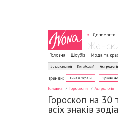
Допомогти
Головна
Шоубіз
Мода та кра
Зодіакальний
Китайський
Астрологі
Тренди:
Війна в Україні
Зіркові д
Головна
Гороскопи
Астрологія
Гороскоп на 30 
всіх знаків зоді