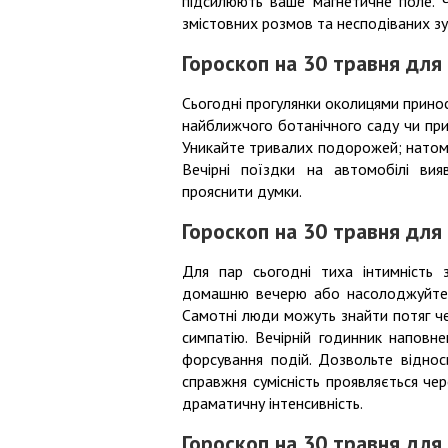
підсилюють ваше магнетичне поле. 
змістовних розмов та несподіваних зу
Гороскоп на 30 травня для 
Сьогодні прогулянки околицями принос
найближчого ботанічного саду чи при
Уникайте тривалих подорожей; натомі
Вечірні поїздки на автомобілі ви
прояснити думки.
Гороскоп на 30 травня для
Для пар сьогодні тиха інтимність 
домашню вечерю або насолоджуйтеся
Самотні люди можуть знайти потяг чер
симпатію. Вечірній годинник наповн
форсування подій. Дозвольте віднос
справжня сумісність проявляється чер
драматичну інтенсивність.
Гороскоп на 30 травня для