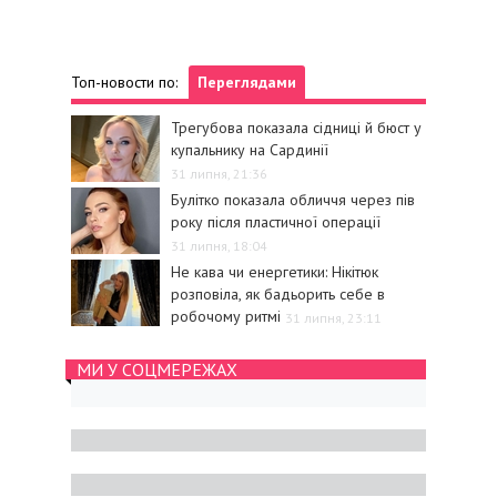
Топ-новости по:
Переглядами
Трегубова показала сідниці й бюст у
купальнику на Сардинії
31 липня, 21:36
Булітко показала обличчя через пів
року після пластичної операції
31 липня, 18:04
Не кава чи енергетики: Нікітюк
розповіла, як бадьорить себе в
робочому ритмі
31 липня, 23:11
МИ У СОЦМЕРЕЖАХ