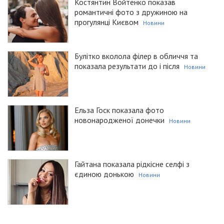
Костянтин Войтенко показав
романтичні фото з дружиною на
прогулянці Києвом
Новини
Булітко вколола філер в обличчя та
показала результати до і після
Новини
Ельза Госк показала фото
новонародженої донечки
Новини
Гайтана показала рідкісне селфі з
єдиною донькою
Новини