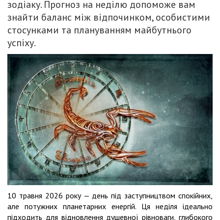
зодіаку. Прогноз на неділю допоможе вам
знайти баланс між відпочинком, особистими
стосунками та плануванням майбутнього
успіху.
10 травня 2026 року — день під заступництвом спокійних,
але потужних планетарних енергій. Ця неділя ідеально
підходить для відновлення душевної рівноваги, глибокого