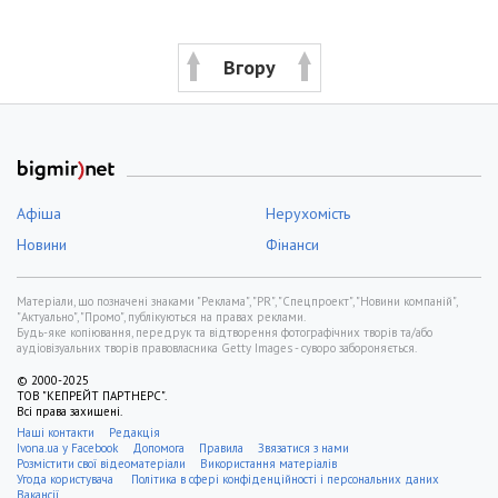
Вгору
Афіша
Нерухомість
Новини
Фінанси
Матеріали, що позначені знаками "Реклама", "PR", "Спецпроект", "Новини компаній",
"Актуально", "Промо", публікуються на правах реклами.
Будь-яке копіювання, передрук та відтворення фотографічних творів та/або
аудіовізуальних творів правовласника Getty Images - суворо забороняється.
© 2000-2025
ТОВ "КЕПРЕЙТ ПАРТНЕРС".
Всі права захищені.
Наші контакти
Редакція
Ivona.ua у Facebook
Допомога
Правила
Звязатися з нами
Розмістити свої відеоматеріали
Використання матеріалів
Угода користувача
Політика в сфері конфіденційності і персональних даних
Вакансії