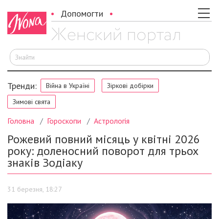
Допомогти
Ш
Тренди:
Війна в Україні
Зіркові добірки
Зимові свята
Головна
Гороскопи
Астрологія
Рожевий повний місяць у квітні 2026
року: доленосний поворот для трьох
знаків Зодіаку
31 березня, 18:27