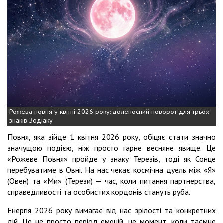
Рожева повня у квітні 2026 року: доленосний поворот для трьох
знаків Зодіаку
Повня, яка зійде 1 квітня 2026 року, обіцяє стати значно
значущою подією, ніж просто гарне весняне явище. Це
«Рожеве Повня» пройде у знаку Терезів, тоді як Сонце
перебуватиме в Овні. На нас чекає космічна дуель між «Я»
(Овен) та «Ми» (Терези) — час, коли питання партнерства,
справедливості та особистих кордонів стануть руба.
Енергія 2026 року вимагає від нас зрілості та конкретних
дій. Це не просто період емоцій, це момент, коли таємне