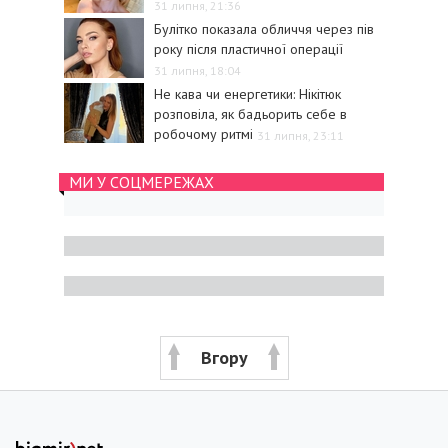
31 липня, 21:36
Булітко показала обличчя через пів
року після пластичної операції
31 липня, 18:04
Не кава чи енергетики: Нікітюк
розповіла, як бадьорить себе в
робочому ритмі
31 липня, 23:11
МИ У СОЦМЕРЕЖАХ
Вгору