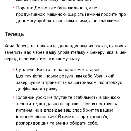
Порада: Дозвольте бути людиною, а не
продуктивною машиною. Щирість і вміння просити про
допомогу зроблять вас сильнішими, а не слабшими.
Телець
Хоча Телець не належить до кардинальних знаків, ця повня
зачепить вас через вашу управительку - Венеру, яка в цей
період перебуватиме у вашому знаку.
Суть змін: Ви стоїте на порозі між старою
ідентичністю і новим розумінням себе. Уран, який
завершує свій транзит за вашим знаком, підштовхує
до фінального ривку.
Головний урок: Не плутайте стабільність із звичкою
терпіти те, що давно не працює. Повня поставить
питання: чи відповідає ваш спосіб життя вашим
істинним цінностям? Йтиметься про здоров'я,
розпорядок дня та вміння обирати себе.