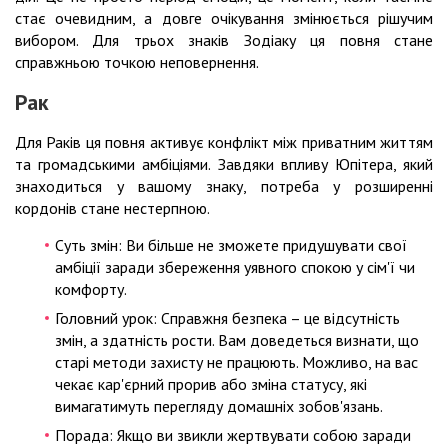
стає очевидним, а довге очікування змінюється рішучим
вибором. Для трьох знаків Зодіаку ця повня стане
справжньою точкою неповернення.
Рак
Для Раків ця повня активує конфлікт між приватним життям
та громадськими амбіціями. Завдяки впливу Юпітера, який
знаходиться у вашому знаку, потреба у розширенні
кордонів стане нестерпною.
Суть змін: Ви більше не зможете придушувати свої
амбіції заради збереження уявного спокою у сім'ї чи
комфорту.
Головний урок: Справжня безпека – це відсутність
змін, а здатність рости. Вам доведеться визнати, що
старі методи захисту не працюють. Можливо, на вас
чекає кар'єрний прорив або зміна статусу, які
вимагатимуть перегляду домашніх зобов'язань.
Порада: Якщо ви звикли жертвувати собою заради