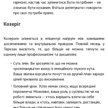
гармонії, настав час зупинитися. Бути потрібним – не
означає бути коханим. Вчіться делегувати і говорити
про свої потреби прямо.
Козеріг
Козероги опиняться в епіцентрі напруги між зовнішніми
досягненнями та внутрішньою правдою. Повний місяць у
Терезах висвітить те, що більше не можна тягнути на
одному лише професіоналізмі та дисципліні.
Суть змін: Ви зрозумієте, що не можна
«розпланувати» вихід із емоційного глухого кута.
Ваша звичка відсувати почуття на другий план заради
цілей призвела до виснаження.
Головний урок: Успіх немає сенсу, якщо всередині
порожнеча. Можливо, ваша роль у суспільстві чи на
роботі зміниться — хтось вирішить взяти на себе
більше влади, а хтось, навпаки, залишить дистанцію,
яка більше не співзвучна його цінностям.