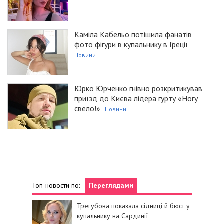
Каміла Кабельо потішила фанатів
фото фігури в купальнику в Греції
Новини
Юрко Юрченко гнівно розкритикував
приїзд до Києва лідера гурту «Ногу
свело!»
Новини
Топ-новости по:
Переглядами
Трегубова показала сідниці й бюст у
купальнику на Сардинії