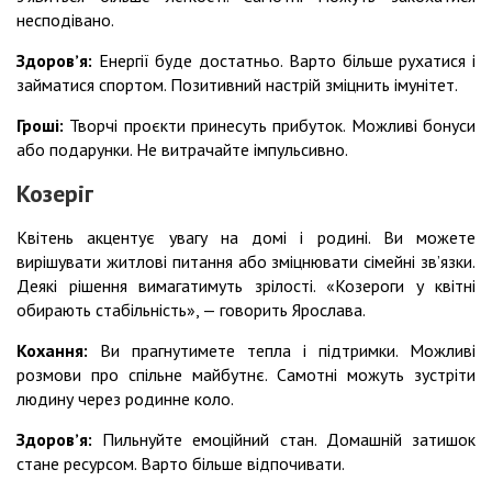
несподівано.
Здоровʼя:
Енергії буде достатньо. Варто більше рухатися і
займатися спортом. Позитивний настрій зміцнить імунітет.
Гроші:
Творчі проєкти принесуть прибуток. Можливі бонуси
або подарунки. Не витрачайте імпульсивно.
Козеріг
Квітень акцентує увагу на домі і родині. Ви можете
вирішувати житлові питання або зміцнювати сімейні зв’язки.
Деякі рішення вимагатимуть зрілості. «Козероги у квітні
обирають стабільність», — говорить Ярослава.
Кохання:
Ви прагнутимете тепла і підтримки. Можливі
розмови про спільне майбутнє. Самотні можуть зустріти
людину через родинне коло.
Здоровʼя:
Пильнуйте емоційний стан. Домашній затишок
стане ресурсом. Варто більше відпочивати.