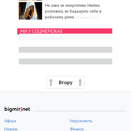
Не кава чи енергетики: Нікітюк
розповіла, як бадьорить себе в
робочому ритмі
31 липня, 23:11
МИ У СОЦМЕРЕЖАХ
Вгору
Афіша
Нерухомість
Новини
Фінанси