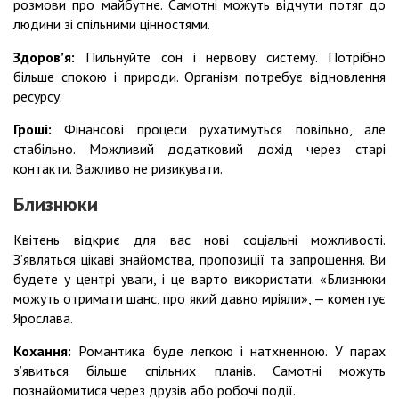
розмови про майбутнє. Самотні можуть відчути потяг до
людини зі спільними цінностями.
Здоровʼя:
Пильнуйте сон і нервову систему. Потрібно
більше спокою і природи. Організм потребує відновлення
ресурсу.
Гроші:
Фінансові процеси рухатимуться повільно, але
стабільно. Можливий додатковий дохід через старі
контакти. Важливо не ризикувати.
Близнюки
Квітень відкриє для вас нові соціальні можливості.
З’являться цікаві знайомства, пропозиції та запрошення. Ви
будете у центрі уваги, і це варто використати. «Близнюки
можуть отримати шанс, про який давно мріяли», — коментує
Ярослава.
Кохання:
Романтика буде легкою і натхненною. У парах
з’явиться більше спільних планів. Самотні можуть
познайомитися через друзів або робочі події.