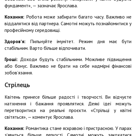
фундамент», — зазначає Ярослава.
Кохання:
Робота може забирати багато часу. Важливо не
віддалятися від партнера. Самотні можуть познайомитися у
професійному середовищі.
Здоровʼя:
Пильнуйте імунітет. Режим дня має бути
стабільним. Варто більше відпочивати.
Гроші:
Доходи будуть стабільними. Можливе підвищення
або бонус. Важливо не брати на себе надмірні фінансові
зобов’язання.
Стрілець
Квітень принесе більше радості і творчості. Ви відчуєте
натхнення і бажання проявлятися. Деякі ідеї можуть
перетворитися на реальні проєкти. «Стрільці у квітні
світяться», — коментує Ярослава.
Кохання:
Романтика стане яскравою і пристрасною. У парах
з’явиться більше легкості. Самотні можуть закохатися