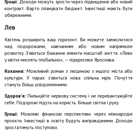
Гроші:
Доходи можуть зрости через підвищення або новий
контракт. Варто планувати бюджет. Інвестиції мають бути
обережними.
Лев
Квітень розширить ваш горизонт. Ви можете замислитися
над подорожами, навчанням або новим напрямком
розвитку. З’явиться бажання змінити масштаб життя. «Леви
у квітні мислять глобально», — підкреслює Ярослава.
Кохання:
Можливий роман з людиною з іншого міста або
культури. У парах з’явиться нова спільна мрія. Почуття
стануть більш усвідомленими.
Здоровʼя:
Пильнуйте нервову систему і не перевантажуйте
себе. Подорожі підуть на користь. Більше світла і руху.
Гроші:
Можливі фінансові перспективи через міжнародні
проєкти. Інвестиції в освіту будуть виправданими. Доходи
зростатимуть поступово.