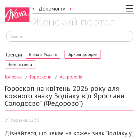
Допомогти
Ш
Тренди:
Війна в Україні
Зіркові добірки
Зимові свята
Головна
Гороскопи
Астрологія
Гороскоп на квітень 2026 року для
кожного знаку Зодіаку від Ярослави
Солодєєвої (Федорової)
29 березня, 12:35
Дізнайтеся, що чекає на кожен знак Зодіаку у