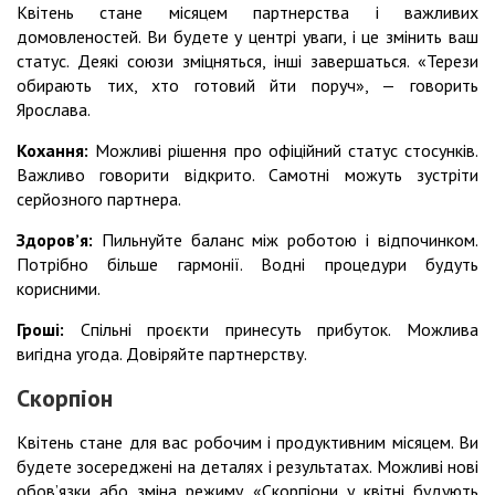
Квітень стане місяцем партнерства і важливих
домовленостей. Ви будете у центрі уваги, і це змінить ваш
статус. Деякі союзи зміцняться, інші завершаться. «Терези
обирають тих, хто готовий йти поруч», — говорить
Ярослава.
Кохання:
Можливі рішення про офіційний статус стосунків.
Важливо говорити відкрито. Самотні можуть зустріти
серйозного партнера.
Здоровʼя:
Пильнуйте баланс між роботою і відпочинком.
Потрібно більше гармонії. Водні процедури будуть
корисними.
Гроші:
Спільні проєкти принесуть прибуток. Можлива
вигідна угода. Довіряйте партнерству.
Скорпіон
Квітень стане для вас робочим і продуктивним місяцем. Ви
будете зосереджені на деталях і результатах. Можливі нові
обов’язки або зміна режиму. «Скорпіони у квітні будують