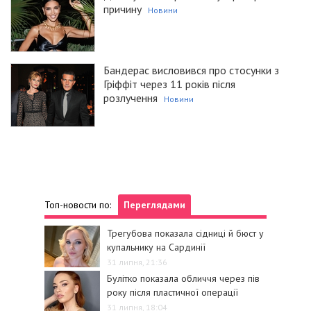
причину
Новини
Бандерас висловився про стосунки з
Гріффіт через 11 років після
розлучення
Новини
Топ-новости по:
Переглядами
Трегубова показала сідниці й бюст у
купальнику на Сардинії
31 липня, 21:36
Булітко показала обличчя через пів
року після пластичної операції
31 липня, 18:04