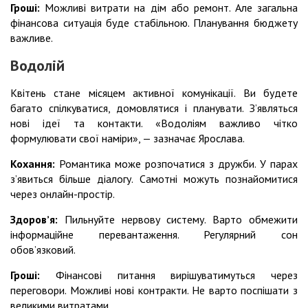
Гроші:
Можливі витрати на дім або ремонт. Але загальна
фінансова ситуація буде стабільною. Планування бюджету
важливе.
Водолій
Квітень стане місяцем активної комунікації. Ви будете
багато спілкуватися, домовлятися і планувати. З’являться
нові ідеї та контакти. «Водоліям важливо чітко
формулювати свої наміри», — зазначає Ярослава.
Кохання:
Романтика може розпочатися з дружби. У парах
з’явиться більше діалогу. Самотні можуть познайомитися
через онлайн-простір.
Здоровʼя:
Пильнуйте нервову систему. Варто обмежити
інформаційне перевантаження. Регулярний сон
обов’язковий.
Гроші:
Фінансові питання вирішуватимуться через
переговори. Можливі нові контракти. Не варто поспішати з
великими витратами.