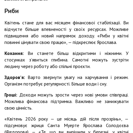
Риби
Квітень стане для вас місяцем фінансової стабілізації. Ви
відчуєте більше впевненості у своїх ресурсах. Можливе
підвищення або новий напрямок доходу. «Риби у квітні
повинні цінувати свою працю», — підкреслює Ярослава.
Кохання:
Ви станете більш відкритими і ніжними. У
стосунках з’явиться глибина. Самотні можуть зустріти
людину через роботу або спільні проєкти.
Здоровʼя:
Варто звернути увагу на харчування і режим.
Організм потребує регулярності. Більше води і сну.
Гроші:
Доходи можуть зрости через нові умови співпраці.
Можлива фінансова підтримка. Важливо не занижувати
свою цінність.
«Квітень 2026 року — це місяць дій після прозрінь», —
підсумовує жриця Санта Муерте Ярослава Солодєєва
(Федорова). — «Те, що ви вирішили у березні, у квітні