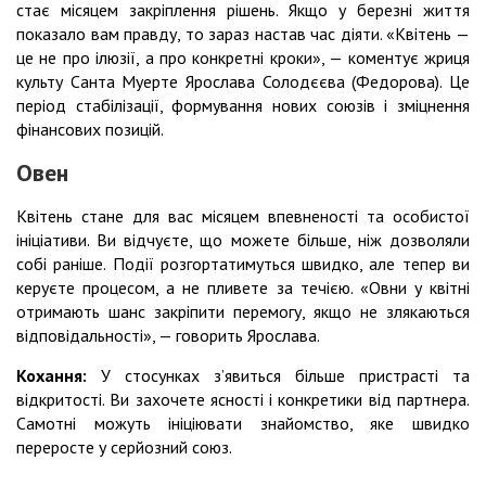
стає місяцем закріплення рішень. Якщо у березні життя
показало вам правду, то зараз настав час діяти. «Квітень —
це не про ілюзії, а про конкретні кроки», — коментує жриця
культу Санта Муерте Ярослава Солодєєва (Федорова). Це
період стабілізації, формування нових союзів і зміцнення
фінансових позицій.
Овен
Квітень стане для вас місяцем впевненості та особистої
ініціативи. Ви відчуєте, що можете більше, ніж дозволяли
собі раніше. Події розгортатимуться швидко, але тепер ви
керуєте процесом, а не пливете за течією. «Овни у квітні
отримають шанс закріпити перемогу, якщо не злякаються
відповідальності», — говорить Ярослава.
Кохання:
У стосунках з’явиться більше пристрасті та
відкритості. Ви захочете ясності і конкретики від партнера.
Самотні можуть ініціювати знайомство, яке швидко
переросте у серйозний союз.