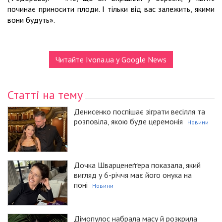
починає приносити плоди. І тільки від вас залежить, якими
вони будуть».
Читайте Ivona.ua у Google News
Статті на тему
Денисенко поспішає зіграти весілля та
розповіла, якою буде церемонія
Новини
Дочка Шварценеґґера показала, який
вигляд у 6-річчя має його онука на
поні
Новини
Дімопулос набрала масу й розкрила