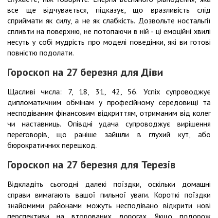
все ще відчувається, підказує, що вразливість слід
сприймати як силу, а не як слабкість. Дозвольте ностальгії
спливти на поверхню, не потопаючи в ній - ці емоційні хвилі
несуть у собі мудрість про моделі поведінки, які ви готові
повністю подолати.
Гороскоп на 27 березня для Діви
Щасливі числа: 7, 18, 31, 42, 56. Успіх супроводжує
дипломатичним обмінам у професійному середовищі та
несподіваним фінансовим відкриттям, отриманим від колег
чи наставниць. Опівдні удача супроводжує вирішення
переговорів, що раніше зайшли в глухий кут, або
бюрократичних перешкод.
Гороскоп на 27 березня для Терезів
Відкладіть сьогодні далекі поїздки, оскільки домашні
справи вимагають вашої пильної уваги. Короткі поїздки
знайомими районами можуть несподівано відкрити нові
перспективи на второваних дорогах. Якщо подорож