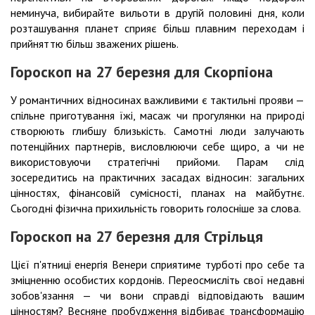
неминуча, вибирайте вильоти в другій половині дня, коли
розташування планет сприяє більш плавним переходам і
прийняттю більш зважених рішень.
Гороскоп на 27 березня для Скорпіона
У романтичних відносинах важливими є тактильні прояви —
спільне приготування їжі, масаж чи прогулянки на природі
створюють глибшу близькість. Самотні люди залучають
потенційних партнерів, висловлюючи себе щиро, а чи не
використовуючи стратегічні прийоми. Парам слід
зосередитись на практичних засадах відносин: загальних
цінностях, фінансовій сумісності, планах на майбутнє.
Сьогодні фізична прихильність говорить голосніше за слова.
Гороскоп на 27 березня для Стрільця
Цієї п'ятниці енергія Венери сприятиме турботі про себе та
зміцненню особистих кордонів. Переосмисліть свої недавні
зобов'язання — чи вони справді відповідають вашим
цінностям? Весняне пробудження відбиває трансформацію