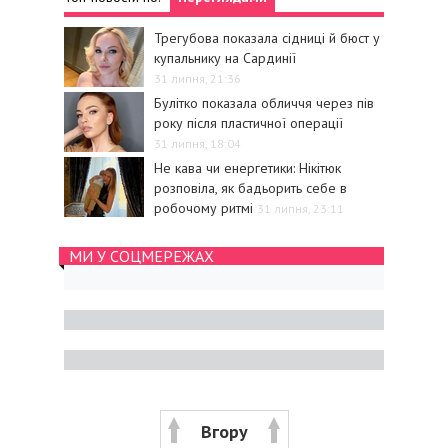
Трегубова показала сідниці й бюст у
купальнику на Сардинії
31 липня, 21:36
Булітко показала обличчя через пів
року після пластичної операції
31 липня, 18:04
Не кава чи енергетики: Нікітюк
розповіла, як бадьорить себе в
робочому ритмі
31 липня, 23:11
МИ У СОЦМЕРЕЖАХ
Вгору