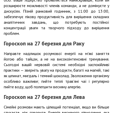
осіб. Ваше лідерство проявляється найяскравіше, коли ви
розширюєте можливості членів команди, а не домінуєте у
дискусіях. Пізній ранковий годинник, з 11:00 до 13:00,
забезпечує пікову продуктивність для вирішення складних
аналітичних завдань, що потребують постійної
концентрації уваги та творчого підходу до вирішення
проблем.
Гороскоп на 27 березня для Раку
Направте надлишок розумової енергії на м'які заняття
йогою або тайцзи, а не на високоінтенсивні тренування.
Сьогодні вашій нервовій системі необхідні заспокійливі
практики — зверніть увагу на продукти, багаті на магній, такі
як шпинат, мигдаль і темний шоколад. Зволоження організму
особливо важливе; пийте теплі трав'яні чаї і регулярно
пийте воду, щоб полегшити весняну алергію.
Гороскоп на 27 березня для Лева
Сімейні розмови мають цілющий потенціал, якщо ви більше
слухаєте, ніж говорите. Енергія весняного рівнодення, яка