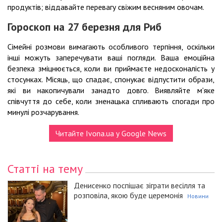
продуктів; віддавайте перевагу свіжим весняним овочам.
Гороскоп на 27 березня для Риб
Сімейні розмови вимагають особливого терпіння, оскільки
інші можуть заперечувати ваші погляди. Ваша емоційна
безпека зміцнюється, коли ви приймаєте недосконалість у
стосунках. Місяць, що спадає, спонукає відпустити образи,
які ви накопичували занадто довго. Виявляйте м'яке
співчуття до себе, коли зненацька спливають спогади про
минулі розчарування.
Читайте Ivona.ua у Google News
Статті на тему
Денисенко поспішає зіграти весілля та
розповіла, якою буде церемонія
Новини