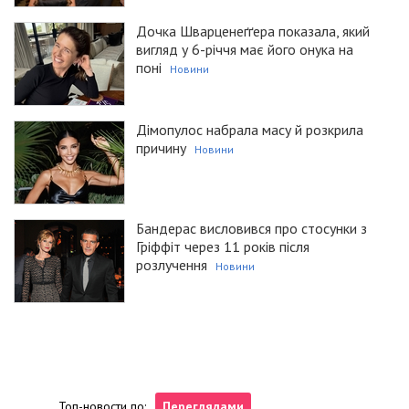
Дочка Шварценеґґера показала, який
вигляд у 6-річчя має його онука на
поні
Новини
Дімопулос набрала масу й розкрила
причину
Новини
Бандерас висловився про стосунки з
Гріффіт через 11 років після
розлучення
Новини
Топ-новости по:
Переглядами