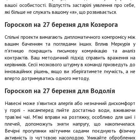
вашої особистості. Відпустіть застарілі уявлення про себе,
які більше не служать вашому «я», що розвивається.
Гороскоп на 27 березня для Козерога
Спільні проекти вимагають дипломатичного компромісу між
вашим баченням та поглядами інших. Вплив Меркурія у
п'ятницю покращить письмову комунікацію та аналіз
контрактів. Ваш методичний підхід справить враження на
керівників. Сесії мозкового штурму в команді призведуть до
інноваційних рішень, якщо ви зберігатимете гнучкість, а не
вперто дотримуватись одного методу.
Гороскоп на 27 березня для Водолія
Навесні може з'явитися алергія або незначний дискомфорт
у горлі - насамперед пийте достатньо води, вживаючи
трав'яні чаї. М'які вправи на розтяжку, особливо для шиї і
плечей, допоможуть зняти напругу, що накопичилася.
Вечірні прогулянки квітучими садами поєднують фізичну
активність із чуттєвою насолодою. Уникайте оброблених