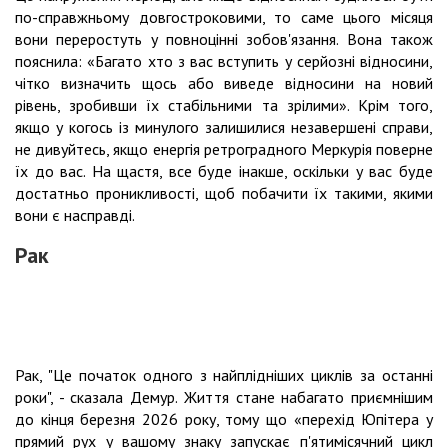
по-справжньому довгостроковими, то саме цього місяця
вони переростуть у повноцінні зобов'язання. Вона також
пояснила: «Багато хто з вас вступить у серйозні відносини,
чітко визначить щось або виведе відносини на новий
рівень, зробивши їх стабільними та зрілими». Крім того,
якщо у когось із минулого залишилися незавершені справи,
не дивуйтесь, якщо енергія ретроградного Меркурія поверне
їх до вас. На щастя, все буде інакше, оскільки у вас буде
достатньо проникливості, щоб побачити їх такими, якими
вони є насправді.
Рак
Рак, "Це початок одного з найплідніших циклів за останні
роки", - сказала Демур. Життя стане набагато приємнішим
до кінця березня 2026 року, тому що «перехід Юпітера у
прямий рух у вашому знаку запускає п'ятимісячний цикл