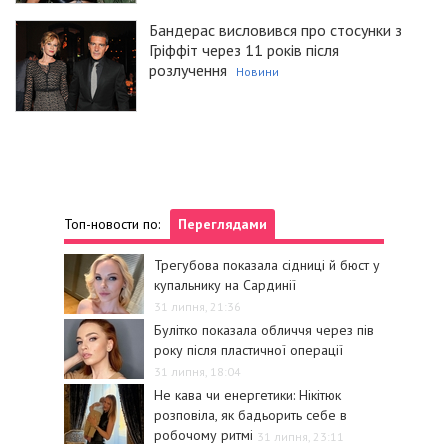
Бандерас висловився про стосунки з
Гріффіт через 11 років після
розлучення
Новини
Топ-новости по:
Переглядами
Трегубова показала сідниці й бюст у
купальнику на Сардинії
31 липня, 21:36
Булітко показала обличчя через пів
року після пластичної операції
31 липня, 18:04
Не кава чи енергетики: Нікітюк
розповіла, як бадьорить себе в
робочому ритмі
31 липня, 23:11