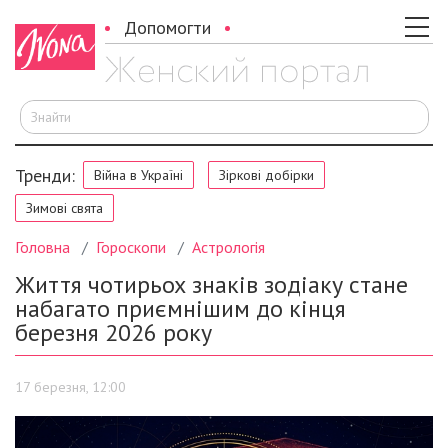
Допомогти
Ш
Тренди:
Війна в Україні
Зіркові добірки
Зимові свята
Головна
Гороскопи
Астрологія
Життя чотирьох знаків зодіаку стане
набагато приємнішим до кінця
березня 2026 року
17 березня, 12:00