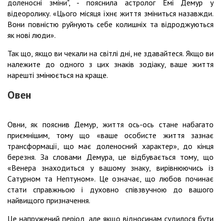
доленосні зміни", - пояснила астролог Емі Демур у
відеоролику. «Цього місяця їхнє життя зміниться назавжди.
Вони повністю руйнують себе колишніх та відроджуються
як нові люди».
Так що, якщо ви чекали на світлі дні, не здавайтеся. Якщо ви
належите до одного з цих знаків зодіаку, ваше життя
нарешті змінюється на краще.
Овен
Овни, як пояснив Демур, життя ось-ось стане набагато
приємнішим, тому що «ваше особисте життя зазнає
трансформації, що має доленосний характер», до кінця
березня. За словами Демура, це відбувається тому, що
«Венера знаходиться у вашому знаку, вирівнюючись із
Сатурном та Нептуном». Це означає, що любов починає
стати справжньою і духовно співзвучною до вашого
найвищого призначення.
Це напружений період, але якщо відносинам судилося бути