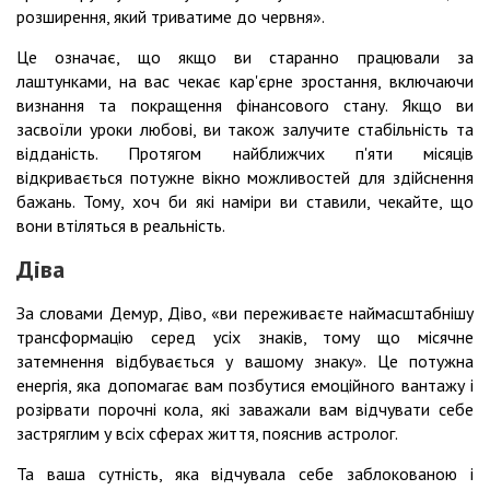
розширення, який триватиме до червня».
Це означає, що якщо ви старанно працювали за
лаштунками, на вас чекає кар'єрне зростання, включаючи
визнання та покращення фінансового стану. Якщо ви
засвоїли уроки любові, ви також залучите стабільність та
відданість. Протягом найближчих п'яти місяців
відкривається потужне вікно можливостей для здійснення
бажань. Тому, хоч би які наміри ви ставили, чекайте, що
вони втіляться в реальність.
Діва
За словами Демур, Діво, «ви переживаєте наймасштабнішу
трансформацію серед усіх знаків, тому що місячне
затемнення відбувається у вашому знаку». Це потужна
енергія, яка допомагає вам позбутися емоційного вантажу і
розірвати порочні кола, які заважали вам відчувати себе
застряглим у всіх сферах життя, пояснив астролог.
Та ваша сутність, яка відчувала себе заблокованою і