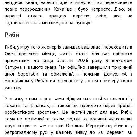
негідною уваги, нарешті йде в минуле, і ви переживаєте
повне переродження. Хоча це і було непросто, Діво, ви
нарешті стаєте кращою версією себе, яка не
задовольняється меншим, ніж заслуговує.
Риби
Риби, у міру того як енергія залишає ваш знак і переходить в
Овен протягом місяця, життя стане для вас набагато
приємнішим до кінця березня 2026 року. З відходом
Сатурна з вашого знака, "ви офіційно завершили трирічний
цикл боротьби та обмежень", - пояснив Демур. «А з
молодиком у Рибах ви вступаєте у зовсім нову еру свого
життя».
У зв'язку з цим перед вами відкриються нові можливості у
коханні та фінансах, а також ви пройдете через процес
особистісного зростання. Це чистий лист для вас, Риби,
тому не дозволяйте таким людям, як колишні чи колишні
друзі зіпсувати вам настрій. Оскільки Меркурій перебуває у
ретроградному русі у вашому знаку до 20 березня, ви