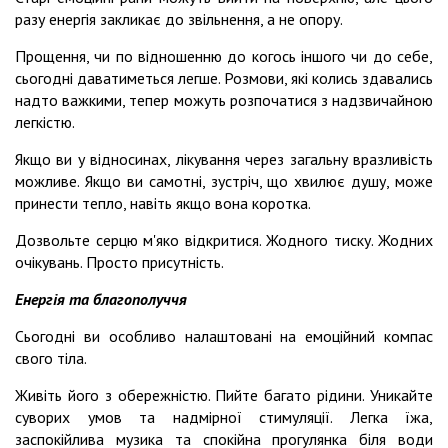
разу енергія закликає до звільнення, а не опору.
Прощення, чи по відношенню до когось іншого чи до себе,
сьогодні даватиметься легше. Розмови, які колись здавались
надто важкими, тепер можуть розпочатися з надзвичайною
легкістю.
Якщо ви у відносинах, лікування через загальну вразливість
можливе. Якщо ви самотні, зустріч, що хвилює душу, може
принести тепло, навіть якщо вона коротка.
Дозвольте серцю м'яко відкритися. Жодного тиску. Жодних
очікувань. Просто присутність.
Енергія та благополуччя
Сьогодні ви особливо налаштовані на емоційний компас
свого тіла.
Живіть його з обережністю. Пийте багато рідини. Уникайте
суворих умов та надмірної стимуляції. Легка їжа,
заспокійлива музика та спокійна прогулянка біля води