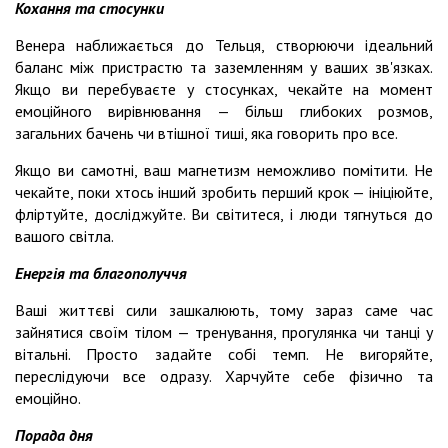
Кохання та стосунки
Венера наближається до Тельця, створюючи ідеальний
баланс між пристрастю та заземленням у ваших зв'язках.
Якщо ви перебуваєте у стосунках, чекайте на момент
емоційного вирівнювання — більш глибоких розмов,
загальних бачень чи втішної тиші, яка говорить про все.
Якщо ви самотні, ваш магнетизм неможливо помітити. Не
чекайте, поки хтось інший зробить перший крок — ініціюйте,
фліртуйте, досліджуйте. Ви світитеся, і люди тягнуться до
вашого світла.
Енергія та благополуччя
Ваші життєві сили зашкалюють, тому зараз саме час
зайнятися своїм тілом — тренування, прогулянка чи танці у
вітальні. Просто задайте собі темп. Не вигоряйте,
переслідуючи все одразу. Харчуйте себе фізично та
емоційно.
Порада дня