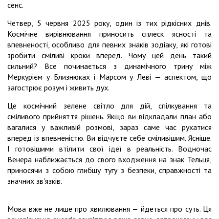
сенс.
Четвер, 5 червня 2025 року, один із тих рідкісних днів.
Космічне вирівнювання приносить сплеск ясності та
впевненості, особливо для певних знаків зодіаку, які готові
зробити сміливі кроки вперед. Чому цей день такий
сильний? Все починається з динамічного трину між
Меркурієм у Близнюках і Марсом у Леві — аспектом, що
загострює розум і живить дух.
Це космічний зелене світло для дій, спілкування та
сміливого прийняття рішень. Якщо ви відкладали план або
вагалися у важливій розмові, зараз саме час рухатися
вперед із впевненістю. Ви відчуєте себе сміливішим. Ясніше.
І готовішими втілити свої ідеї в реальність. Водночас
Венера наближається до свого входження на знак Тельця,
приносячи з собою глибшу тугу з безпеки, справжності та
значних зв'язків.
Мова вже не лише про хвилювання — йдеться про суть. Ця