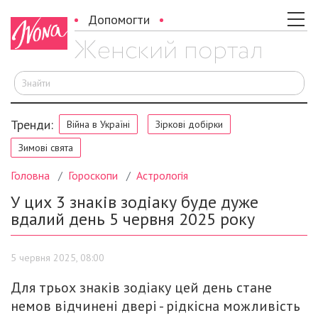
Допомогти
Ш
Тренди:
Війна в Україні
Зіркові добірки
Зимові свята
Головна
Гороскопи
Астрологія
У цих 3 знаків зодіаку буде дуже
вдалий день 5 червня 2025 року
5 червня 2025, 08:00
Для трьох знаків зодіаку цей день стане
немов відчинені двері - рідкісна можливість