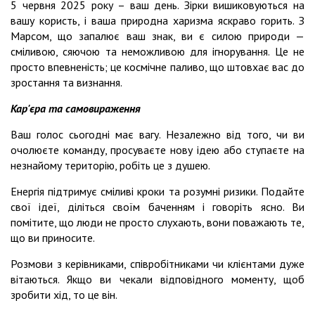
5 червня 2025 року – ваш день. Зірки вишиковуються на
вашу користь, і ваша природна харизма яскраво горить. З
Марсом, що запалює ваш знак, ви є силою природи —
сміливою, сяючою та неможливою для ігнорування. Це не
просто впевненість; це космічне паливо, що штовхає вас до
зростання та визнання.
Кар'єра та самовираження
Ваш голос сьогодні має вагу. Незалежно від того, чи ви
очолюєте команду, просуваєте нову ідею або ступаєте на
незнайому територію, робіть це з душею.
Енергія підтримує сміливі кроки та розумні ризики. Подайте
свої ідеї, діліться своїм баченням і говоріть ясно. Ви
помітите, що люди не просто слухають, вони поважають те,
що ви приносите.
Розмови з керівниками, співробітниками чи клієнтами дуже
вітаються. Якщо ви чекали відповідного моменту, щоб
зробити хід, то це він.