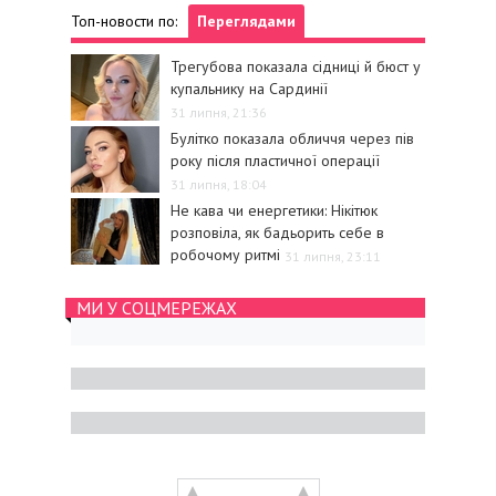
Топ-новости по:
Переглядами
Трегубова показала сідниці й бюст у
купальнику на Сардинії
31 липня, 21:36
Булітко показала обличчя через пів
року після пластичної операції
31 липня, 18:04
Не кава чи енергетики: Нікітюк
розповіла, як бадьорить себе в
робочому ритмі
31 липня, 23:11
МИ У СОЦМЕРЕЖАХ