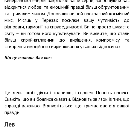
венеріанська енергія закріплює ваше серце, запрошуючи вас
відкритися любові та емоційній правді більш обґрунтованим
та тривалим чином. Доповнюючи цей прекрасний космічний
мікс, Місяць у Терезах посилює вашу чутливість до
рівноваги, гармонії та справедливості. Ви не просто шукаєте
світу – ви готові його культивувати. Ви виявите, що стали
більш сприйнятливими до вирішення, компромісу та
створення емоційного вирівнювання у ваших відносинах.
Що це означає для вас:
Це день, щоб діяти і головою, і серцем. Почніть проект.
Скажіть, що ви боялися сказати. Відновіть зв'язок із тим, що
справді важливо. Відпустіть все, що тримає вас від вашої
правди.
Лев