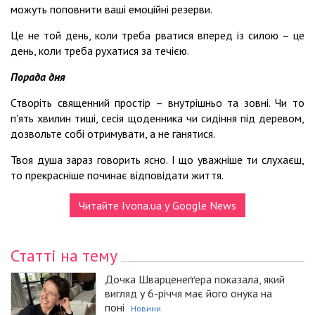
можуть поповнити ваші емоційні резерви.
Це не той день, коли треба рватися вперед із силою – це
день, коли треба рухатися за течією.
Порада дня
Створіть священний простір – внутрішньо та зовні. Чи то
п'ять хвилин тиші, сесія щоденника чи сидіння під деревом,
дозвольте собі отримувати, а не ганятися.
Твоя душа зараз говорить ясно. І що уважніше ти слухаєш,
то прекрасніше починає відповідати життя.
Читайте Ivona.ua у Google News
Статті на тему
Дочка Шварценеґґера показала, який
вигляд у 6-річчя має його онука на
поні
Новини