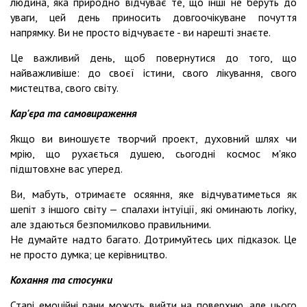
людина, яка природно відчуває те, що інші не беруть до
уваги, цей день приносить довгоочікуване почуття
напрямку. Ви не просто відчуваєте - ви нарешті знаєте.
Це важливий день, щоб повернутися до того, що
найважливіше: до своєї істини, свого лікування, свого
мистецтва, свого світу.
Кар'єра та самовираження
Якщо ви виношуєте творчий проект, духовний шлях чи
мрію, що рухається душею, сьогодні космос м'яко
підштовхне вас уперед.
Ви, мабуть, отримаєте осяяння, яке відчуватиметься як
шепіт з іншого світу — спалахи інтуїції, які оминають логіку,
але здаються безпомилково правильними.
Не думайте надто багато. Дотримуйтесь цих підказок. Це
не просто думка; це керівництво.
Кохання та стосунки
Старі емоційні рани можуть вийти на поверхню, але цього