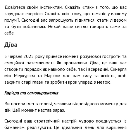
Довіртеся своїм інстинктам. Скажіть «так» з того, що вас
заряджає енергією. Скажіть «ні» тому, що тьмяніє у вашому
полум'ї. Сьогодні вас запрошують піднятися, стати лідером
та бути побаченим. Нехай ваше світло говорить саме за
себе.
Діва
5 червня 2025 року принесе момент розумової гостроти та
емоційної заземленості. Як прониклива Діва, це ваш час
створити порядок як навколо себе, так і всередині. Синергія
між Меркурієм та Марсом дає вам силу та ясність, щоб
закрити старі глави та зробити крок уперед з метою.
Кар'єра та самовираження
Ви носили ідеї в голові, чекаючи відповідного моменту для
дій. Цей момент настав зараз.
Сьогодні ваш стратегічний настрій чудово поєднується із
бажанням реалізувати. Це ідеальний день для вирішення