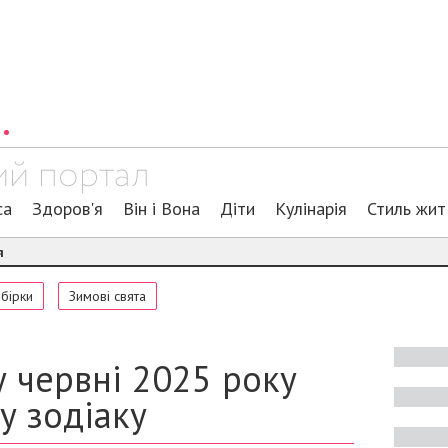
са
Здоров'я
Він і Вона
Діти
Кулінарія
Стиль жит
я
обірки
Зимові свята
у червні 2025 року
у зодіаку