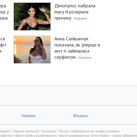
ера
Дімопулос набрала
ляд у
масу й розкрила
нука
причину
Новини
вся
Анна Саліванчук
ффіт
показала, як уперше в
я
житті займалася
серфінгом
Новини
Новини
Фінанси
проект", "Новини компаній", "Актуально", "Промо", публікуються на правах реклами.
фічних творів та/або аудіовізуальних творів правовласника Getty Images - суворо забороняє