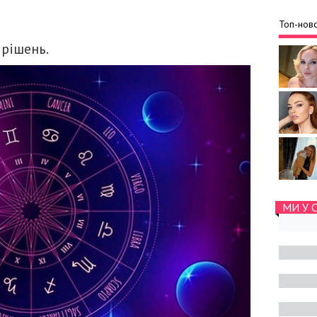
Топ-ново
 рішень.
МИ У 