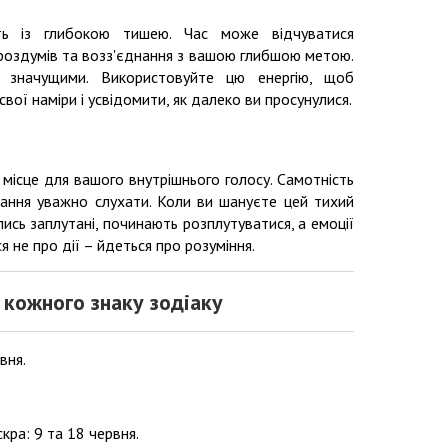
ь із глибокою тишею. Час може відчуватися
роздумів та возз'єднання з вашою глибшою метою.
я значущими. Використовуйте цю енергію, щоб
свої наміри і усвідомити, як далеко ви просунулися.
и місце для вашого внутрішнього голосу. Самотність
жання уважно слухати. Коли ви шануєте цей тихий
олись заплутані, починають розплутуватися, а емоції
я не про дії – йдеться про розуміння.
 кожного знаку зодіаку
вня.
кра: 9 та 18 червня.