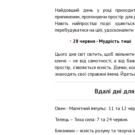
Найдовший день у році приходит
припиненим, пропонуючи простір для 
Навіть найпростіші події здаютьс
перебудуватися на цілі, удосконалити 
28 червня - Мудрість тиші
Цього дня світ світить, щоб звільнит
кличе – не від самотності, а від ба
простір, з'являється ясність. Думки, к
знаходять свої справжні імена. Йдетьс
Вдалі дні для
Овен - Магнітний імпульс: 11 та 12 чер
Телець – Тиха сила: 7 та 24 червня.
Близнюки – ясність розуму та творча іс