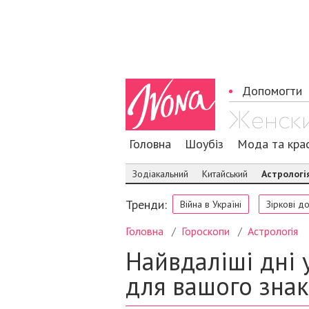
Допомогти
Головна
Шоубіз
Мода та кра
Зодіакальний
Китайський
Астрологі
Тренди:
Війна в Україні
Зіркові д
Головна
Гороскопи
Астрологія
Найвдаліші дні 
для вашого знак