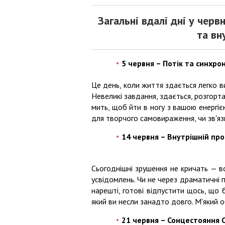
Загальні вдалі дні у черв
та вн
5 червня – Потік та синхро
Це день, коли життя здається легко в
Невеликі завдання, здається, розгорта
мить, щоб йти в ногу з вашою енергіє
для творчого самовираження, чи зв'язк
14 червня – Внутрішній пр
Сьогоднішні зрушення не кричать — в
усвідомлень. Чи не через драматичні п
нарешті, готові відпустити щось, що
який ви несли занадто довго. М'який
21 червня – Сонцестояння 