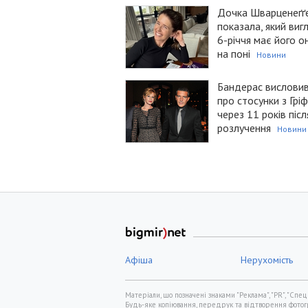
Дочка Шварценеґґ
показала, який виг
6-річчя має його о
на поні
Новини
Бандерас вислови
про стосунки з Грі
через 11 років післ
розлучення
Новини
Афіша
Нерухомість
Матеріали, що позначені знаками "Реклама", "PR", "Спец
Будь-яке копіювання, передрук та відтворення фотогра