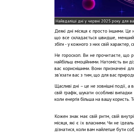
Найвдаліші дні у червні 2025 року для в
Деякі дні місяця є просто іншими. Це 
що все складається швидше, менший оп
збіги - у кожного з них свій характер, 
Не гороскоп. Ви не прочитаєте, що р
найбільш емоційними. Натомість ви діз
вас кориснішими. Вони призначені дл
зв'язати вас з тим, що для вас приро
Щасливі дні – це не зовнішні події, а
свій графік, шукати особливі випадки
коли енергія більша на вашу користь. Т
Кожен знак має свій ритм, свій внутр
місяця, які є їх власними. Чи не ідеал
дізнатися, коли вам найлегше бути со