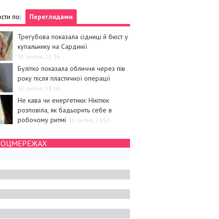
сти по:
Переглядами
Трегубова показала сідниці й бюст у
купальнику на Сардинії
31 липня, 21:36
Булітко показала обличчя через пів
року після пластичної операції
31 липня, 18:04
Не кава чи енергетики: Нікітюк
розповіла, як бадьорить себе в
робочому ритмі
31 липня, 23:11
СОЦМЕРЕЖАХ