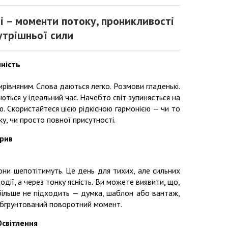
ні – моменти потоку, проникливості
утрішньої сили
нність
ирівняним. Слова даються легко. Розмови гладенькі.
ються у ідеальний час. Начебто світ зупиняється на
ю. Скористайтеся цією рідкісною гармонією — чи то
у, чи просто повної присутності.
орив
они шепотітимуть. Це день для тихих, але сильних
одії, а через тонку ясність. Ви можете виявити, що,
 більше не підходить — думка, шаблон або вантаж,
 обгрунтований поворотний момент.
Освітлення