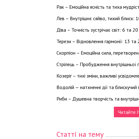
Рак – Емоційна ясність та тиха мудріст
Лев – Внутрішнє сяйво, тихий блиск: 1
Діва – Точність зустрічає світ: 6 та 20
Терези – Відновлення гармонії: 13 та 
Скорпіон – Емоційна сила, перетворена
Стрілець – Пробудження внутрішньої п
Козеріг – тихі зміни, важливі усвідомл
Водолій — натхненні дії та блискучий п
Риби – Душевна творчість та внутрішн
Читайте I
Статті на тему