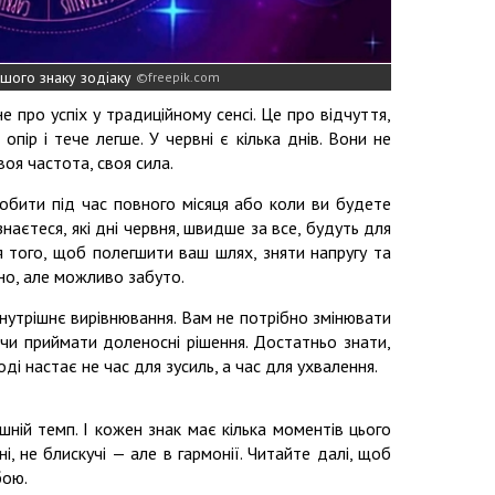
ашого знаку зодіаку
freepik.com
не про успіх у традиційному сенсі. Це про відчуття,
ір і тече легше. У червні є кілька днів. Вони не
своя частота, своя сила.
обити під час повного місяця або коли ви будете
наєтеся, які дні червня, швидше за все, будуть для
я того, щоб полегшити ваш шлях, зняти напругу та
дно, але можливо забуто.
 внутрішнє вирівнювання. Вам не потрібно змінювати
 чи приймати доленосні рішення. Достатньо знати,
оді настає не час для зусиль, а час для ухвалення.
ішній темп. І кожен знак має кілька моментів цього
ьні, не блискучі — але в гармонії. Читайте далі, щоб
бою.