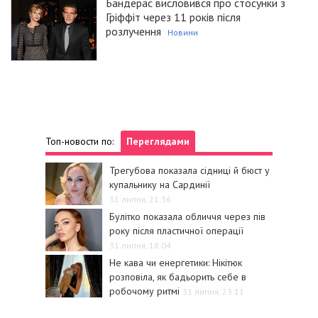
Бандерас висловився про стосунки з
Гріффіт через 11 років після
розлучення
Новини
Топ-новости по:
Переглядами
Трегубова показала сідниці й бюст у
купальнику на Сардинії
31 липня, 21:36
Булітко показала обличчя через пів
року після пластичної операції
31 липня, 18:04
Не кава чи енергетики: Нікітюк
розповіла, як бадьорить себе в
робочому ритмі
31 липня, 23:11