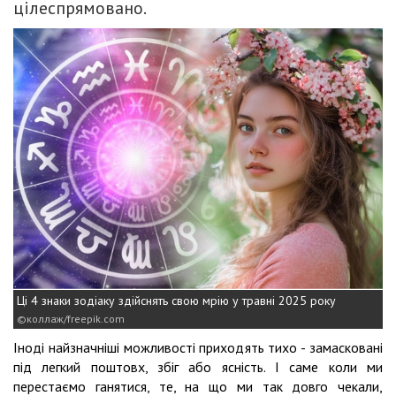
цілеспрямовано.
Ці 4 знаки зодіаку здійснять свою мрію у травні 2025 року
коллаж/freepik.com
Іноді найзначніші можливості приходять тихо - замасковані
під легкий поштовх, збіг або ясність. І саме коли ми
перестаємо ганятися, те, на що ми так довго чекали,