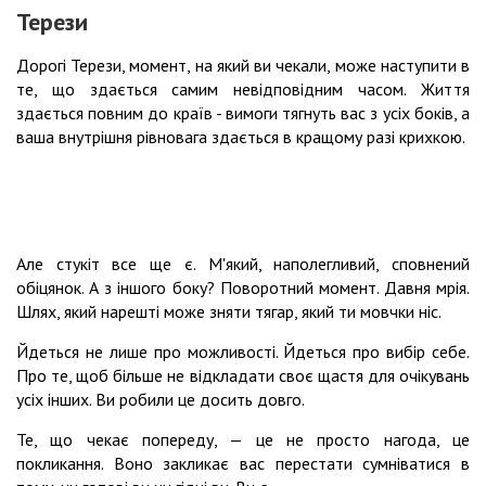
Терези
Дорогі Терези, момент, на який ви чекали, може наступити в
те, що здається самим невідповідним часом. Життя
здається повним до країв - вимоги тягнуть вас з усіх боків, а
ваша внутрішня рівновага здається в кращому разі крихкою.
Але стукіт все ще є. М'який, наполегливий, сповнений
обіцянок. А з іншого боку? Поворотний момент. Давня мрія.
Шлях, який нарешті може зняти тягар, який ти мовчки ніс.
Йдеться не лише про можливості. Йдеться про вибір себе.
Про те, щоб більше не відкладати своє щастя для очікувань
усіх інших. Ви робили це досить довго.
Те, що чекає попереду, — це не просто нагода, це
покликання. Воно закликає вас перестати сумніватися в