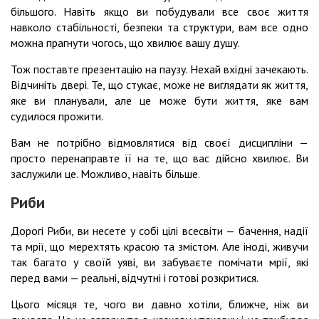
більшого. Навіть якщо ви побудували все своє життя
навколо стабільності, безпеки та структури, вам все одно
можна прагнути чогось, що хвилює вашу душу.
Тож поставте презентацію на паузу. Нехай вхідні зачекають.
Відчиніть двері. Те, що стукає, може не виглядати як життя,
яке ви планували, але це може бути життя, яке вам
судилося прожити.
Вам не потрібно відмовлятися від своєї дисципліни —
просто перенаправте її на те, що вас дійсно хвилює. Ви
заслужили це. Можливо, навіть більше.
Риби
Дорогі Риби, ви несете у собі цілі всесвіти — бачення, надії
та мрії, що мерехтять красою та змістом. Але іноді, живучи
так багато у своїй уяві, ви забуваєте помічати мрії, які
перед вами — реальні, відчутні і готові розкритися.
Цього місяця те, чого ви давно хотіли, ближче, ніж ви