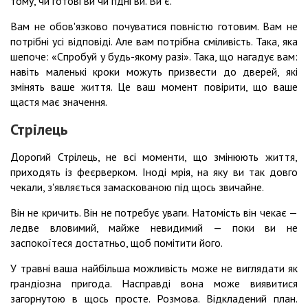
тому, чи готові ви чи гідні ви. Ви є.
Вам не обов'язково почуватися повністю готовим. Вам не
потрібні усі відповіді. Але вам потрібна сміливість. Така, яка
шепоче: «Спробуй у будь-якому разі». Така, що нагадує вам:
навіть маленькі кроки можуть призвести до дверей, які
змінять ваше життя. Це ваш момент повірити, що ваше
щастя має значення.
Стрілець
Дорогий Стрілець, не всі моменти, що змінюють життя,
приходять із феєрверком. Іноді мрія, на яку ви так довго
чекали, з'являється замаскованою під щось звичайне.
Він не кричить. Він не потребує уваги. Натомість він чекає —
ледве вловимий, майже невидимий — поки ви не
заспокоїтеся достатньо, щоб помітити його.
У травні ваша найбільша можливість може не виглядати як
грандіозна пригода. Насправді вона може виявитися
загорнутою в щось просте. Розмова. Відкладений план.