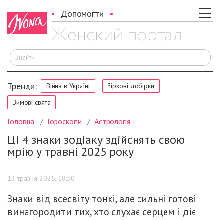
Допомогти
Ш
Тренди:
Війна в Україні
Зіркові добірки
Зимові свята
Головна
Гороскопи
Астрологія
Ці 4 знаки зодіаку здійснять свою
мрію у травні 2025 року
13 травня 2025, 18:30
Знаки від всесвіту тонкі, але сильні готові
винагородити тих, хто слухає серцем і діє