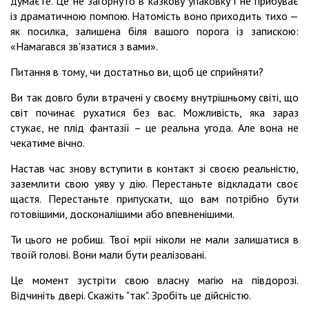
думаєте. Це не загорнуто в казкову упаковку і не прибуває
із драматичною помпою. Натомість воно приходить тихо —
як посилка, залишена біля вашого порога із запискою:
«Намагався зв'язатися з вами».
Питання в тому, чи достатньо ви, щоб це сприйняти?
Ви так довго були втрачені у своєму внутрішньому світі, що
світ починає рухатися без вас. Можливість, яка зараз
стукає, не плід фантазії – це реальна угода. Але вона не
чекатиме вічно.
Настав час знову вступити в контакт зі своєю реальністю,
заземлити свою уяву у дію. Перестаньте відкладати своє
щастя. Перестаньте припускати, що вам потрібно бути
готовішими, досконалішими або впевненішими.
Ти цього не робиш. Твої мрії ніколи не мали залишатися в
твоїй голові. Вони мали бути реалізовані.
Це момент зустріти свою власну магію на півдорозі.
Відчиніть двері. Скажіть "так". Зробіть це дійсністю.