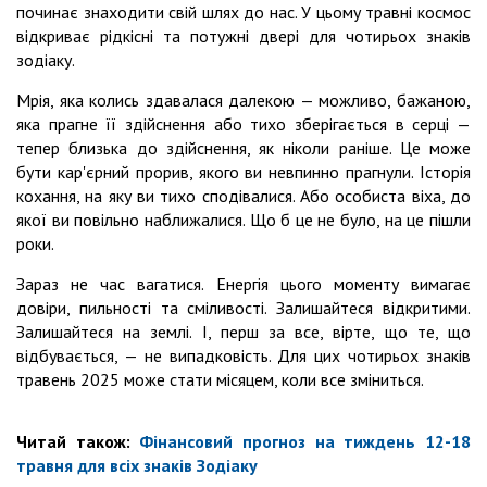
починає знаходити свій шлях до нас. У цьому травні космос
відкриває рідкісні та потужні двері для чотирьох знаків
зодіаку.
Мрія, яка колись здавалася далекою — можливо, бажаною,
яка прагне її здійснення або тихо зберігається в серці —
тепер близька до здійснення, як ніколи раніше. Це може
бути кар'єрний прорив, якого ви невпинно прагнули. Історія
кохання, на яку ви тихо сподівалися. Або особиста віха, до
якої ви повільно наближалися. Що б це не було, на це пішли
роки.
Зараз не час вагатися. Енергія цього моменту вимагає
довіри, пильності та сміливості. Залишайтеся відкритими.
Залишайтеся на землі. І, перш за все, вірте, що те, що
відбувається, — не випадковість. Для цих чотирьох знаків
травень 2025 може стати місяцем, коли все зміниться.
Читай також:
Фінансовий прогноз на тиждень 12-18
травня для всіх знаків Зодіаку