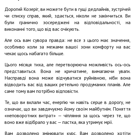
Дорогий Козеріг, ви можете бути в гущі дедлайнів, зустрічей
чи списку справ, який, здається, ніколи не закінчиться. Ви
були гранично зосереджені на відповідальності, на
виконанні того, що від вас очікують.
Але ось вам сувора правда: не все з цього має значення,
особливо коли за межами вашої зони комфорту на вас
чекає щось набагато більше.
Цього місяця тиха, але перетворююча можливість ось-ось
представиться. Вона не кричатиме, вимагаючи уваги.
Насправді вона може відчуватися руйнівною, ніби вона
відводить вас від ваших ретельно продуманих планів. Але
саме тому вам потрібно відповісти.
Те, що ви вклали час, енергію чи навіть серце в дорогу, не
означає, що ви завдячуємо йому своїм майбутнім. Поняття
«неповоротних витрат» — чіпляння за щось через те, що
воно вже відібрало у вас — пастка, яка утримує мрії.
Вам дозволено змінювати курс. Вам дозволено хотіти