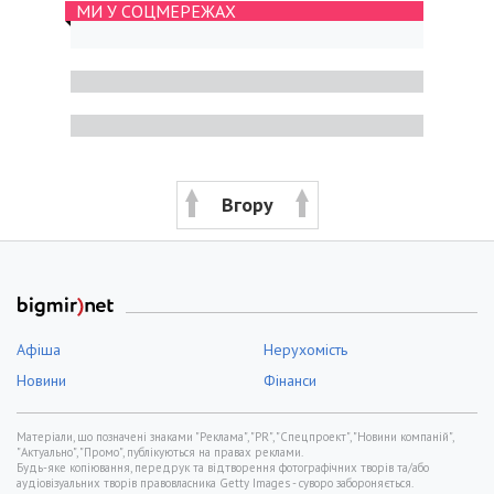
МИ У СОЦМЕРЕЖАХ
Вгору
Афіша
Нерухомість
Новини
Фінанси
Матеріали, що позначені знаками "Реклама", "PR", "Спецпроект", "Новини компаній",
"Актуально", "Промо", публікуються на правах реклами.
Будь-яке копіювання, передрук та відтворення фотографічних творів та/або
аудіовізуальних творів правовласника Getty Images - суворо забороняється.